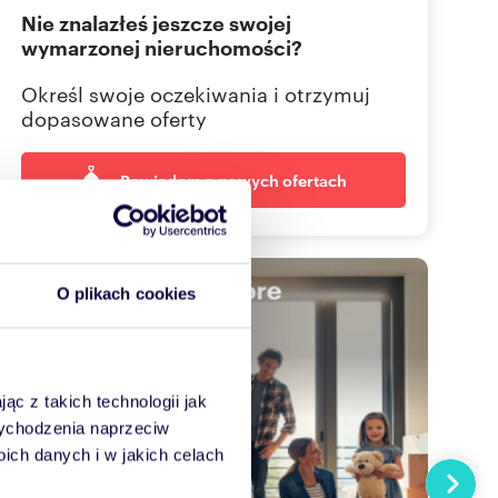
Nie znalazłeś jeszcze swojej
606-94
Pokaż telefon
wymarzonej nieruchomości?
694 49
Pokaż telefon
Określ swoje oczekiwania i otrzymuj
dopasowane oferty
Powiadom o nowych ofertach
O plikach cookies
ąc z takich technologii jak
 wychodzenia naprzeciw
ch danych i w jakich celach
Następn