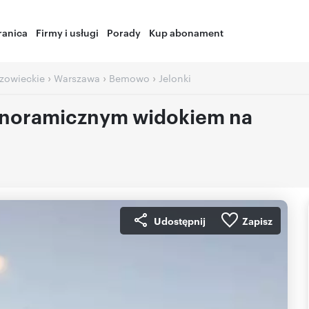
ranica
Firmy i usługi
Porady
Kup abonament
›
›
›
zowieckie
Warszawa
Bemowo
Jelonki
anoramicznym widokiem na
Udostępnij
Zapisz