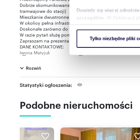
Dobrze skomunikowane z pozostałymi dzielnicami Warsza
Dowiedz się więcej odnośnie
tramwajowe do stacji)
Mieszkanie dwustronne, rozkładowe z bardzo ładnym wi
szczegółów
. W Deklaracji 
W okolicy pełna infrastruktura (szkoły, przedszkola, sklep
Doskonałe zarówno do mieszkania jak i pod inwestycję.
Wykorzystujemy pliki cookie 
W razie pytań służę pomocą.
Tylko niezbędne pliki c
Zapraszam na prezentację a następnie do zakupu !!!
ruch w naszej witrynie. Inf
DANE KONTAKTOWE:
reklamowym i analitycznym. 
Iwona Matyjuk
uzyskanymi podczas korzysta
pokaż telefon
pokaż telefon
,
,
795
795
skontaktuj się
Rozwiń
iwona.matyj
Oferta wysłana z programu IMO dla biur nieruchomości
Statystyki ogłoszenia:
Podobne nieruchomości
Numer oferty: 139714