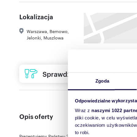
Lokalizacja
Warszawa
,
Bemowo
,
Jelonki
,
Muszlowa
Sprawdź ofertę usług remon
Zgoda
Odpowiedzialne wykorzysta
Wraz z
naszymi 1022 partn
Opis oferty
pliki cookie, w celu wyświet
oczekiwaniom użytkowników i
to robi.
Prezentujemy Państwu 2 pokojowe mieszkanie dla osób c