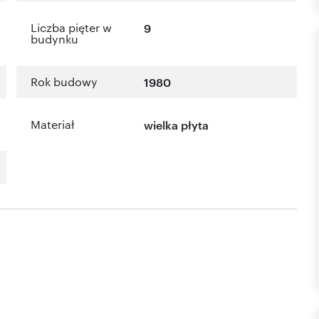
Liczba pięter w
9
budynku
Rok budowy
1980
Materiał
wielka płyta