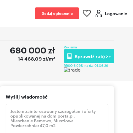
Logowanie
Dodaj ogłoszenie
680 000
zł
Reklama
Sprawdź ratę >>
2
14 468,09 zł/m
RRSO 6,09% na dz. 01.06.26
Wyślij wiadomość