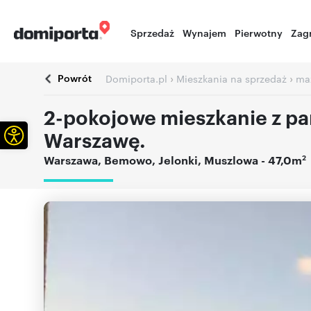
Sprzedaż
Wynajem
Pierwotny
Zag
Powrót
›
›
Domiporta.pl
Mieszkania na sprzedaż
ma
2-pokojowe mieszkanie z p
Otwórz pasek narzędzi
Warszawę.
2
Warszawa
,
Bemowo
,
Jelonki
,
Muszlowa
- 47,0m