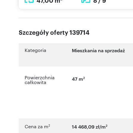
47,00 m
8 / 9
Szczegóły oferty 139714
Kategoria
Mieszkania na sprzedaż
Powierzchnia
2
47 m
całkowita
2
2
Cena za m
14 468,09 zł/m