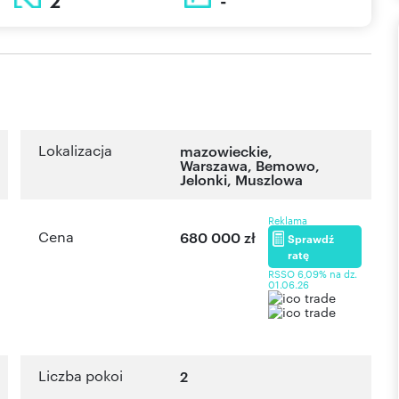
2
-
Lokalizacja
mazowieckie
,
Warszawa
,
Bemowo
,
Jelonki
,
Muszlowa
Reklama
Cena
680 000 zł
Sprawdź
ratę
RSSO 6,09% na dz.
01.06.26
Liczba pokoi
2