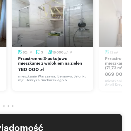
m
zł/m
m
52
3
15 000
72
4
2
2
2
Przestronne 3-pokojowe
Przestronne 4-pokojowe
mieszkanie z widokiem na zieleń
mieszkanie 
(71,73 m²)
780 000 zł
869 000 zł
mieszkanie Warszawa, Bemowo, Jelonki,
mjr. Henryka Sucharskiego 6
mieszkanie War
Anieli Krzywoń 
wiadomość