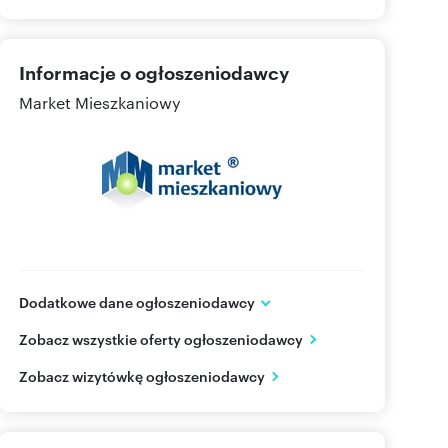
Informacje o ogłoszeniodawcy
Market Mieszkaniowy
Dodatkowe dane ogłoszeniodawcy
Al. Solidarności 155/2
Zobacz wszystkie oferty ogłoszeniodawcy
Warszawa
mazowieckie
PL
Zobacz wizytówkę ogłoszeniodawcy
798-80
Pokaż telefon