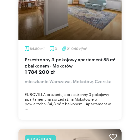
m
zł/m
84,80
3
21 040
2
2
Przestronny 3-pokojowy apartament 85 m²
z balkonem - Mokotów
1 784 200 zł
mieszkanie Warszawa, Mokotów, Czerska
EUROVILLA prezentuje przestronny 3-pokojowy
apartament na sprzedaż na Mokotowie o
powierzchni 84,8 m² z balkonem . Apartament w
...
WYRÓŻNIONE