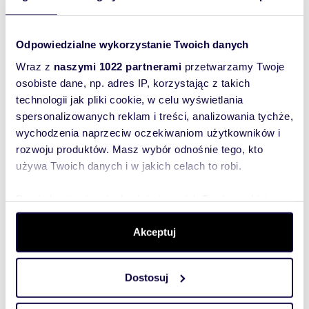
Bemowo
miejscowość:
Warszawa
ulica:
Drogomilska
Podobne oferty w tej lokalizacji
Odpowiedzialne wykorzystanie Twoich danych
Wraz z
naszymi 1022 partnerami
przetwarzamy Twoje
osobiste dane, np. adres IP, korzystając z takich
technologii jak pliki cookie, w celu wyświetlania
spersonalizowanych reklam i treści, analizowania tychże,
wychodzenia naprzeciw oczekiwaniom użytkowników i
rozwoju produktów. Masz wybór odnośnie tego, kto
używa Twoich danych i w jakich celach to robi.
Dowiedz się więcej odnośnie tego, jak Twoje osobiste
dane są przetwarzane oraz ustaw własne preferencje w
sekcji szczegółów
. W Deklaracji plików cookie możesz
Akceptuj
zmienić lub wycofać swoją zgodę w dowolnej chwili.
m
zł/m
147,30
5
16 891
2
2
Dostosuj
Przestronny 5-pokojowy apartament 147
Wykorzystujemy pliki cookie do spersonalizowania treści
m² z panoramicznymi oknami
i reklam, aby oferować funkcje społecznościowe i
2 488 000 zł