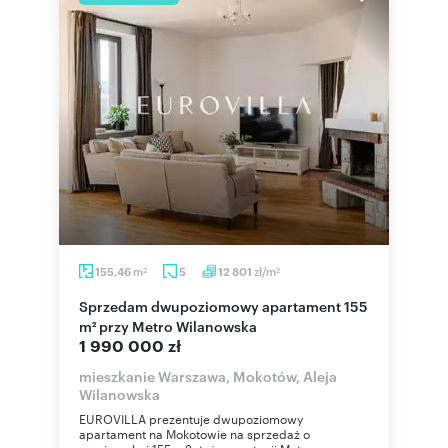
m
zł/m
155,46
5
12 801
2
2
Sprzedam dwupoziomowy apartament 155
m² przy Metro Wilanowska
1 990 000 zł
mieszkanie Warszawa, Mokotów, Aleja
Wilanowska
EUROVILLA prezentuje dwupoziomowy
apartament na Mokotowie na sprzedaż o