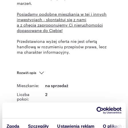
marzeń.
Posiadamy podobne mieszkania w tej i innych
inwestycjach - skontaktuj się z nami
a z chęcią zaproponujemy Ci nieruchomości
dopasowane do Ciebie!
Przedstawiona wyżej oferta nie jest ofertą
handlową w rozumieniu przepisów prawa, lecz
ma charakter informacyjny.
Rozwiń opis
Mieszkanie:
na sprzedaż
Liczba
2
pokoi:
Powierzchni
41,55 m
2
a całkowita:
Lokalizacja:
województwo:
mazowieckie
powiat:
Warszawa
gmina:
Zgoda
Szczegóły
Ustawienia reklam
O plikach c