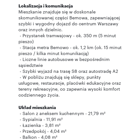
Lokalizacja i komunikacja
Mieszkanie znajduje się w doskonale
skomunikowanej części Bemowa, zapewniającej
szybki i wygodny dojazd do centrum Warszawy
oraz innych dzielnic.
- Przystanek tramwajowy - ok. 350 m (5 minut
pieszo)
- Stacja metra Bemowo - ok. 1,2 km (ok. 15 minut
pieszo / kilka minut komunikacją)
- Liczne linie autobusowe w bezpośrednim
sąsiedztwie
- Szybki wyjazd na trasę S8 oraz autostradę A2
- W pobliżu znajdują się sklepy, punkty
usługowe, restauracje, placówki edukacyjne oraz
tereny rekreacyjne, co zapewnia wysoki komfort
codziennego życia.
Układ mieszkania
- Salon z aneksem kuchennym - 21,79 m²
- Sypialnia - 11,91 m²
- Łazienka - 3,81 m²
- Przedpokój - 4,04 m²
- Balkon - 4,08 m²