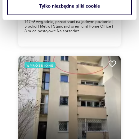
analizować ruch w naszej witrynie. Informacje o tym, jak
Tylko niezbędne pliki cookie
mieszkanie Warszawa, Ursynów, Stary
korzystasz z naszej witryny, udostępniamy partnerom
Imielin, Bekasów
społecznościowym, reklamowym i analitycznym.
147m² wygodniej przestrzeni na jednym poziomie |
Partnerzy mogą połączyć te informacje z innymi danymi
5 pokoi | Metro | Standard premium| Home Office |
3 m-ca postojowe Na sprzedaż ...
otrzymanymi od Ciebie lub uzyskanymi podczas
korzystania z ich usług.
WYRÓŻNIONE