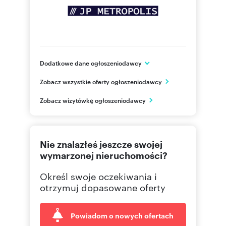
Dodatkowe dane ogłoszeniodawcy
ul. Grzybowska 2 lok. 37
Zobacz wszystkie oferty ogłoszeniodawcy
Warszawa
mazowieckie
PL
Zobacz wizytówkę ogłoszeniodawcy
22 436
Pokaż telefon
Nie znalazłeś jeszcze swojej
wymarzonej nieruchomości?
Określ swoje oczekiwania i
otrzymuj dopasowane oferty
Powiadom o nowych ofertach