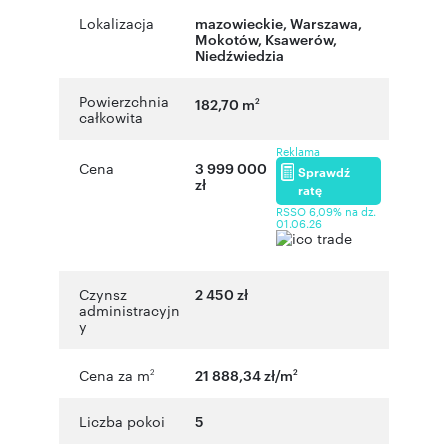
Lokalizacja
mazowieckie
,
Warszawa
,
Mokotów, Ksawerów
,
Niedźwiedzia
Powierzchnia
182,70 m
2
całkowita
Reklama
Cena
3 999 000
Sprawdź
zł
ratę
RSSO 6,09% na dz.
01.06.26
Czynsz
2 450 zł
administracyjn
y
Cena za m
21 888,34 zł/m
2
2
Liczba pokoi
5