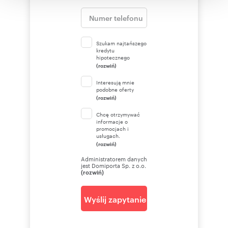
korzystania z ich usług.
Szukam najtańszego
kredytu
hipotecznego
(rozwiń)
Interesują mnie
podobne oferty
(rozwiń)
Chcę otrzymywać
informacje o
promocjach i
usługach.
(rozwiń)
Administratorem danych
jest Domiporta Sp. z o.o.
(rozwiń)
Wyślij zapytanie