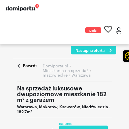
Dodaj
ogłoszenie
Następna oferta
Powrót
›
Domiporta.pl
›
Mieszkania na sprzedaż
›
mazowieckie
Warszawa
Na sprzedaż luksusowe
dwupoziomowe mieszkanie 182
m² z garażem
Warszawa
,
Mokotów, Ksawerów
,
Niedźwiedzia
-
182,7m
2
Reklama