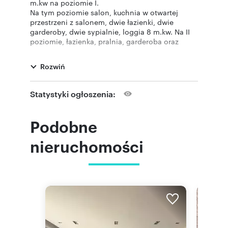
m.kw na poziomie I.
Na tym poziomie salon, kuchnia w otwartej
przestrzeni z salonem, dwie łazienki, dwie
garderoby, dwie sypialnie, loggia 8 m.kw. Na II
poziomie, łazienka, pralnia, garderoba oraz
jedna duża sypialnia, którą można przerobić na
dwa dodatkowe pokoje, powierzchnia 35 m.kw
Rozwiń
normalnej wysokości 2,8 m.kw ze skosami
poniżej 2,2 m, ok. 65 m. kw. Salon na części ok
4,8 m wysokości. Można zakupić jako
Statystyki ogłoszenia:
apartament inwestycyjny - wynajęty do
listopada 2026 r.
Podobne
pokaż telefon
Więcej informacji
501
Pośrednik odpowiedzialny zawodowo za
nieruchomości
wykonanie umowy pośrednictwa: Paweł
Kaczyński (licencja nr: 1818)
Oferta wysłana z systemu Galactica Virgo
Numer oferty: MET-MS-317