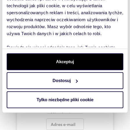
To najlepszy
technologii jak pliki cookie, w celu wyświetlania
sposób, aby
spersonalizowanych reklam i treści, analizowania tychże,
właściciel
wychodzenia naprzeciw oczekiwaniom użytkowników i
oferty
rozwoju produktów. Masz wybór odnośnie tego, kto
szybko się z
używa Twoich danych i w jakich celach to robi.
Tobą
skontaktował!
Dowiedz się więcej odnośnie tego, jak Twoje osobiste
dane są przetwarzane oraz ustaw własne preferencje w
sekcji szczegółów
. W Deklaracji plików cookie możesz
Akceptuj
zmienić lub wycofać swoją zgodę w dowolnej chwili.
Dostosuj
Wykorzystujemy pliki cookie do spersonalizowania treści
i reklam, aby oferować funkcje społecznościowe i
analizować ruch w naszej witrynie. Informacje o tym, jak
Tylko niezbędne pliki cookie
korzystasz z naszej witryny, udostępniamy partnerom
społecznościowym, reklamowym i analitycznym.
Partnerzy mogą połączyć te informacje z innymi danymi
otrzymanymi od Ciebie lub uzyskanymi podczas