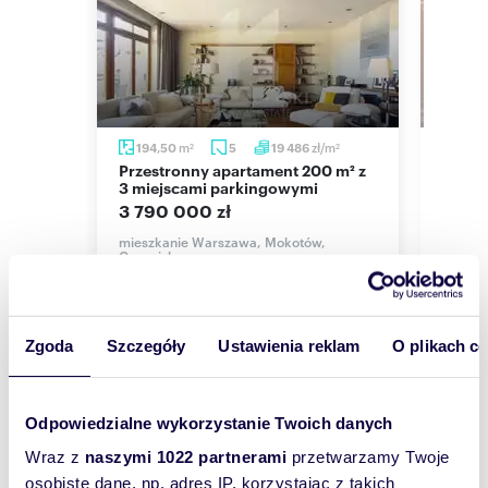
m
zł/m
194,50
5
19 486
178,
2
2
Przestronny apartament 200 m² z
Zapraszam do 178 m² mieszkania w
² w
3 miejscami parkingowymi
prest
Śródm
3 790 000 zł
4 50
mieszkanie Warszawa, Mokotów,
Cypryjska
,
mieszk
Połudn
Zgoda
Szczegóły
Ustawienia reklam
O plikach c
Wyślij
Odpowiedzialne wykorzystanie Twoich danych
wiadomość
Wraz z
naszymi 1022 partnerami
przetwarzamy Twoje
osobiste dane, np. adres IP, korzystając z takich