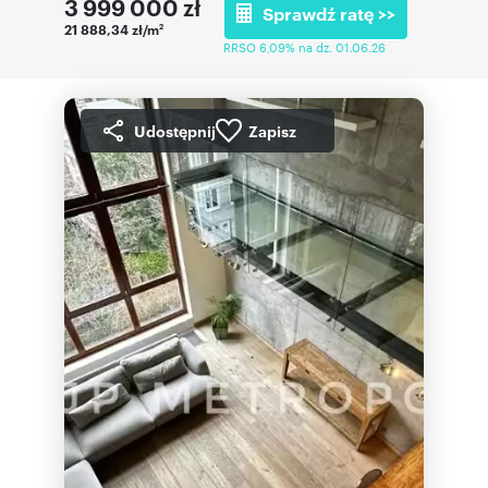
3 999 000
zł
Sprawdź ratę >>
21 888,34 zł/m
2
RRSO 6,09% na dz. 01.06.26
Udostępnij
Zapisz