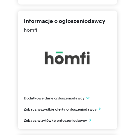
Informacje o ogłoszeniodawcy
homfi
Dodatkowe dane ogłoszeniodawcy
ul. Sukiennicza 8/U8
Zobacz wszystkie oferty ogłoszeniodawcy
Kraków
małopolskie
PL
Zobacz wizytówkę ogłoszeniodawcy
48 123
Pokaż telefon