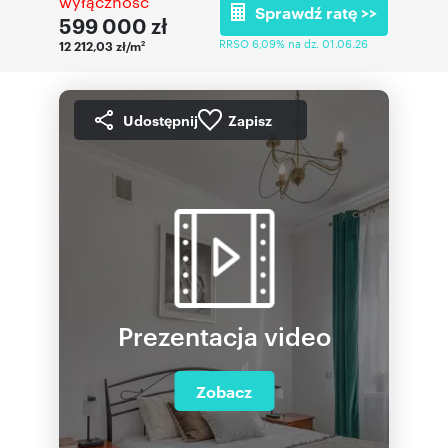
wyłączność
Sprawdź ratę >>
599 000
zł
RRSO 6,09% na dz. 01.06.26
12 212,03 zł/m
2
Udostępnij
Zapisz
Prezentacja video
Zobacz