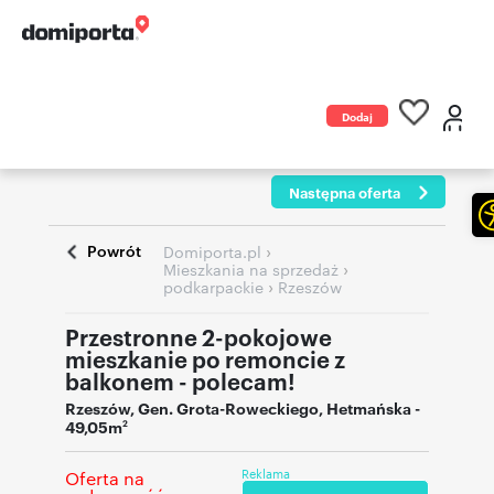
Dodaj
ogłoszenie
Następna oferta
Powrót
›
Domiporta.pl
›
Mieszkania na sprzedaż
›
podkarpackie
Rzeszów
Przestronne 2-pokojowe
mieszkanie po remoncie z
balkonem - polecam!
Rzeszów
,
Gen. Grota-Roweckiego
,
Hetmańska
-
49,05m
2
Reklama
Oferta na