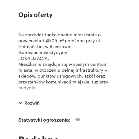
Opis oferty
Na sprzedaż funkcjonalne mieszkanie o
powierzchni 49,05 m² położone przy ul.
Hetmańskiej w Rzeszowie
Gotowiec inwestycyjny!
LOKALIZACJA:
Mieszkanie znajduje się w ścisłym centrum
miasta, w otoczeniu pełnej infrastruktury –
sklepów, punktów usługowych, szkół oraz
przystanków komunikacji miejskiej tuż przy
budynku.
W zasięgu krótkiego spaceru znajdują się tereny
rekreacyjne, m.in. Park Kultury i Wypoczynku w
Rozwiń
Rzeszowie, Bulwary nad Wisłokiem oraz Stadion
Miejski w Rzeszowie.
Na Uniwersytet Rzeszowski można dotrzeć w ok.
Statystyki ogłoszenia:
5 minut samochodem, co czyni mieszkanie
atrakcyjnym szczególnie dla najemców –
studentów, lub młodych pracujących.