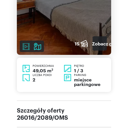
15
Zobacz galerię
POWIERZCHNIA
PIĘTRO
2
1 / 3
49,05 m
LICZBA POKOI
PARKING
2
miejsce
parkingowe
Szczegóły oferty
26016/2089/OMS