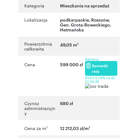
Kategoria
Mieszkania na sprzedaż
Lokalizacja
podkarpackie
,
Rzeszów
,
Gen. Grota-Roweckiego
,
Hetmańska
Powierzchnia
49,05 m
2
całkowita
Reklama
Cena
599 000 zł
Sprawdź
ratę
RSSO 6,09% na dz.
01.06.26
Czynsz
680 zł
administracyjn
y
Cena za m
12 212,03 zł/m
2
2