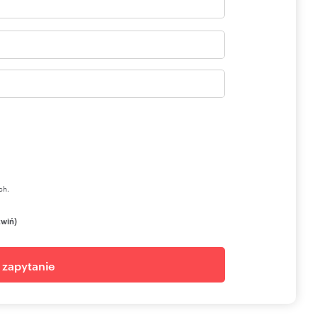
ch.
zwiń)
j zapytanie