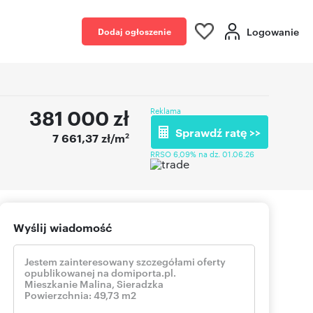
Logowanie
Dodaj ogłoszenie
381 000
zł
Reklama
Sprawdź ratę >>
2
7 661,37 zł/m
RRSO 6,09% na dz. 01.06.26
Wyślij wiadomość