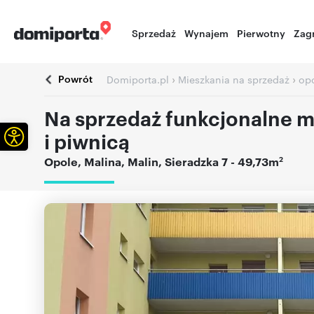
Sprzedaż
Wynajem
Pierwotny
Zag
Powrót
›
›
Domiporta.pl
Mieszkania na sprzedaż
opo
Na sprzedaż funkcjonalne m
Otwórz pasek narzędzi
i piwnicą
2
Opole
,
Malina
,
Malin
,
Sieradzka 7
- 49,73m