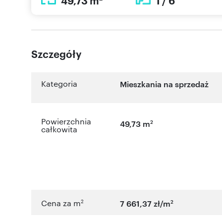
49,73 m
1 / 6
Szczegóły
Kategoria
Mieszkania na sprzedaż
Powierzchnia
2
49,73 m
całkowita
2
2
Cena za m
7 661,37 zł/m