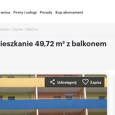
ranica
Firmy i usługi
Porady
Kup abonament
›
›
lskie
Opole
Malina
ieszkanie 49,72 m² z balkonem
Udostępnij
Zapisz