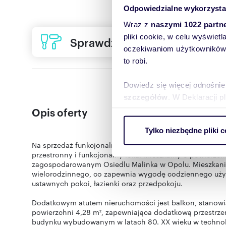
Odpowiedzialne wykorzysta
Wraz z
naszymi 1022 partn
pliki cookie, w celu wyświet
Sprawdź ofertę usług remon
oczekiwaniom użytkowników i
to robi.
Dowiedz się więcej odnośnie
szczegółów
. W Deklaracji 
Opis oferty
Wykorzystujemy pliki cookie 
Tylko niezbędne pliki c
ruch w naszej witrynie. Inf
Na sprzedaż funkcjonalne mieszkanie 49,72 m² z balkone
reklamowym i analitycznym. 
przestronny i funkcjonalny lokal mieszkalny o powierzc
uzyskanymi podczas korzysta
zagospodarowanym Osiedlu Malinka w Opolu. Mieszkanie
wielorodzinnego, co zapewnia wygodę codziennego użytk
ustawnych pokoi, łazienki oraz przedpokoju.
Dodatkowym atutem nieruchomości jest balkon, stanowi
powierzchni 4,28 m², zapewniająca dodatkową przestrze
budynku wybudowanym w latach 80. XX wieku w technolo