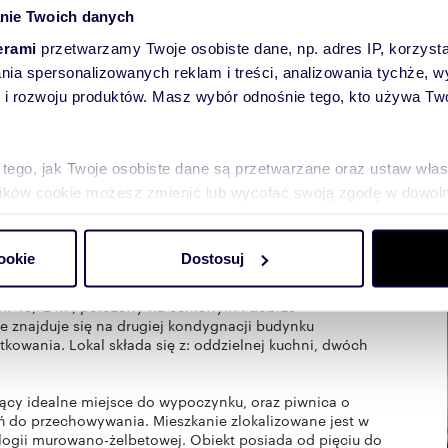
nie Twoich danych
erami
przetwarzamy Twoje osobiste dane, np. adres IP, korzystaj
lania spersonalizowanych reklam i treści, analizowania tychże,
towych
 rozwoju produktów. Masz wybór odnośnie tego, kto używa Twoi
 tego, jak Twoje osobiste dane są przetwarzane oraz ustaw wła
plików cookie możesz zmienić lub wycofać swoją zgodę w dowolne
do spersonalizowania treści i reklam, aby oferować funkcje sp
ookie
Dostosuj
ormacje o tym, jak korzystasz z naszej witryny, udostępniamy p
m na Osiedlu Malinka w Opolu. Przedmiotem oferty jest
Partnerzy mogą połączyć te informacje z innymi danymi otrzym
hni 49,72 m², położony na cenionym i dobrze
nia z ich usług.
 znajduje się na drugiej kondygnacji budynku
owania. Lokal składa się z: oddzielnej kuchni, dwóch
ący idealne miejsce do wypoczynku, oraz piwnica o
ń do przechowywania. Mieszkanie zlokalizowane jest w
gii murowano-żelbetowej. Obiekt posiada od pięciu do