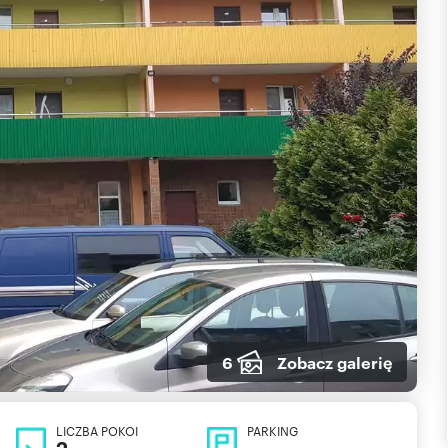
6
Zobacz galerię
LICZBA POKOI
PARKING