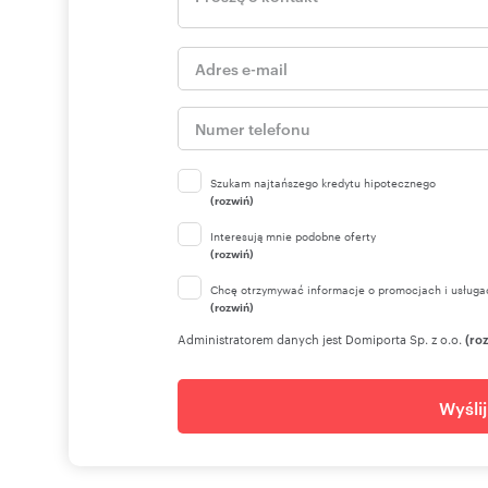
Szukam najtańszego kredytu hipotecznego
(rozwiń)
Interesują mnie podobne oferty
(rozwiń)
Chcę otrzymywać informacje o promocjach i usługa
(rozwiń)
Administratorem danych jest Domiporta Sp. z o.o.
(ro
Wyśli