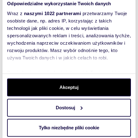
Odpowiedzialne wykorzystanie Twoich danych
Wraz z
naszymi 1022 partnerami
przetwarzamy Twoje
osobiste dane, np. adres IP, korzystając z takich
technologii jak pliki cookie, w celu wyświetlania
spersonalizowanych reklam i treści, analizowania tychże,
wychodzenia naprzeciw oczekiwaniom użytkowników i
rozwoju produktów. Masz wybór odnośnie tego, kto
używa Twoich danych i w jakich celach to robi.
Dowiedz się więcej odnośnie tego, jak Twoje osobiste
dane są przetwarzane oraz ustaw własne preferencje w
m
zł/m
73,15
3
12 509
2
2
sekcji szczegółów
. W Deklaracji plików cookie możesz
Akceptuj
Polecam 73 m² bezczynszowe mieszkanie z
zmienić lub wycofać swoją zgodę w dowolnej chwili.
ogródkiem i dwoma miejscami
parkingowymi
Dostosuj
915 000 zł
Wykorzystujemy pliki cookie do spersonalizowania treści
i reklam, aby oferować funkcje społecznościowe i
mieszkanie Olsztyn, Gutkowo, Ks Jaremy
analizować ruch w naszej witrynie. Informacje o tym, jak
Tylko niezbędne pliki cookie
korzystasz z naszej witryny, udostępniamy partnerom
KUPUJĄCY NIE PŁACI PROWIZJI !Prezentuję do
sprzedaży bezczynszowe 3-pokojowe mieszkanie o