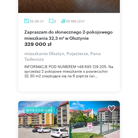
m
zł/m
32,30
2
10 186
2
2
Zapraszam do słonecznego 2-pokojowego
mieszkania 32,3 m² w Olsztynie
329 000 zł
mieszkanie Olsztyn, Pojezierze, Pana
Tadeusza
INFORMACJE POD NUMEREM +48 695 129 205. Na
sprzedaż 2 pokojowe mieszkanie o powierzchni
32,30 m2 znajdujące się na 6 piętrze (wi...
WYRÓŻNIONE