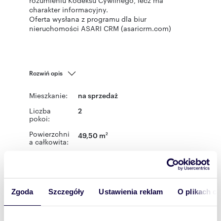
rozumieniu Kodeksu Cywilnego, lecz ma
charakter informacyjny.
Oferta wysłana z programu dla biur
nieruchomości ASARI CRM (asaricrm.com)
Rozwiń opis
Mieszkanie:
na sprzedaż
Liczba
2
pokoi:
Powierzchni
49,50 m
2
a całkowita:
Lokalizacja:
województwo:
warmińsko-
mazurskie
powiat:
Olsztyn
gmina:
Olsztyn
miejscowość:
Olsztyn
ulica:
Stefana Okrzei
Zgoda
Szczegóły
Ustawienia reklam
O plikach c
Podobne oferty w tej lokalizacji
WYRÓŻNIONE