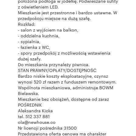
położona podłoga w jodełkę. Podwieszane sufity
z oświetleniem LED.
Mieszkanie jest przestronne i bardzo ustawne. W
przedpokoju miejsce na dużą szafę.
Rozkład:
- salon z wyjściem na balkon,
- oddzielna kuchnia,
- sypialnia,
- łazienka z WC,
- spory przedpokój z możliwością wstawienia
dużej szafy.
Do mieszkania przynależy piwnica.
STAN PRAWNY/OPŁATY/DOSTĘPNOŚĆ
Bardzo niskie koszty eksploatacyjne, czynsz
wynosi 520 zł razem z funduszem remontowym.
Wspólnota mieszkaniowa, administruje BOWM
Bielawska.
Mieszkanie bez obciążeń, dostępne od zaraz
POŚREDNIK
Aleksandra Kicka
tel. 512 337 881
ola@newhouse.co
Nr licencji pośrednika 31500
Przedstawiona oferta cenowa ma charakter