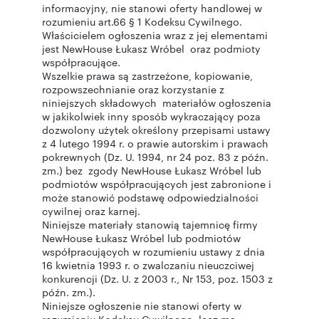
informacyjny, nie stanowi oferty handlowej w
rozumieniu art.66 § 1 Kodeksu Cywilnego.
Właścicielem ogłoszenia wraz z jej elementami
jest NewHouse Łukasz Wróbel oraz podmioty
współpracujące.
Wszelkie prawa są zastrzeżone, kopiowanie,
rozpowszechnianie oraz korzystanie z
niniejszych składowych materiałów ogłoszenia
w jakikolwiek inny sposób wykraczający poza
dozwolony użytek określony przepisami ustawy
z 4 lutego 1994 r. o prawie autorskim i prawach
pokrewnych (Dz. U. 1994, nr 24 poz. 83 z późn.
zm.) bez zgody NewHouse Łukasz Wróbel lub
podmiotów współpracujących jest zabronione i
może stanowić podstawę odpowiedzialności
cywilnej oraz karnej.
Niniejsze materiały stanowią tajemnicę firmy
NewHouse Łukasz Wróbel lub podmiotów
współpracujących w rozumieniu ustawy z dnia
16 kwietnia 1993 r. o zwalczaniu nieuczciwej
konkurencji (Dz. U. z 2003 r., Nr 153, poz. 1503 z
późn. zm.).
Niniejsze ogłoszenie nie stanowi oferty w