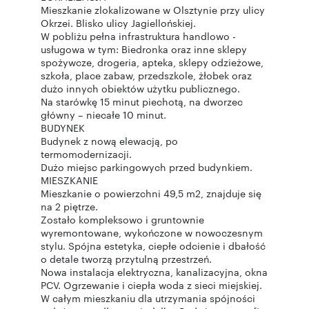
Mieszkanie zlokalizowane w Olsztynie przy ulicy
Okrzei. Blisko ulicy Jagiellońskiej.
W pobliżu pełna infrastruktura handlowo -
usługowa w tym: Biedronka oraz inne sklepy
spożywcze, drogeria, apteka, sklepy odzieżowe,
szkoła, place zabaw, przedszkole, żłobek oraz
dużo innych obiektów użytku publicznego.
Na starówkę 15 minut piechotą, na dworzec
główny – niecałe 10 minut.
BUDYNEK
Budynek z nową elewacją, po
termomodernizacji.
Dużo miejsc parkingowych przed budynkiem.
MIESZKANIE
Mieszkanie o powierzchni 49,5 m2, znajduje się
na 2 piętrze.
Zostało kompleksowo i gruntownie
wyremontowane, wykończone w nowoczesnym
stylu. Spójna estetyka, ciepłe odcienie i dbałość
o detale tworzą przytulną przestrzeń.
Nowa instalacja elektryczna, kanalizacyjna, okna
PCV. Ogrzewanie i ciepła woda z sieci miejskiej.
W całym mieszkaniu dla utrzymania spójności