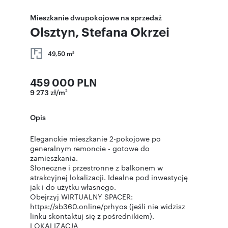
Mieszkanie dwupokojowe na sprzedaż
Olsztyn, Stefana Okrzei
49,50 m
2
459 000 PLN
9 273 zł/m
2
Opis
Eleganckie mieszkanie 2-pokojowe po
generalnym remoncie - gotowe do
zamieszkania.
Słoneczne i przestronne z balkonem w
atrakcyjnej lokalizacji. Idealne pod inwestycję
jak i do użytku własnego.
Obejrzyj WIRTUALNY SPACER:
https://sb360.online/prhyos (jeśli nie widzisz
linku skontaktuj się z pośrednikiem).
LOKALIZACJA