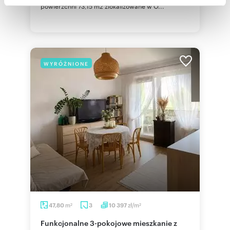
społecznościowym, reklamowym i analitycznym.
powierzchni 73,15 m2 zlokalizowane w O...
Partnerzy mogą połączyć te informacje z innymi danymi
otrzymanymi od Ciebie lub uzyskanymi podczas
korzystania z ich usług.
WYRÓŻNIONE
m
zł/m
47,80
3
10 397
2
2
Funkcjonalne 3-pokojowe mieszkanie z