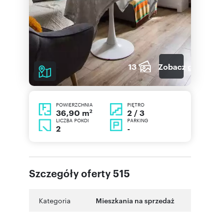
13
Zobacz galerię
POWIERZCHNIA
PIĘTRO
2
2 / 3
36,90 m
LICZBA POKOI
PARKING
2
-
Szczegóły oferty 515
Kategoria
Mieszkania na sprzedaż