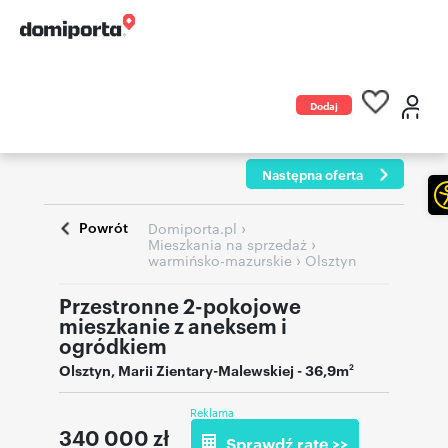
Dodaj
ogłoszenie
Następna oferta
Powrót
›
Domiporta.pl
›
Mieszkania na sprzedaż
›
warmińsko-mazurskie
Olsztyn
Przestronne 2-pokojowe
mieszkanie z aneksem i
ogródkiem
Olsztyn
,
Marii Zientary-Malewskiej
- 36,9m
2
Reklama
340 000
zł
Sprawdź ratę >>