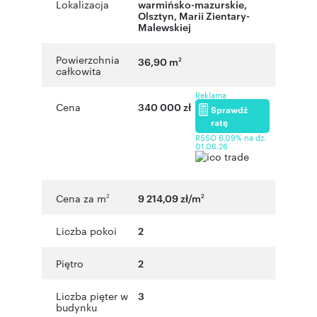
Lokalizacja
warmińsko-mazurskie
,
Olsztyn
,
Marii Zientary-
Malewskiej
Powierzchnia
36,90 m
2
całkowita
Reklama
Cena
340 000 zł
Sprawdź
ratę
RSSO 6,09% na dz.
01.06.26
Cena za m
9 214,09 zł/m
2
2
Liczba pokoi
2
Piętro
2
Liczba pięter w
3
budynku