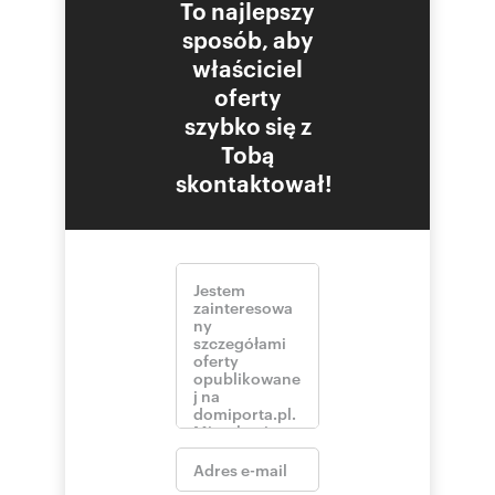
To najlepszy
DODATKOWE INFORMACJE:
sposób, aby
Typ własności: własność
Materiał budowlany: cegła
właściciel
Standard: bardzo dobry
oferty
Typ podłogi: panele
szybko się z
Rodzaj okien: PCV
Liczba sypialni: 1
Tobą
Liczba pokoi: 2
skontaktował!
Piętro: 2
Liczba pięter: 3
Rok budowy: 1950
Ogrzewanie: miejskie
Piwnica: tak
Typ kuchni: aneks
Typ łazienki: z wc
Typ budynku: kamienica
Głośność: ciche
Typ parkingu: inny
Stan lokalu: bardzo dobry
Domofon: tak
LINK DO OFERTY:
http://ww.bresdom.pl/numer/515
Treść niniejszego ogłoszenia nie stanowi oferty