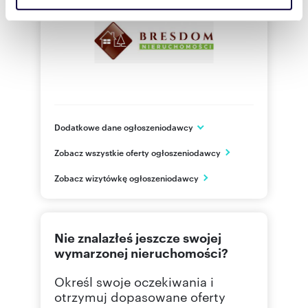
społecznościowym, reklamowym i analitycznym.
Partnerzy mogą połączyć te informacje z innymi danymi
otrzymanymi od Ciebie lub uzyskanymi podczas
korzystania z ich usług.
Dodatkowe dane ogłoszeniodawcy
Mickiewicza 4, lok. 213
Zobacz wszystkie oferty ogłoszeniodawcy
Olsztyn
warmińsko-mazurskie
PL
Zobacz wizytówkę ogłoszeniodawcy
663 97
Pokaż telefon
Nie znalazłeś jeszcze swojej
795 98
Pokaż telefon
wymarzonej nieruchomości?
Określ swoje oczekiwania i
otrzymuj dopasowane oferty