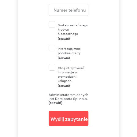
handlowej w rozumieniu Kodeksu Cywilnego.
Oferta wysłana z programu IMO dla biur
nieruchomości
Szukam najtańszego
kredytu
hipotecznego
(rozwiń)
Numer oferty: 515
Nr licencji zawodowej: 26085
Interesują mnie
podobne oferty
(rozwiń)
Chcę otrzymywać
informacje o
promocjach i
usługach.
(rozwiń)
Administratorem danych
jest Domiporta Sp. z o.o.
(rozwiń)
Wyślij zapytanie