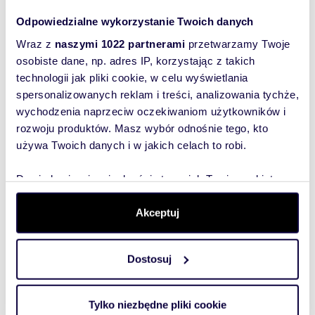
795 98
Odpowiedzialne wykorzystanie Twoich danych
Pokaż telefon
Wraz z
naszymi 1022 partnerami
przetwarzamy Twoje
osobiste dane, np. adres IP, korzystając z takich
technologii jak pliki cookie, w celu wyświetlania
Zostaw telefon, oddzwonimy
spersonalizowanych reklam i treści, analizowania tychże,
bezpłatnie
wychodzenia naprzeciw oczekiwaniom użytkowników i
rozwoju produktów. Masz wybór odnośnie tego, kto
Zatwierdź
używa Twoich danych i w jakich celach to robi.
Dowiedz się więcej odnośnie tego, jak Twoje osobiste
dane są przetwarzane oraz ustaw własne preferencje w
sekcji szczegółów
. W Deklaracji plików cookie możesz
Akceptuj
zmienić lub wycofać swoją zgodę w dowolnej chwili.
Dostosuj
Informacje o ogłoszeniodawcy
Wykorzystujemy pliki cookie do spersonalizowania treści
i reklam, aby oferować funkcje społecznościowe i
BRESDOM Nieruchomości
analizować ruch w naszej witrynie. Informacje o tym, jak
5
/
5
Tylko niezbędne pliki cookie
korzystasz z naszej witryny, udostępniamy partnerom