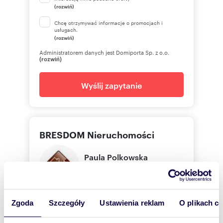
(rozwiń)
Chcę otrzymywać informacje o promocjach i
usługach.
(rozwiń)
Administratorem danych jest Domiporta Sp. z o.o.
(rozwiń)
Wyślij zapytanie
BRESDOM Nieruchomości
Paula
Polkowska
BRESDOM Nieruchomości
Zgoda
Szczegóły
Ustawienia reklam
O plikach c
605 10
Pokaż telefon