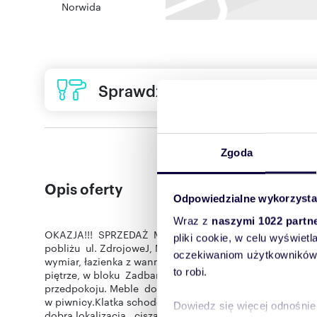
Norwida
Sprawdź ofertę usług remon
Zgoda
Opis oferty
Odpowiedzialne wykorzysta
Wraz z
naszymi 1022 partn
OKAZJA!!! SPRZEDAŻ MIESZKANIE KUDOWA-ZDRÓJ bardzo 
pliki cookie, w celu wyświet
pobliżu ul. ZdrojoweJ, Mieszkanie w pełni rozkładowe 
oczekiwaniom użytkowników i
wymiar, łazienka z wanną oddzielnie wc , przedpokój, M
to robi.
piętrze, w bloku Zadbane, czyste,nowe okna PCV na podł
przedpokoju. Meble do uzgodnienia., Ogrzewanie co pi
w piwnicy.Klatka schodowa zadbana czysta firma sprzątaj
Dowiedz się więcej odnośnie
dobra lokalizacja , cisza i spokój , dużo zieleni w okół