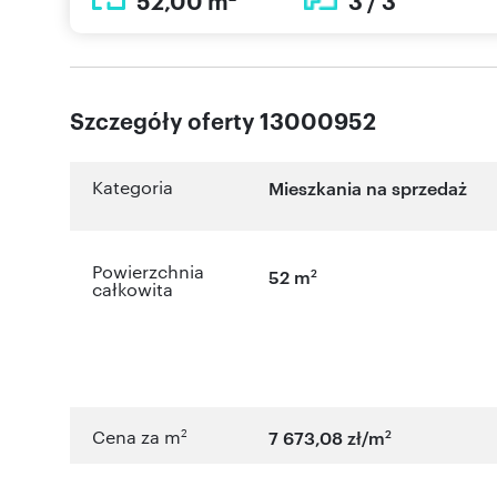
52,00 m
3 / 3
Szczegóły oferty 13000952
Kategoria
Mieszkania na sprzedaż
Powierzchnia
2
52 m
całkowita
2
2
Cena za m
7 673,08 zł/m