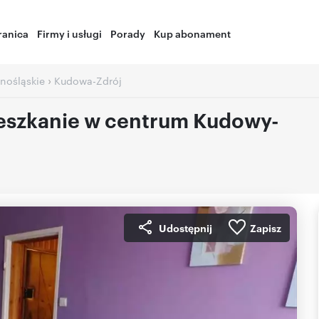
ranica
Firmy i usługi
Porady
Kup abonament
›
nośląskie
Kudowa-Zdrój
eszkanie w centrum Kudowy-
Udostępnij
Zapisz