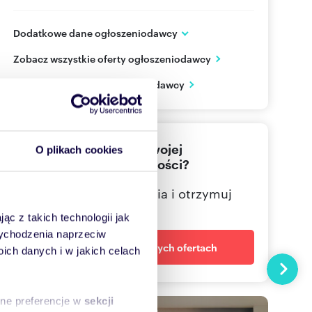
Dodatkowe dane ogłoszeniodawcy
Drzewieckiego 34/3
Zobacz wszystkie oferty ogłoszeniodawcy
Wrocław
dolnośląskie
PL
Zobacz wizytówkę ogłoszeniodawcy
662137
Pokaż telefon
Nie znalazłeś jeszcze swojej
71 351
Pokaż telefon
O plikach cookies
wymarzonej nieruchomości?
713 51
Pokaż telefon
Określ swoje oczekiwania i otrzymuj
dopasowane oferty
ąc z takich technologii jak
 wychodzenia naprzeciw
Powiadom o nowych ofertach
ch danych i w jakich celach
Następn
sne preferencje w
sekcji