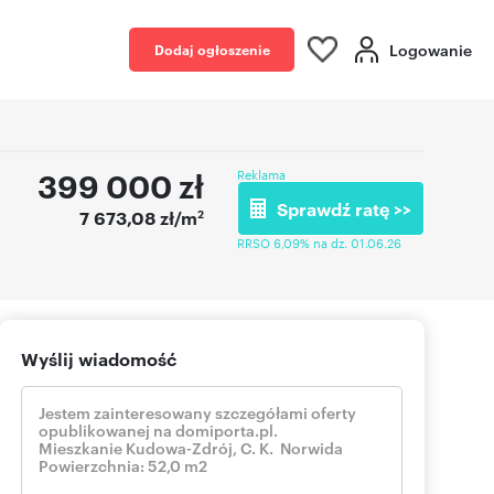
Logowanie
Dodaj ogłoszenie
399 000
zł
Reklama
Sprawdź ratę >>
2
7 673,08 zł/m
RRSO 6,09% na dz. 01.06.26
Wyślij wiadomość