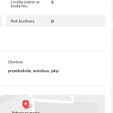
Liczba pięter w
3
budynku
Rok budowy
0
Okolica:
przedszkole, autobus, pkp