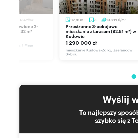
zł/m
m
zł/m
2
10 134
92,81
3
13 899
2
2
2
Przestronne 3-pokojowe
eszkanie 32 m²
mieszkanie z tarasem (92,81 m²) w
Kudowie
ł
1 290 000 zł
dowa-Zdrój, 1 Maja
mieszkanie Kudowa-Zdrój, Zesłańców
Sybiru
Wyślij 
To najlepszy sposób
szybko się z 