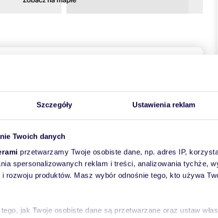
towych
Szczegóły
Ustawienia reklam
nie Twoich danych
erami
przetwarzamy Twoje osobiste dane, np. adres IP, korzystaj
dobra lokalizacja centrum miasta przy ul Norwida w
lania spersonalizowanych reklam i treści, analizowania tychże,
: dwa pokoje, wygodna kuchnia oddzielna z meblami na
 rozwoju produktów. Masz wybór odnośnie tego, kto używa Twoi
ieszkanie jasne, słoneczne bardzo ciepłe,usytuowane na 3
ogach parkiet w bardzo dobrym stanie, kafle w kuchni i w
ec gazowy dwu-funkcyjny dla bloku usytuowany w kotłowni
ąca sprząta raz w tygodniu. Mili spokojni sąsiedzi. Bardzo
 tego, jak Twoje osobiste dane są przetwarzane oraz ustaw wła
 domu,Blisko do sklepów, punktów usługowych i