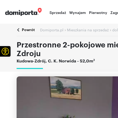
Sprzedaż
Wynajem
Pierwotny
Zag
Powrót
›
›
Domiporta.pl
Mieszkania na sprzedaż
dol
Przestronne 2-pokojowe mi
Otwórz pasek narzędzi
Zdroju
2
Kudowa-Zdrój
,
C. K. Norwida
- 52,0m