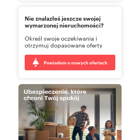
124292
Pokaż telefon
Nie znalazłeś jeszcze swojej
wymarzonej nieruchomości?
Numer oferty: BS1-MS-313602
Nr licencji zawodowej: 23505
Określ swoje oczekiwania i
otrzymuj dopasowane oferty
Powiadom o nowych ofertach