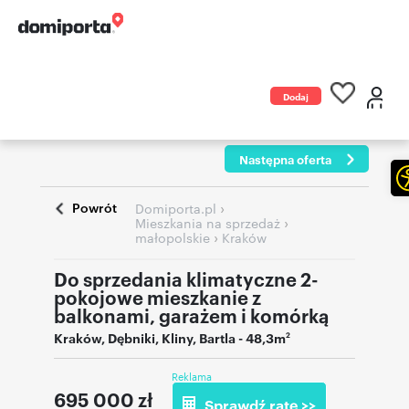
Dodaj
ogłoszenie
Następna oferta
Powrót
›
Domiporta.pl
›
Mieszkania na sprzedaż
›
małopolskie
Kraków
Do sprzedania klimatyczne 2-
pokojowe mieszkanie z
balkonami, garażem i komórką
Kraków
,
Dębniki, Kliny
,
Bartla
- 48,3m
2
Reklama
695 000
zł
Sprawdź ratę >>