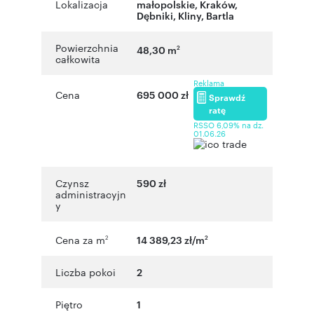
Lokalizacja
małopolskie
,
Kraków
,
Dębniki, Kliny
,
Bartla
Powierzchnia
48,30 m
2
całkowita
Reklama
Cena
695 000 zł
Sprawdź
ratę
RSSO 6,09% na dz.
01.06.26
Czynsz
590 zł
administracyjn
y
Cena za m
14 389,23 zł/m
2
2
Liczba pokoi
2
Piętro
1