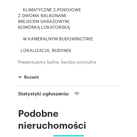
KLIMATYCZNE 2-POKOJOWE
Z DWOMA BALKONAMI,
MIEJSCEM GARAŻOWYM,
KOMÓRKĄ LOKATORSKĄ
W KAMERALNYM BUDOWNICTWIE
LOKALIZACJA, BUDYNEK
Prezentujemy ładne, bardzo przytulne
mieszkanie o powierzchni 48,30 m2, położone
na 1-piętrze budynku przy ulicy Bartla na
Rozwiń
Klinach.
Budynek estetyczny, zadbany, z 2002 roku,
Statystyki ogłoszenia:
kameralny, 3-piętrowy, bez windy.
Położenie budynku w otoczeniu licznych
Podobne
terenów zielonych. Niedaleko liczne tereny
spacerowe; m.in. Lasek Borkowski, Park Maćka i
nieruchomości
Doroty czy Fort Borek.