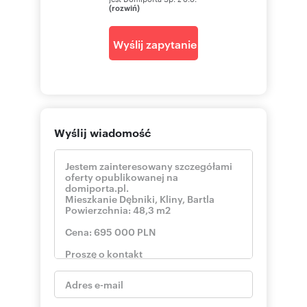
(rozwiń)
Prezentacja nieruchomości po podpisaniu
umowy pośrednictwa jest bezpłatna.
::DODATKOWE INFORMACJE
Wyślij zapytanie
Rodzaj budynku: blok
Dozór budynku: tak - jest
Plac zabaw: TAK
Widok: na osiedle
Gaz: tak - miejski
Woda: ciepła - sieć
Wyślij wiadomość
Dojazd: asfalt
Otoczenie: osiedle
Ogrzewanie: c.o.
Internet: TAK
Telewizja kablowa: TAK
Komunikacja publ.: autobus
Winda: NIE
Rozkład: narożne
Usytuowanie: narożne
Opłaty w czynszu: zaliczka na fundusz
remontowy, wywóz śmieci, woda ciepła, woda,
Części wspólne, CO, administracja
Opłaty wg liczników: Woda zimna, Woda ciepła,
prąd, CO