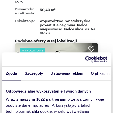
pokoi:
Powierzchni
50,40 m
2
a całkowita:
Lokalizacja:
województwo:
świętokrzyskie
powiat:
Kielce
gmina:
Kielce
miejscowość:
Kielce
ulica:
os. Na
Stoku
Podobne oferty w tej lokalizacji
WYRÓŻNIONE
Zgoda
Szczegóły
Ustawienia reklam
O plikach c
Odpowiedzialne wykorzystanie Twoich danych
Wraz z
naszymi 1022 partnerami
przetwarzamy Twoje
osobiste dane, np. adres IP, korzystając z takich
technologii jak pliki cookie, w celu wyświetlania