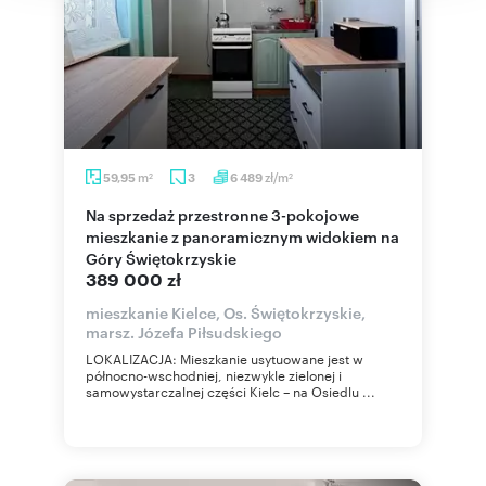
m
zł/m
59,95
3
6 489
2
2
Na sprzedaż przestronne 3-pokojowe
mieszkanie z panoramicznym widokiem na
Góry Świętokrzyskie
389 000 zł
mieszkanie Kielce, Os. Świętokrzyskie,
marsz. Józefa Piłsudskiego
LOKALIZACJA: Mieszkanie usytuowane jest w
północno-wschodniej, niezwykle zielonej i
samowystarczalnej części Kielc – na Osiedlu ...