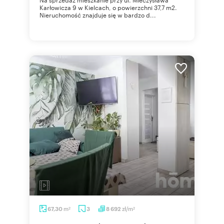
Karłowicza 9 w Kielcach, o powierzchni 37,7 m2.
Nieruchomość znajduje się w bardzo d...
m
zł/m
67,30
3
8 692
2
2