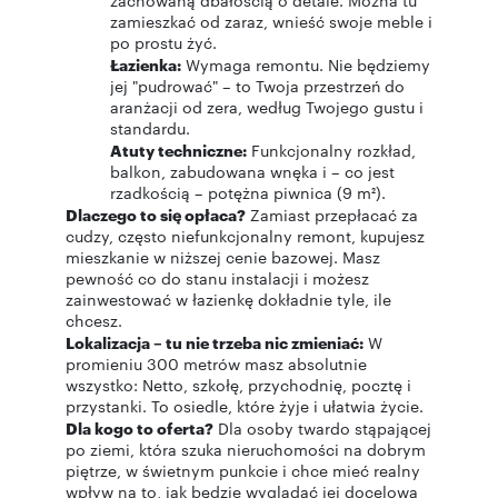
zachowaną dbałością o detale. Można tu
zamieszkać od zaraz, wnieść swoje meble i
po prostu żyć.
Łazienka:
Wymaga remontu. Nie będziemy
jej "pudrować" – to Twoja przestrzeń do
aranżacji od zera, według Twojego gustu i
standardu.
Atuty techniczne:
Funkcjonalny rozkład,
balkon, zabudowana wnęka i – co jest
rzadkością – potężna piwnica (9 m²).
Dlaczego to się opłaca?
Zamiast przepłacać za
cudzy, często niefunkcjonalny remont, kupujesz
mieszkanie w niższej cenie bazowej. Masz
pewność co do stanu instalacji i możesz
zainwestować w łazienkę dokładnie tyle, ile
chcesz.
Lokalizacja – tu nie trzeba nic zmieniać:
W
promieniu 300 metrów masz absolutnie
wszystko: Netto, szkołę, przychodnię, pocztę i
przystanki. To osiedle, które żyje i ułatwia życie.
Dla kogo to oferta?
Dla osoby twardo stąpającej
po ziemi, która szuka nieruchomości na dobrym
piętrze, w świetnym punkcie i chce mieć realny
wpływ na to, jak będzie wyglądać jej docelowa