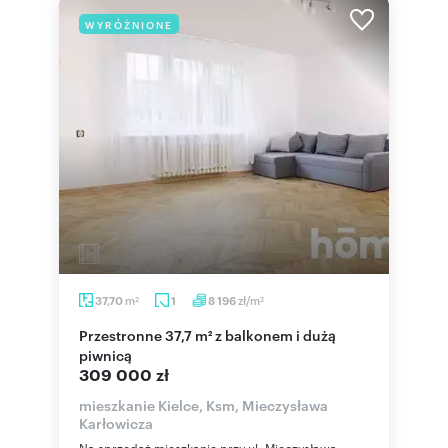
WYRÓŻNIONE
m
zł/m
37,70
1
8 196
2
2
Przestronne 37,7 m² z balkonem i dużą
piwnicą
309 000 zł
mieszkanie Kielce, Ksm, Mieczysława
Karłowicza
Na sprzedaż mieszkanie przy ul. Mieczysława