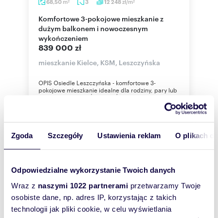
m
zł/m
68,50
3
12 248
2
2
Komfortowe 3-pokojowe mieszkanie z
dużym balkonem i nowoczesnym
wykończeniem
839 000 zł
mieszkanie Kielce, KSM, Leszczyńska
OPIS Osiedle Leszczyńska - komfortowe 3-
pokojowe mieszkanie idealne dla rodziny, pary lub
inwestora. BEZ POŚREDNIKÓW - Agencjom ...
Zgoda
Szczegóły
Ustawienia reklam
O plikach c
WYRÓŻNIONE
Odpowiedzialne wykorzystanie Twoich danych
Wraz z
naszymi 1022 partnerami
przetwarzamy Twoje
osobiste dane, np. adres IP, korzystając z takich
technologii jak pliki cookie, w celu wyświetlania