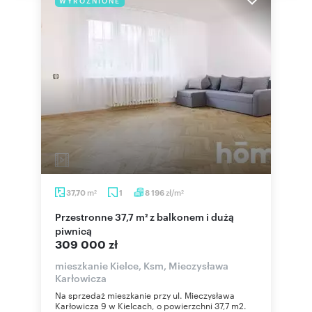
WYRÓŻNIONE
m
zł/m
37,70
1
8 196
2
2
Przestronne 37,7 m² z balkonem i dużą
piwnicą
309 000 zł
mieszkanie Kielce, Ksm, Mieczysława
Karłowicza
Na sprzedaż mieszkanie przy ul. Mieczysława
Karłowicza 9 w Kielcach, o powierzchni 37,7 m2.