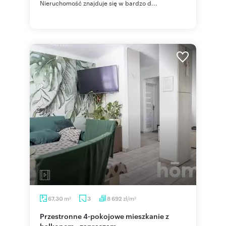
Nieruchomość znajduje się w bardzo d...
m
zł/m
67,30
3
8 692
2
2
Przestronne 4-pokojowe mieszkanie z
balkonem - zapraszam