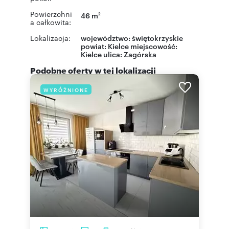
Powierzchni
46 m
2
a całkowita:
Lokalizacja:
województwo:
świętokrzyskie
powiat:
Kielce
miejscowość:
Kielce
ulica:
Zagórska
Podobne oferty w tej lokalizacji
WYRÓŻNIONE