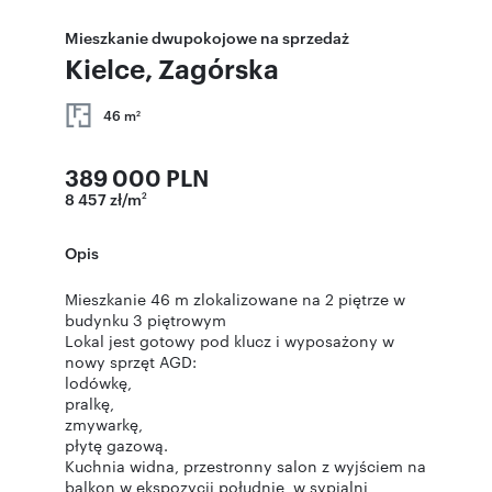
Mieszkanie dwupokojowe na sprzedaż
Kielce, Zagórska
46 m
2
389 000 PLN
8 457 zł/m
2
Opis
Mieszkanie 46 m zlokalizowane na 2 piętrze w
budynku 3 piętrowym
Lokal jest gotowy pod klucz i wyposażony w
nowy sprzęt AGD:
lodówkę,
pralkę,
zmywarkę,
płytę gazową.
Kuchnia widna, przestronny salon z wyjściem na
balkon w ekspozycji południe, w sypialni