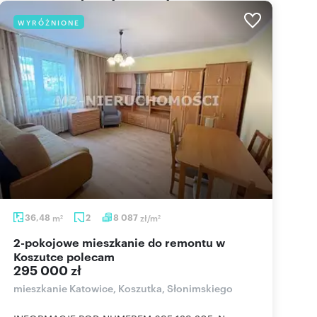
WYRÓŻNIONE
36,48
m
2
8 087
zł/m
2
2
2-pokojowe mieszkanie do remontu w
Koszutce polecam
295 000 zł
mieszkanie Katowice, Koszutka, Słonimskiego