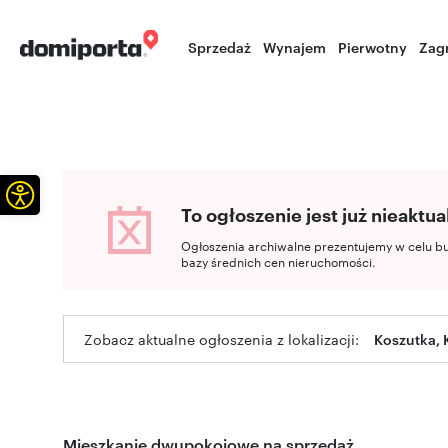
Sprzedaż
Wynajem
Pierwotny
Zag
Otwórz pasek narzędzi
To ogłoszenie jest już nieaktua
Ogłoszenia archiwalne prezentujemy w celu b
bazy średnich cen nieruchomości.
Zobacz aktualne ogłoszenia z lokalizacji:
Koszutka, 
Mieszkanie dwupokojowe na sprzedaż