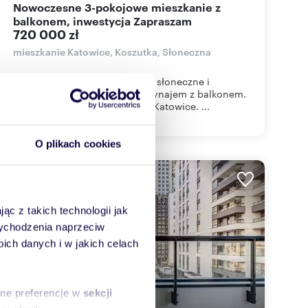
Nowoczesne 3-pokojowe mieszkanie z
balkonem, inwestycja Zapraszam
720 000 zł
mieszkanie Katowice, Koszutka, Słoneczna
Homfi przedstawia wyjątkowe, słoneczne i
funkcjonalne mieszkanie na wynajem z balkonem.
Dzielnica Koszutka, Centralne Katowice. ...
O plikach cookies
ąc z takich technologii jak
 wychodzenia naprzeciw
ch danych i w jakich celach
sne preferencje w
sekcji