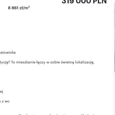
319 000 PLN
2
8 861 zł/m
Katowicka
ycję? To mieszkanie łączy w sobie świetną lokalizację,
ej
a z wc