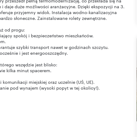
ry przeszedł pełną termomodernizację, co przekłada się na
 i daje duże możliwości aranżacyjne. Dzięki ekspozycji na 3.
 oferuje przyjemny widok. Instalacja wodno-kanalizacyjna
ardzo słoneczne. Zainstalowane rolety zewnętrzne.
uż od progu:
iający spokój i bezpieczeństwo mieszkańców.
em.
rantuje szybki transport nawet w godzinach szczytu.
cześnie i jest energooszczędny.
tórego wszędzie jest blisko:
ie kilka minut spacerem.
komunikacji miejskiej oraz uczelnie (UŚ, UE).
kanie pod wynajem (wysoki popyt w tej okolicy!).