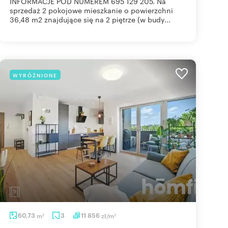
INFORMACJE POD NUMEREM 695 129 205. Na
sprzedaż 2 pokojowe mieszkanie o powierzchni
36,48 m2 znajdujące się na 2 piętrze (w budy...
WYRÓŻNIONE
60,73
m
3
11 856
zł/m
2
2