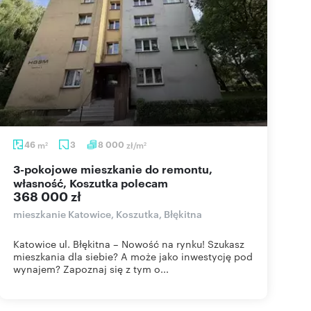
46
m
3
8 000
zł/m
2
2
3-pokojowe mieszkanie do remontu,
własność, Koszutka polecam
368 000 zł
mieszkanie Katowice, Koszutka, Błękitna
Katowice ul. Błękitna – Nowość na rynku! Szukasz
mieszkania dla siebie? A może jako inwestycję pod
wynajem? Zapoznaj się z tym o...