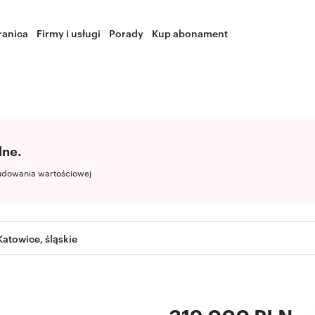
ranica
Firmy i usługi
Porady
Kup abonament
lne.
udowania wartościowej
Katowice, śląskie