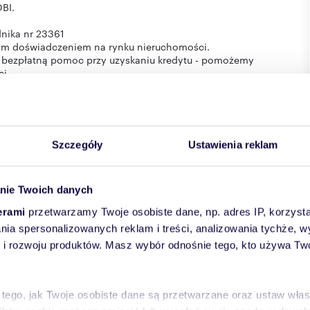
BI.
nika nr 23361
nim doświadczeniem na rynku nieruchomości.
y bezpłatną pomoc przy uzyskaniu kredytu - pomożemy
i.
entacje, negocjacje, badanie stanu prawnego, umawianie
azanie nieruchomości aż do momentu otrzymania przez
 związanych z zakupem nieruchomości.
warantujemy transakcję pozbawioną ryzyka.
wej w rozumieniu Kodeksu Cywilnego lecz ma charakter
Szczegóły
Ustawienia reklam
nie Twoich danych
erami
przetwarzamy Twoje osobiste dane, np. adres IP, korzystaj
lania spersonalizowanych reklam i treści, analizowania tychże,
 rozwoju produktów. Masz wybór odnośnie tego, kto używa Twoi
 tego, jak Twoje osobiste dane są przetwarzane oraz ustaw wła