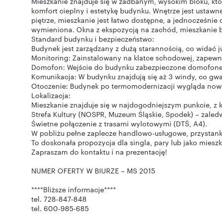
Mieszkanie znajduje się w zadbanym, wysokim bloku, któ
komfort cieplny i estetykę budynku. Wnętrze jest ustawne
piętrze, mieszkanie jest łatwo dostępne, a jednocześnie
wymieniona. Okna z ekspozycją na zachód, mieszkanie b
Standard budynku i bezpieczeństwo:
Budynek jest zarządzany z dużą starannością, co widać j
Monitoring: Zainstalowany na klatce schodowej, zapewn
Domofon: Wejście do budynku zabezpieczone domofon
Komunikacja: W budynku znajdują się aż 3 windy, co gwa
Otoczenie: Budynek po termomodernizacji wygląda nowo
Lokalizacja:
Mieszkanie znajduje się w najdogodniejszym punkcie, z k
Strefa Kultury (NOSPR, Muzeum Śląskie, Spodek) – zaledw
Świetne połączenie z trasami wylotowymi (DTŚ, A4).
W pobliżu pełne zaplecze handlowo-usługowe, przystanki 
To doskonała propozycja dla singla, pary lub jako miesz
Zapraszam do kontaktu i na prezentację!
NUMER OFERTY W BIURZE – MS 2015
****Bliższe informacje****
tel. 728-847-848
tel. 600-985-685