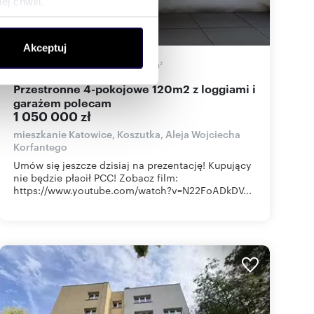
j chwili.
ołecznościowe i analizować
Akceptuj
artnerom społecznościowym,
120,69
m
4
8 700
zł/m
2
2
anymi od Ciebie lub
Przestronne 4-pokojowe 120m2 z loggiami i
garażem polecam
1 050 000 zł
mieszkanie Katowice, Koszutka, Aleja Wojciecha
Korfantego
Umów się jeszcze dzisiaj na prezentację! Kupujący
nie będzie płacił PCC! Zobacz film:
https://www.youtube.com/watch?v=N22FoADkDV...