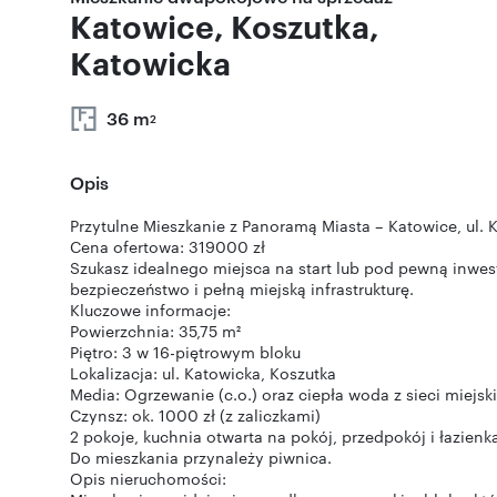
Katowice, Koszutka,
Katowicka
36 m
2
Opis
Przytulne Mieszkanie z Panoramą Miasta – Katowice, ul. 
Cena ofertowa: 319000 zł
Szukasz idealnego miejsca na start lub pod pewną inwest
bezpieczeństwo i pełną miejską infrastrukturę.
Kluczowe informacje:
Powierzchnia: 35,75 m²
Piętro: 3 w 16-piętrowym bloku
Lokalizacja: ul. Katowicka, Koszutka
Media: Ogrzewanie (c.o.) oraz ciepła woda z sieci miejski
Czynsz: ok. 1000 zł (z zaliczkami)
2 pokoje, kuchnia otwarta na pokój, przedpokój i łazienk
Do mieszkania przynależy piwnica.
Opis nieruchomości: