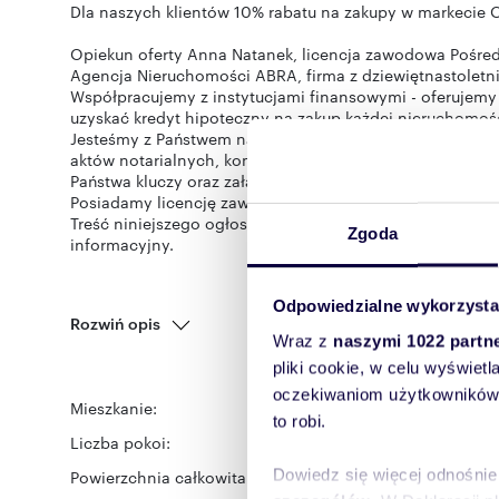
Dla naszych klientów 10% rabatu na zakupy w markecie O
Opiekun oferty Anna Natanek, licencja zawodowa Pośred
Agencja Nieruchomości ABRA, firma z dziewiętnastolet
Współpracujemy z instytucjami finansowymi - oferujem
uzyskać kredyt hipoteczny na zakup każdej nieruchomośc
Jesteśmy z Państwem na każdym etapie transakcji - prez
aktów notarialnych, kompletowanie dokumentów, przek
Państwa kluczy oraz załatwienia wszelkich formalności
Posiadamy licencję zawodową oraz ubezpieczenie OC, g
Treść niniejszego ogłoszenia nie stanowi oferty handlo
Zgoda
informacyjny.
Odpowiedzialne wykorzysta
Rozwiń opis
Wraz z
naszymi 1022 partn
pliki cookie, w celu wyświet
oczekiwaniom użytkowników i
Mieszkanie:
na sprzedaż
to robi.
Liczba pokoi:
2
Dowiedz się więcej odnośnie
Powierzchnia całkowita:
36 m
2