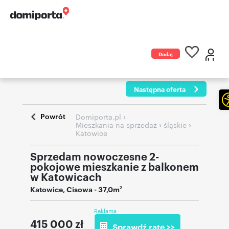
Dodaj
ogłoszenie
Następna oferta
Powrót
›
Domiporta.pl
›
›
Mieszkania na sprzedaż
śląskie
Katowice
Sprzedam nowoczesne 2-
pokojowe mieszkanie z balkonem
w Katowicach
Katowice
,
Cisowa
- 37,0m
2
Reklama
415 000
zł
Sprawdź ratę >>