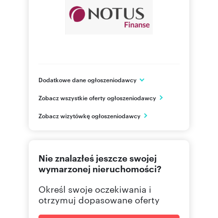
Dodatkowe dane ogłoszeniodawcy
ul. Topiel 12
Zobacz wszystkie oferty ogłoszeniodawcy
Warszawa
mazowieckie
PL
Zobacz wizytówkę ogłoszeniodawcy
603804
Pokaż telefon
Nie znalazłeś jeszcze swojej
+48731
Pokaż telefon
wymarzonej nieruchomości?
Określ swoje oczekiwania i
otrzymuj dopasowane oferty