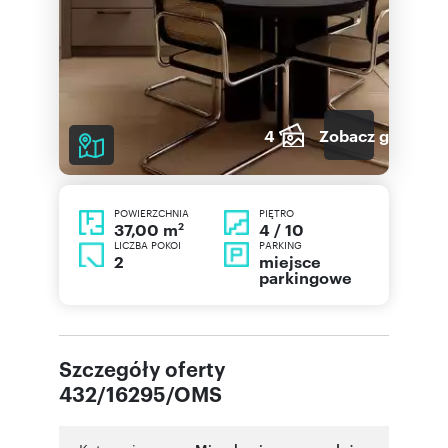
4
Zobacz galerię
POWIERZCHNIA
PIĘTRO
2
4 / 10
37,00 m
LICZBA POKOI
PARKING
2
miejsce
parkingowe
Szczegóły oferty
432/16295/OMS