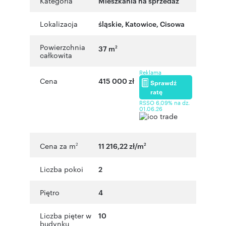
Kategoria
Mieszkania na sprzedaż
Lokalizacja
śląskie
,
Katowice
,
Cisowa
Powierzchnia
37 m
2
całkowita
Reklama
Cena
415 000 zł
Sprawdź
ratę
RSSO 6,09% na dz.
01.06.26
Cena za m
11 216,22 zł/m
2
2
Liczba pokoi
2
Piętro
4
Liczba pięter w
10
budynku