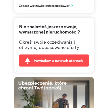
mazowieckie
PL
Zobacz wizytówkę ogłoszeniodawcy
482264
Pokaż telefon
Nie znalazłeś jeszcze swojej
226465
Pokaż telefon
wymarzonej nieruchomości?
Określ swoje oczekiwania i
otrzymuj dopasowane oferty
Powiadom o nowych ofertach