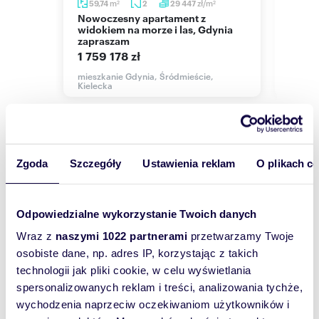
LOKALIZACJA:
m
m
zł/m
59,74
2
29 447
51,5
2
2
2
Nowoczesny apartament z
Do sprzedania nowoczesny
Inwestycja położona na skraju terenów leśnych i
ym
widokiem na morze i las, Gdynia
apart
zapraszam
las
Śródmieścia Gdyni.
1 759 178 zł
1 092
Wpasowana w urbanistyczna tkankę miasta i
morze Trójmiejskiego Parku Krajobrazowego.
,
mieszkanie Gdynia, Śródmieście,
mieszk
Doskonała komunikacja z dogodnym dojazdem
Kielecka
Kielec
do głównych miejsc Gdyni oraz arterii
Trójmiasta prowadzących do Sopotu, Gdańska
oraz Obwodnicy.
Zgoda
Szczegóły
Ustawienia reklam
O plikach c
OPIS LOKALU:
Wyślij
Apartament znajduję się na piętnastym piętrze i
wiadomość
składa się z :
Odpowiedzialne wykorzystanie Twoich danych
* pokoju dziennego z wyjściem na loggię,
To najlepszy
* sypialni,
Wraz z
naszymi 1022 partnerami
przetwarzamy Twoje
* łazienki,
sposób, aby
osobiste dane, np. adres IP, korzystając z takich
* korytarza.
właściciel
technologii jak pliki cookie, w celu wyświetlania
Do lokalu można nabyć miejsce postojowe w
oferty
spersonalizowanych reklam i treści, analizowania tychże,
cenie 70 200 PLN
wychodzenia naprzeciw oczekiwaniom użytkowników i
szybko się z