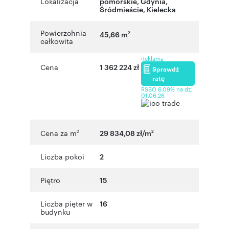
Lokalizacja
pomorskie
,
Gdynia
,
Śródmieście
,
Kielecka
Powierzchnia
45,66 m
2
całkowita
Reklama
Cena
1 362 224 zł
Sprawdź
ratę
RSSO 6,09% na dz.
01.06.26
Cena za m
29 834,08 zł/m
2
2
Liczba pokoi
2
Piętro
15
Liczba pięter w
16
budynku