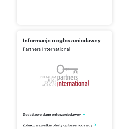
PLN
You are warmly invited to a presentation!
Numer oferty: 613174
Informacje o ogłoszeniodawcy
Osoba odpowiedzialna zawodowo: Piotr Haaza
Partners International
Dodatkowe dane ogłoszeniodawcy
ul. Wiejska 19
Zobacz wszystkie oferty ogłoszeniodawcy
Warszawa