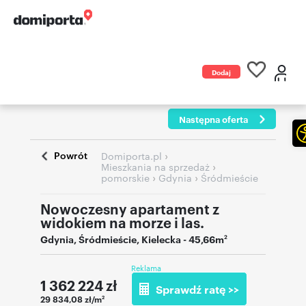
Dodaj
ogłoszenie
Następna oferta
Powrót
›
Domiporta.pl
›
Mieszkania na sprzedaż
›
›
pomorskie
Gdynia
Śródmieście
Nowoczesny apartament z
widokiem na morze i las.
Gdynia
,
Śródmieście
,
Kielecka
- 45,66m
2
Reklama
1 362 224
zł
Sprawdź ratę >>
29 834,08 zł/m
2