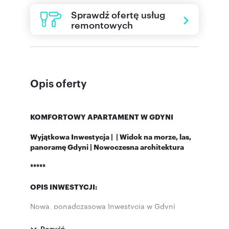
Sprawdź ofertę usług
remontowych
Opis oferty
KOMFORTOWY APARTAMENT W GDYNI
Wyjątkowa Inwestycja | | Widok na morze, las,
panoramę Gdyni | Nowoczesna architektura
*****
OPIS INWESTYCJI:
Nowa, ponadczasowa Inwestycja w Gdyni
Inwestycja znanej Trójmiejskiej Firmy
Deweloperskiej
Rozwiń