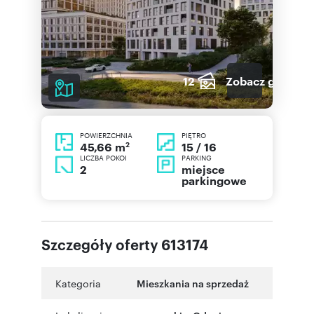
12
Zobacz galerię
POWIERZCHNIA
PIĘTRO
2
15 / 16
45,66 m
LICZBA POKOI
PARKING
2
miejsce
parkingowe
Szczegóły oferty 613174
Kategoria
Mieszkania na sprzedaż