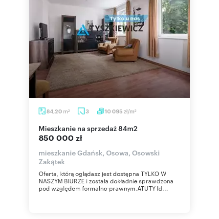
m
zł/m
84,20
3
10 095
2
2
mieszkanie na sprzedaż 84m2
850 000 zł
mieszkanie Gdańsk, Osowa, Osowski
Zakątek
Oferta, którą oglądasz jest dostępna TYLKO W
NASZYM BIURZE i została dokładnie sprawdzona
pod względem formalno-prawnym.ATUTY Id...