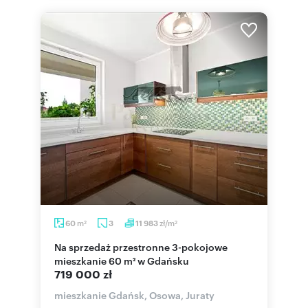
m
zł/m
60
3
11 983
2
2
Na sprzedaż przestronne 3-pokojowe
mieszkanie 60 m² w Gdańsku
719 000 zł
mieszkanie Gdańsk, Osowa, Juraty