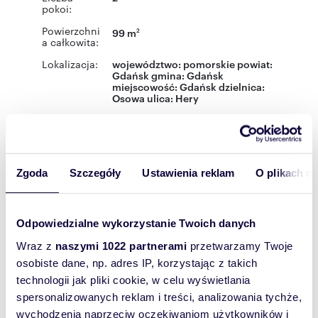
pokoi:
Powierzchni
99 m
2
a całkowita:
Lokalizacja:
województwo:
pomorskie
powiat:
Gdańsk
gmina:
Gdańsk
miejscowość:
Gdańsk
dzielnica:
Osowa
ulica:
Hery
Podobne oferty w tej lokalizacji
Zgoda
Szczegóły
Ustawienia reklam
O plikach c
Odpowiedzialne wykorzystanie Twoich danych
Wraz z
naszymi 1022 partnerami
przetwarzamy Twoje
osobiste dane, np. adres IP, korzystając z takich
technologii jak pliki cookie, w celu wyświetlania
spersonalizowanych reklam i treści, analizowania tychże,
wychodzenia naprzeciw oczekiwaniom użytkowników i