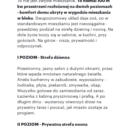
To nie jest zwykłe mieszkanie.
To niemal 100 m
kw przestrzeni rozłożonej na dwóch poziomach
- komfort domu ukryty w wygodzie mieszkania
w bloku
. Dwupoziomowy układ daje coś, co w
standardowym mieszkaniu jest nieosiągalne -
prawdziwy podział na strefę dzienną i nocną. Na
dole życie toczy się w salonie, w kuchni, przy
gościach. Na górze - cisza, prywatność i
odpoczynek.
I POZIOM - Strefa dzienna
Przestronny, jasny salon z dużymi oknami, przez
które wpada mnóstwo naturalnego światła.
Aneks kuchenny w zabudowie, wyposażony -
lodówka, płyta, piekarnik, zmywarka, okap.
Wszystko gotowe do zamieszkania od zaraz.
Łazienka z kabiną prysznicową i pralką. A po
długim dniu - wystarczy otworzyć drzwi na
prywatny taras i poczuć, jak miasto zostaje za
progiem.
II POZIOM - Prywatna strefa nocna