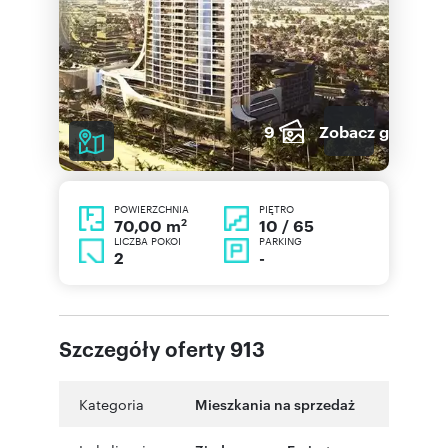
9
Zobacz galerię
POWIERZCHNIA
PIĘTRO
2
10 / 65
70,00 m
LICZBA POKOI
PARKING
2
-
Szczegóły oferty 913
Kategoria
Mieszkania na sprzedaż