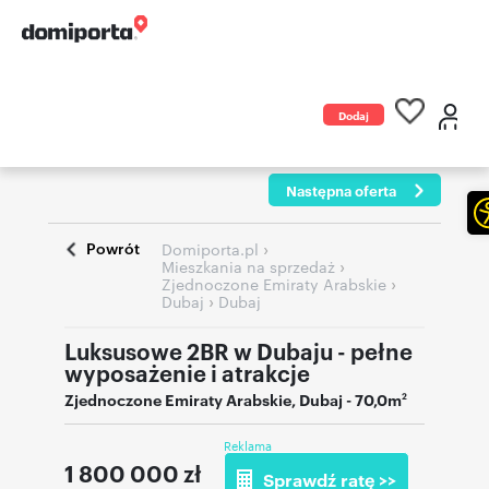
Dodaj
ogłoszenie
Następna oferta
Powrót
›
Domiporta.pl
›
Mieszkania na sprzedaż
›
Zjednoczone Emiraty Arabskie
›
Dubaj
Dubaj
Luksusowe 2BR w Dubaju - pełne
wyposażenie i atrakcje
Zjednoczone Emiraty Arabskie
,
Dubaj
- 70,0m
2
Reklama
1 800 000
zł
Sprawdź ratę >>