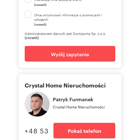
(rozwiń)
Chcę otrzymywać informacje o promocjach i
usługach.
(rozwiń)
Administratorem danych jest Domiporta Sp. z o.o.
(rozwiń)
Wyślij zapytanie
Crystal Home Nieruchomości
Patryk
Furmanek
Crystal Home Nieruchomości
+48 53
Pokaż telefon