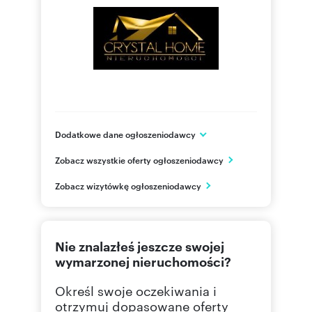
Dodatkowe dane ogłoszeniodawcy
ul. Licznikowa 5/8
Zobacz wszystkie oferty ogłoszeniodawcy
Świdnica
dolnośląskie
PL
Zobacz wizytówkę ogłoszeniodawcy
+48534
Pokaż telefon
Nie znalazłeś jeszcze swojej
+48534
Pokaż telefon
wymarzonej nieruchomości?
Określ swoje oczekiwania i
otrzymuj dopasowane oferty