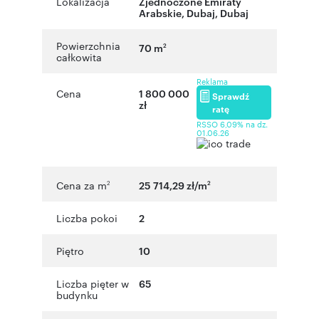
Lokalizacja
Zjednoczone Emiraty
Arabskie
,
Dubaj
,
Dubaj
Powierzchnia
70 m
2
całkowita
Reklama
Cena
1 800 000
Sprawdź
zł
ratę
RSSO 6,09% na dz.
01.06.26
Cena za m
25 714,29 zł/m
2
2
Liczba pokoi
2
Piętro
10
Liczba pięter w
65
budynku