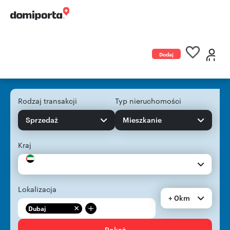
Dodaj
ogłoszenie
Rodzaj transakcji
Typ nieruchomości
Sprzedaż
Mieszkanie
Kraj
Lokalizacja
+ 0km
+
Dubaj
Pokaż