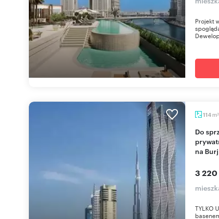
mieszk
Projekt 
spogląda
Dewelope
m
114
2
Do sprzedania luksusowy apartament z
prywat
na Burj
3 220
mieszk
TYLKO U
basenem 