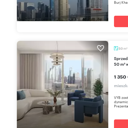
Burj Kha
m
50
2
Sprzedam nowoczesne 2-pokojowe mieszkanie
50 m² 
1 350
mieszk
VYB zost
dynamicz
Prezenta