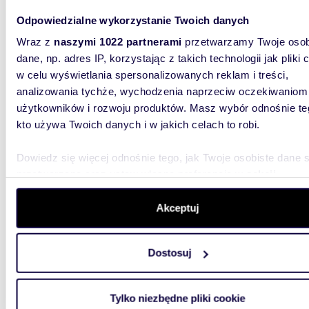
Odpowiedzialne wykorzystanie Twoich danych
Wraz z
naszymi 1022 partnerami
przetwarzamy Twoje osob
m
44
2
dane, np. adres IP, korzystając z takich technologii jak pliki 
Dubaj, 44 m² w luksusowym kompleksie Vincitore
w celu wyświetlania spersonalizowanych reklam i treści,
polec
analizowania tychże, wychodzenia naprzeciw oczekiwaniom
użytkowników i rozwoju produktów. Masz wybór odnośnie te
730 0
kto używa Twoich danych i w jakich celach to robi.
mieszk
Dowiedz się więcej odnośnie tego, jak Twoje osobiste dane 
Vincito
przetwarzane oraz ustaw własne preferencje w
sekcji
Dubaju w
uzupełni
szczegółów
. W Deklaracji plików cookie możesz zmienić lu
wycofać swoją zgodę w dowolnej chwili.
Akceptuj
Wykorzystujemy pliki cookie do spersonalizowania treści i r
Dostosuj
aby oferować funkcje społecznościowe i analizować ruch w 
witrynie. Informacje o tym, jak korzystasz z naszej witryny,
udostępniamy partnerom społecznościowym, reklamowym i
Tylko niezbędne pliki cookie
m
60
2
analitycznym. Partnerzy mogą połączyć te informacje z inn