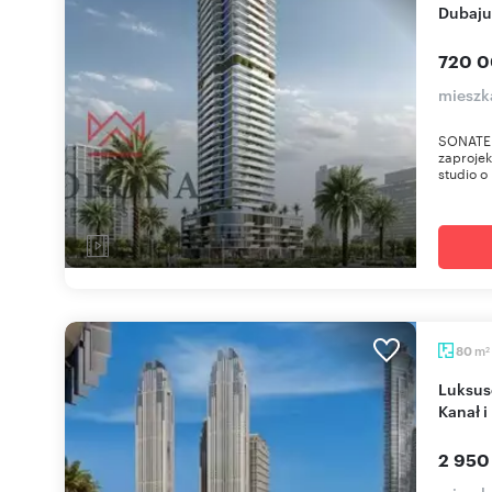
Dubaju
720 0
mieszk
SONATE
zaprojek
studio o
m
80
2
Luksusowy apartament 80 m² w Dubaju (widok na
Kanał i
2 950