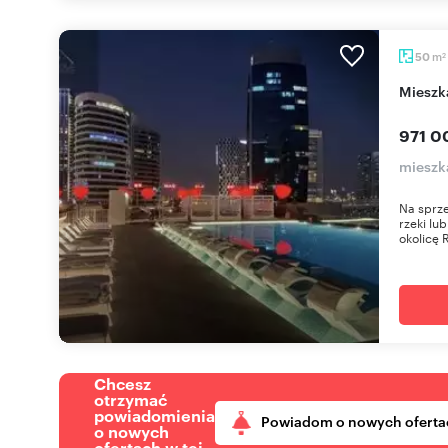
m
50
2
Miesz
971 0
mieszk
Na sprze
rzeki lu
okolicę 
Chcesz
otrzymać
powiadomienia
Powiadom o nowych oferta
o nowych
ofertach w tej