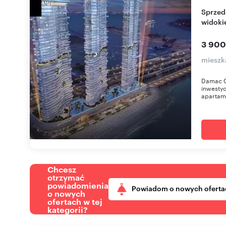
Sprzedam luksusowe apartamenty w Dubaju z
widoki
3 900
mieszk
Damac C
inwestyc
apartamen
Chcesz
otrzymać
powiadomienia
Powiadom o nowych oferta
o nowych
ofertach w tej
kategorii?