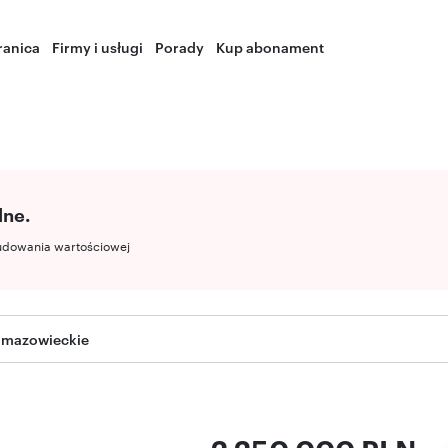
ranica
Firmy i usługi
Porady
Kup abonament
lne.
udowania wartościowej
 mazowieckie