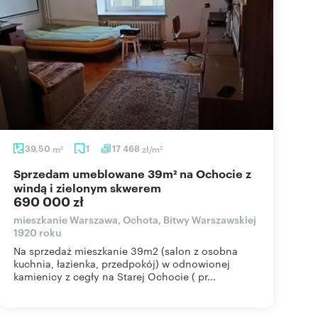
39,50
m
1
17 468
zł/m
2
2
Sprzedam umeblowane 39m² na Ochocie z
windą i zielonym skwerem
690 000 zł
mieszkanie Warszawa, Ochota, Bitwy Warszawskiej
1920 roku
Na sprzedaż mieszkanie 39m2 (salon z osobna
kuchnia, łazienka, przedpokój) w odnowionej
kamienicy z cegły na Starej Ochocie ( pr...