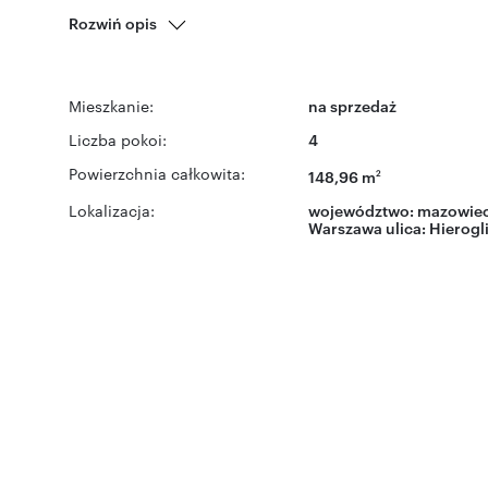
Rozwiń opis
Mieszkanie:
na sprzedaż
Liczba pokoi:
4
Powierzchnia całkowita:
148,96 m
2
Lokalizacja:
województwo:
mazowiec
Warszawa
ulica:
Hierogli