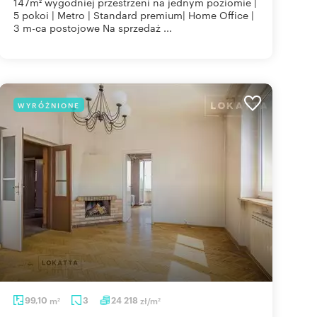
147m² wygodniej przestrzeni na jednym poziomie |
5 pokoi | Metro | Standard premium| Home Office |
3 m-ca postojowe Na sprzedaż ...
WYRÓŻNIONE
99,10
m
3
24 218
zł/m
2
2