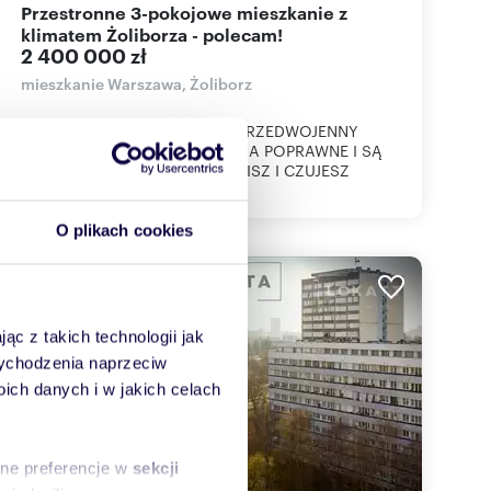
Przestronne 3-pokojowe mieszkanie z
klimatem Żoliborza - polecam!
2 400 000 zł
mieszkanie Warszawa, Żoliborz
99,1 M2, 3 POKOJE, BALKON, PRZEDWOJENNY
KLIMAT, ZIELEŃ. SĄ MIESZKANIA POPRAWNE I SĄ
TAKIE, DO KTÓRYCH WCHODZISZ I CZUJESZ
PRZEST...
O plikach cookies
WYRÓŻNIONE
ąc z takich technologii jak
 wychodzenia naprzeciw
ch danych i w jakich celach
sne preferencje w
sekcji