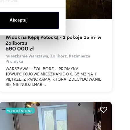
j chwili.
ołecznościowe i analizować
Akceptuj
artnerom społecznościowym,
34,50
m
2
17 101
zł/m
2
2
anymi od Ciebie lub
Widok na Kępę Potocką - 2 pokoje 35 m² w
Żoliborzu
590 000 zł
mieszkanie Warszawa, Żoliborz, Kazimierza
Promyka
WARSZAWA – ŻOLIBORZ – PROMYKA
1DWUPOKOJOWE MIESZKANIE OK. 35 M2 NA 11
PIĘTRZE, Z PANORAMĄ, KTÓRA, ZDECYDOWANIE
SIĘ NIE NUDZI.NAR...
WYRÓŻNIONE