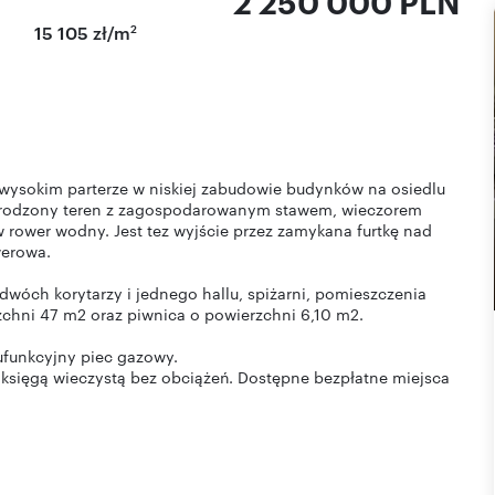
2 250 000 PLN
2
15 105 zł/m
 wysokim parterze w niskiej zabudowie budynków na osiedlu
ogrodzony teren z zagospodarowanym stawem, wieczorem
rower wodny. Jest tez wyjście przez zamykana furtkę nad
werowa.
 dwóch korytarzy i jednego hallu, spiżarni, pomieszczenia
zchni 47 m2 oraz piwnica o powierzchni 6,10 m2.
ufunkcyjny piec gazowy.
 księgą wieczystą bez obciążeń. Dostępne bezpłatne miejsca