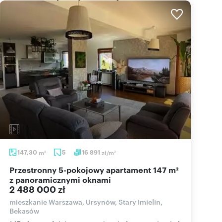
147,30
m
5
16 891
zł/m
2
2
Przestronny 5-pokojowy apartament 147 m²
z panoramicznymi oknami
2 488 000 zł
mieszkanie Warszawa, Ursynów, Stary Imielin,
Bekasów