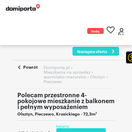
Dodaj
ogłoszenie
Następna oferta
Powrót
›
Domiporta.pl
›
Mieszkania na sprzedaż
›
›
warmińsko-mazurskie
Olsztyn
Pieczewo
Polecam przestronne 4-
pokojowe mieszkanie z balkonem
i pełnym wyposażeniem
Olsztyn
,
Pieczewo
,
Krasickiego
- 72,3m
2
Reklama