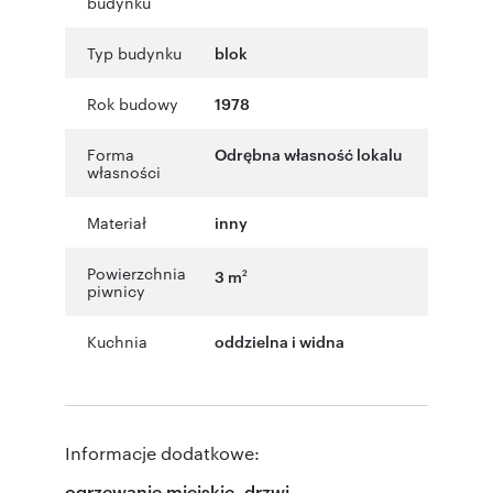
budynku
Typ budynku
blok
Rok budowy
1978
Forma
Odrębna własność lokalu
własności
Materiał
inny
Powierzchnia
3 m
2
piwnicy
Kuchnia
oddzielna i widna
Informacje dodatkowe:
ogrzewanie miejskie, drzwi