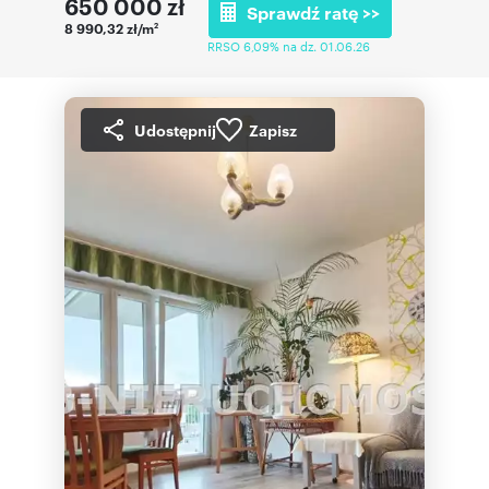
650 000
zł
Sprawdź ratę >>
8 990,32 zł/m
2
RRSO 6,09% na dz. 01.06.26
Udostępnij
Zapisz