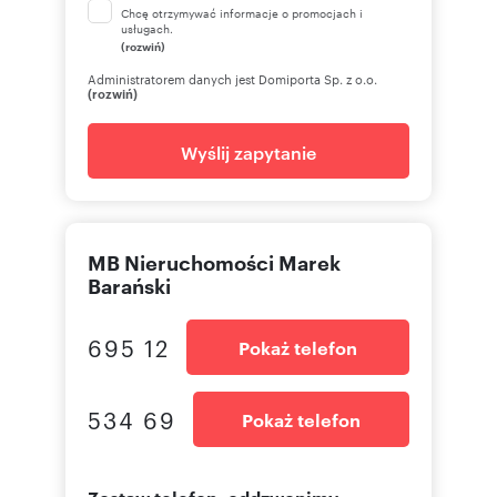
Chcę otrzymywać informacje o promocjach i
usługach.
(rozwiń)
Administratorem danych jest Domiporta Sp. z o.o.
(rozwiń)
Wyślij zapytanie
MB Nieruchomości Marek
Barański
695 12
Pokaż telefon
534 69
Pokaż telefon
Zostaw telefon, oddzwonimy