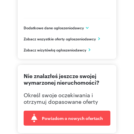
Dodatkowe dane ogłoszeniodawcy
ul. Stefana Żeromskiego 42/1
Zobacz wszystkie oferty ogłoszeniodawcy
Olsztyn
warmińsko-mazurskie
PL
Zobacz wizytówkę ogłoszeniodawcy
695 12
Pokaż telefon
Nie znalazłeś jeszcze swojej
534 69
Pokaż telefon
wymarzonej nieruchomości?
Określ swoje oczekiwania i
otrzymuj dopasowane oferty
Powiadom o nowych ofertach