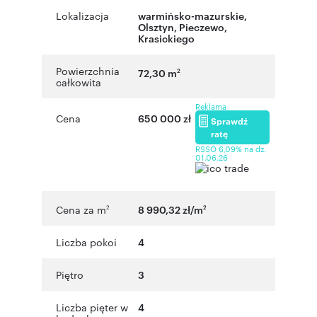
Lokalizacja
warmińsko-mazurskie
,
Olsztyn
,
Pieczewo
,
Krasickiego
Powierzchnia
72,30 m
2
całkowita
Reklama
Cena
650 000 zł
Sprawdź
ratę
RSSO 6,09% na dz.
01.06.26
Cena za m
8 990,32 zł/m
2
2
Liczba pokoi
4
Piętro
3
Liczba pięter w
4