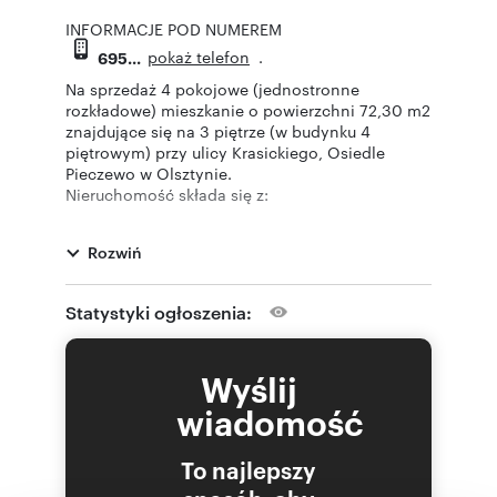
INFORMACJE POD NUMEREM
pokaż telefon
.
695
Na sprzedaż 4 pokojowe (jednostronne
rozkładowe) mieszkanie o powierzchni 72,30 m2
znajdujące się na 3 piętrze (w budynku 4
piętrowym) przy ulicy Krasickiego, Osiedle
Pieczewo w Olsztynie.
Nieruchomość składa się z:
- Salonu
- oddzielnej Kuchni
Rozwiń
- Trzech Pokoi
- Łazienki
- WC
Statystyki ogłoszenia:
- Przedpokoju
- Balkonu
- Piwnicy
Wyślij
Na podłogach panele podłogowe, terakota, na
ścianach gładzie gipsowe i glazura. Okna 2
wiadomość
szybowe PCV, ogrzewanie i ciepła woda z sieci
miejskiej, instalacje elektryczne miedziane.
To najlepszy
Czynsz administracyjny 800 zł.
Mieszkanie ciepłe, słoneczne, przestronne, w