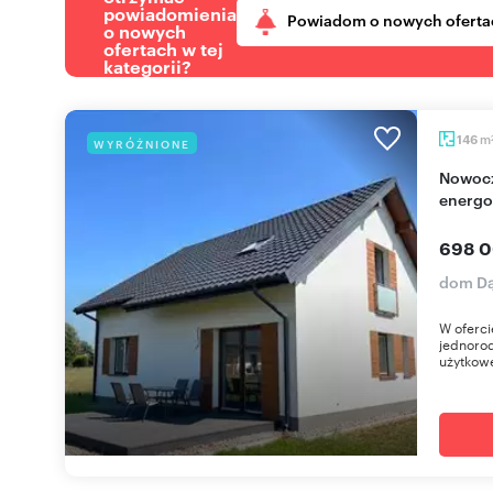
powiadomienia
Powiadom o nowych oferta
o nowych
ofertach w tej
kategorii?
m
146
WYRÓŻNIONE
Nowoczesny dom 146 m² z tarasem,
energo
698 0
dom D
W oferci
jednorod
użytkowe