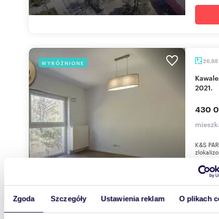
26,88
WYRÓŻNIONE
Kawalerka z widokiem na las, nowoczesne osiedle
2021.
430 0
mieszk
K&S PAR
zlokaliz
warszaws
Zgoda
Szczegóły
Ustawienia reklam
O plikach c