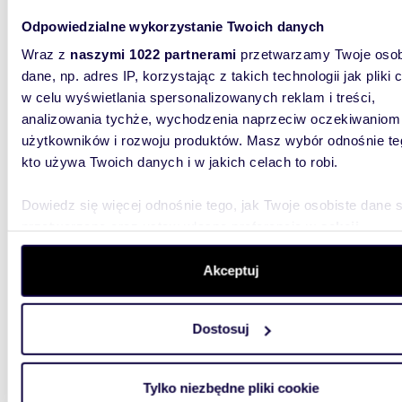
Odpowiedzialne wykorzystanie Twoich danych
2938
WYRÓŻNIONE
Wraz z
naszymi 1022 partnerami
przetwarzamy Twoje osob
Działka 2938 m² z budynkiem do remontu w
dane, np. adres IP, korzystając z takich technologii jak pliki 
Błoniu
w celu wyświetlania spersonalizowanych reklam i treści,
analizowania tychże, wychodzenia naprzeciw oczekiwaniom
799 0
użytkowników i rozwoju produktów. Masz wybór odnośnie te
działka
kto używa Twoich danych i w jakich celach to robi.
K&&S PA
powierzc
Dowiedz się więcej odnośnie tego, jak Twoje osobiste dane 
dużą moż
przetwarzane oraz ustaw własne preferencje w
sekcji
szczegółów
. W Deklaracji plików cookie możesz zmienić lu
wycofać swoją zgodę w dowolnej chwili.
Akceptuj
Wykorzystujemy pliki cookie do spersonalizowania treści i r
Dostosuj
aby oferować funkcje społecznościowe i analizować ruch w 
witrynie. Informacje o tym, jak korzystasz z naszej witryny,
5331
WYRÓŻNIONE
udostępniamy partnerom społecznościowym, reklamowym i
Tylko niezbędne pliki cookie
Działka 5331 m² z domem, media, MPZP -
analitycznym. Partnerzy mogą połączyć te informacje z inn