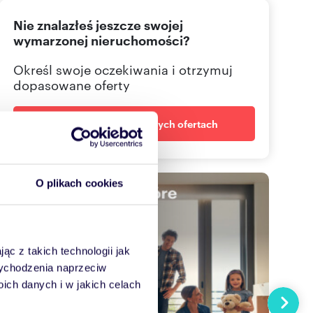
Nie znalazłeś jeszcze swojej
506029
Pokaż telefon
wymarzonej nieruchomości?
Określ swoje oczekiwania i otrzymuj
dopasowane oferty
Powiadom o nowych ofertach
O plikach cookies
ąc z takich technologii jak
 wychodzenia naprzeciw
ch danych i w jakich celach
Następn