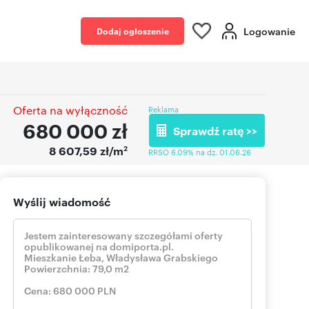
Logowanie
Dodaj ogłoszenie
Oferta na wyłączność
Reklama
680 000
zł
Sprawdź ratę >>
2
8 607,59 zł/m
RRSO 6,09% na dz. 01.06.26
Wyślij wiadomość