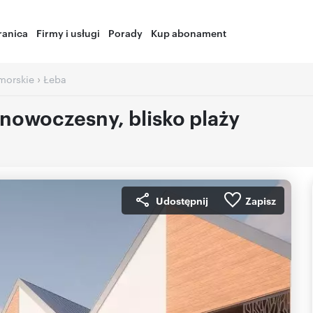
ranica
Firmy i usługi
Porady
Kup abonament
›
morskie
Łeba
 nowoczesny, blisko plaży
Udostępnij
Zapisz