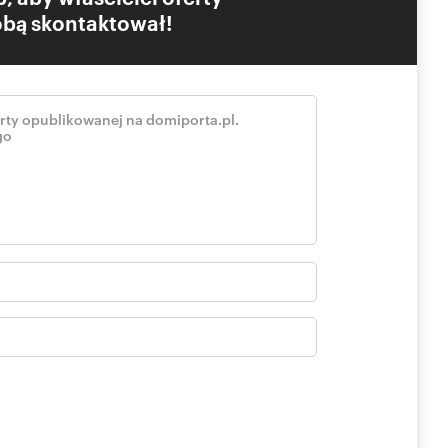
Tobą skontaktował!
eruchomości doskonale doświetlone, wyposażone w tarasy
m powietrzu. Na całej powierzchni podłogi zastosowano
ALU-PEX). Okna plastikowe 5-komorowe. Ogrzewanie
 jest doskonale przygotowany teren inwestycji, liczne
rodzenie nadają temu miejscu elegancji i prestiżu.
rza.