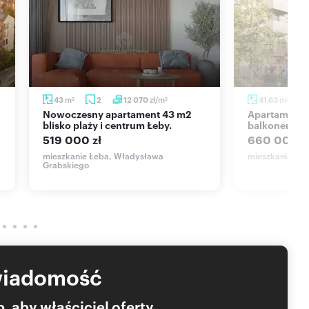
ana jest ulica Łąkowa – zyska kanalizację deszczową,
tencyjny.
m2
, z poddaszem użytkowym znajdują się na pierwszym
dynków pokryte dachówką.
m
zł/m
m
43
2
12 070
41,63
2
2
2
sce postojowe
na terenie obiektu.
Nowoczesny apartament 43 m2
Apartament 2-pokojowy z
blisko plaży i centrum Łeby.
balkonem, po
519 000 zł
660 000 z
mieszkanie Łeba, Władysława
mieszkanie Łeb
Grabskiego
wiadomość
, aby właściciel oferty