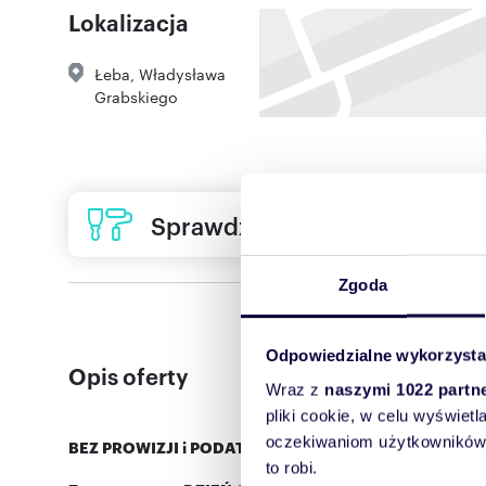
Lokalizacja
Łeba
,
Władysława
Grabskiego
Sprawdź ofertę usług remon
Zgoda
Odpowiedzialne wykorzysta
Opis oferty
Wraz z
naszymi 1022 partn
pliki cookie, w celu wyświet
oczekiwaniom użytkowników i
BEZ PROWIZJI i PODATKU PCC
to robi.