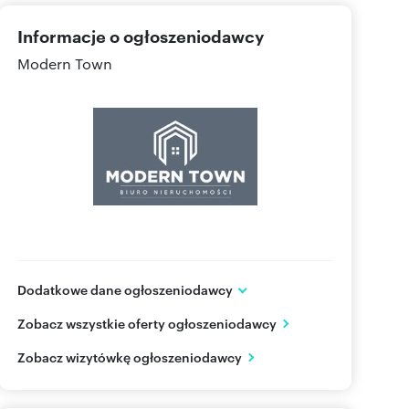
Informacje o ogłoszeniodawcy
Modern Town
Dodatkowe dane ogłoszeniodawcy
Krucza 51/68
Zobacz wszystkie oferty ogłoszeniodawcy
Warszawa
mazowieckie
PL
Zobacz wizytówkę ogłoszeniodawcy
514805
Pokaż telefon