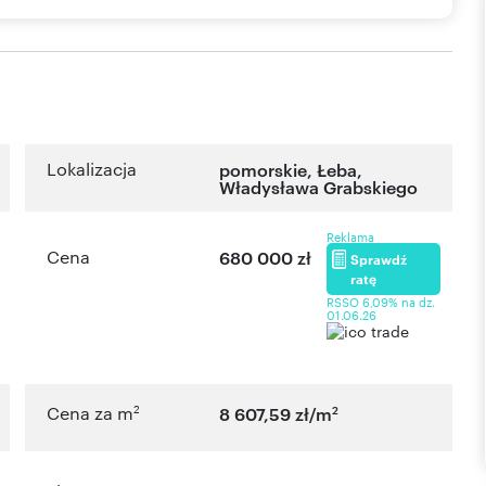
Lokalizacja
pomorskie
,
Łeba
,
Władysława Grabskiego
Reklama
Cena
680 000 zł
Sprawdź
ratę
RSSO 6,09% na dz.
01.06.26
2
2
Cena za m
8 607,59 zł/m