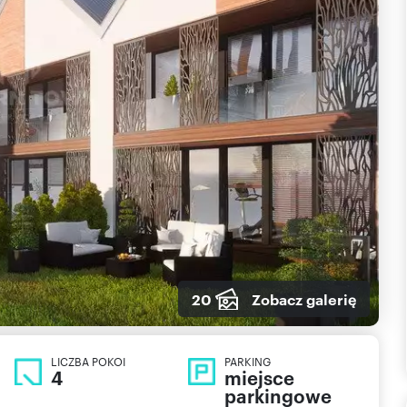
20
Zobacz galerię
LICZBA POKOI
PARKING
4
miejsce
parkingowe