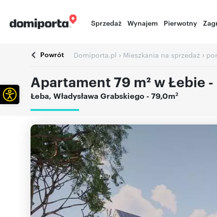
Sprzedaż
Wynajem
Pierwotny
Zag
Powrót
›
›
Domiporta.pl
Mieszkania na sprzedaż
po
Apartament 79 m² w Łebie -
Otwórz pasek narzędzi
2
Łeba
,
Władysława Grabskiego
- 79,0m