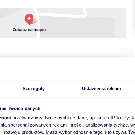
towych
Szczegóły
Ustawienia reklam
nie Twoich danych
erami
przetwarzamy Twoje osobiste dane, np. adres IP, korzystaj
lania spersonalizowanych reklam i treści, analizowania tychże,
iem Osiedle Sady, Kielc
 rozwoju produktów. Masz wybór odnośnie tego, kto używa Twoi
 powierzchni 58,9 m², położone na 9. piętrze zadbanego