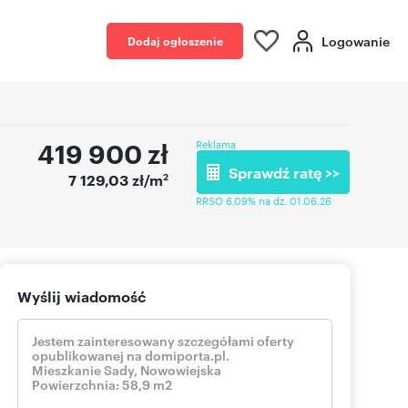
Logowanie
Dodaj ogłoszenie
419 900
zł
Reklama
Sprawdź ratę >>
2
7 129,03 zł/m
RRSO 6,09% na dz. 01.06.26
Wyślij wiadomość