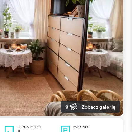
9
Zobacz galerię
LICZBA POKOI
PARKING