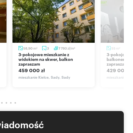
ję on-line nieruchomości? Skontaktuj się z naszym Agentem i
staranność do rzetelnego prezentowania informacji o
ystkich danych przekazanych od osób trzecich. Niniejsza
 Cywilnego i ma charakter wyłącznie informacyjny.
m
zł/m
m
58,90
3
7 793
55
3
2
2
2
3-pokojowe mieszkanie z
3-pokojowe mieszkanie z
widokiem na skwer, balkon
balkonem w 
zapraszam
zapraszam
459 000 zł
429 000 zł
mieszkanie Kielce, Sady, Sady
mieszkanie Kie
wiadomość