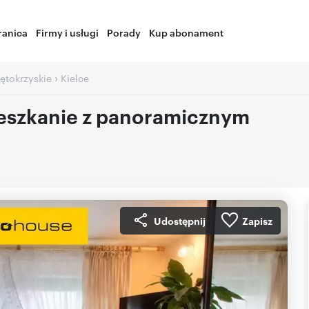
ranica
Firmy i usługi
Porady
Kup abonament
›
ętokrzyskie
Kielce
eszkanie z panoramicznym
Udostępnij
Zapisz