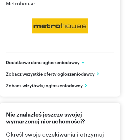
Metrohouse
Dodatkowe dane ogłoszeniodawcy
ul. Wołoska 22
Zobacz wszystkie oferty ogłoszeniodawcy
Warszawa
mazowieckie
PL
Zobacz wizytówkę ogłoszeniodawcy
22 626
Pokaż telefon
Nie znalazłeś jeszcze swojej
wymarzonej nieruchomości?
Określ swoje oczekiwania i otrzymuj