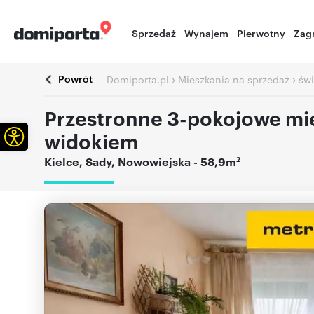
Sprzedaż
Wynajem
Pierwotny
Zag
Powrót
›
›
Domiporta.pl
Mieszkania na sprzedaż
świ
Przestronne 3-pokojowe mi
Otwórz pasek narzędzi
widokiem
2
Kielce
,
Sady
,
Nowowiejska
- 58,9m