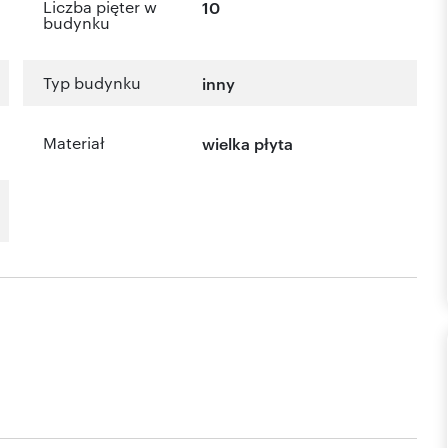
Liczba pięter w
10
budynku
Typ budynku
inny
Materiał
wielka płyta