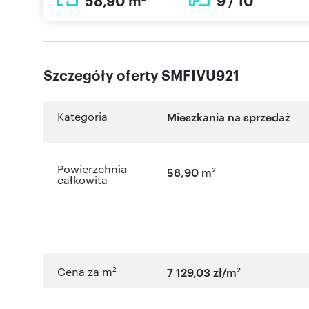
58,90 m
9 / 10
Szczegóły oferty SMFIVU921
Kategoria
Mieszkania na sprzedaż
Powierzchnia
2
58,90 m
całkowita
2
2
Cena za m
7 129,03 zł/m