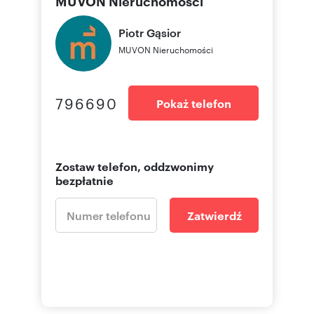
MUVON Nieruchomości
Piotr
Gąsior
MUVON Nieruchomości
796690
Pokaż telefon
Zostaw telefon, oddzwonimy
bezpłatnie
Zatwierdź