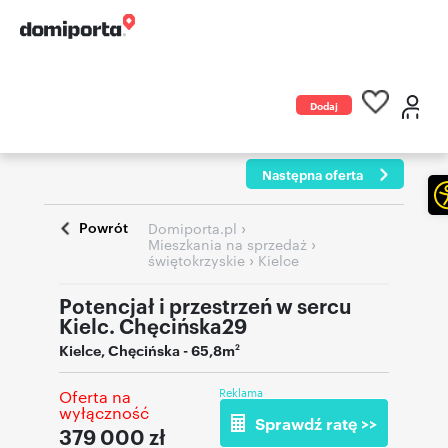
Dodaj
ogłoszenie
Następna oferta
Powrót
›
Domiporta.pl
›
Mieszkania na sprzedaż
›
świętokrzyskie
Kielce
Potencjał i przestrzeń w sercu
Kielc. Chęcińska29
Kielce
,
Chęcińska
- 65,8m
2
Reklama
Oferta na
wyłączność
Sprawdź ratę >>
379 000
zł