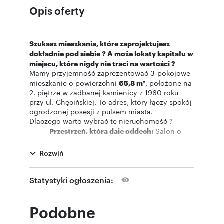
Opis oferty
Szukasz mieszkania, które zaprojektujesz
dokładnie pod siebie ? A może lokaty kapitału w
miejscu, które nigdy nie traci na wartości ?
Mamy przyjemność zaprezentować 3-pokojowe
mieszkanie o powierzchni
65,8 m²
, położone na
2. piętrze w zadbanej kamienicy z 1960 roku
przy ul. Chęcińskiej. To adres, który łączy spokój
ogrodzonej posesji z pulsem miasta.
Dlaczego warto wybrać tę nieruchomość ?
Przestrzeń, która daje oddech:
Salon o
powierzchni aż
21 m²
to idealne miejsce
na rodzinną strefę relaksu.
Rozwiń
Unikalny układ:
Kuchnia połączona z
przedpokojem (
17 m²
) tworzy nowoczesny,
Statystyki ogłoszenia:
otwarty hol, który zaskoczy Twoich gości.
Światło przez cały dzień:
Dwustronna
ekspozycja (
Wschód-Zachód
) gwarantuje
Podobne
doskonałe doświetlenie – rano kawa w
słońcu, po południu relaks w salonie.