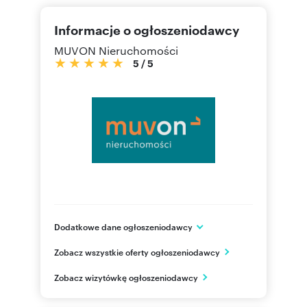
Informacje o ogłoszeniodawcy
MUVON Nieruchomości
5
/
5
Dodatkowe dane ogłoszeniodawcy
ul. Nawrot 85A, lok. 2
Zobacz wszystkie oferty ogłoszeniodawcy
Łódź
łódzkie
PL
Zobacz wizytówkę ogłoszeniodawcy
42 307
Pokaż telefon