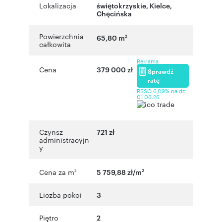
Lokalizacja
świętokrzyskie
,
Kielce
,
Chęcińska
Powierzchnia
65,80 m
2
całkowita
Reklama
Cena
379 000 zł
Sprawdź
ratę
RSSO 6,09% na dz.
01.06.26
Czynsz
721 zł
administracyjn
y
Cena za m
5 759,88 zł/m
2
2
Liczba pokoi
3
Piętro
2