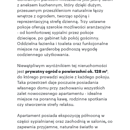
z aneksem kuchennym, który dzięki dużym,
przesuwnym przeszkleniom naturalnie łączy
wnętrze z ogrodem, tworząc spójną i
reprezentacyjną strefę dzienną. Trzy ustawne
pokoje oferują szerokie możliwości aranżacyjne
- od komfortowej sypialni przez pokoje
dziecięce, po gabinet lub pokój gościnny.
Oddzielna łazienka i toaleta oraz funkcjonalne
miejsce na garderobę podnoszą wygodę
codziennego użytkowania.
Niewątpliwym wyróżnikiem tej nieruchomości
jest
prywatny ogród o powierzchni ok. 128 m²
,
do którego prowadzi wyjście z każdego pokoju.
Taka przestrzeń daje poczucie posiadania
własnego domu przy zachowaniu wszystkich
zalet nowoczesnego apartamentu - idealne
miejsce na poranną kawę, rodzinne spotkania
czy stworzenie strefy relaksu.
Apartament posiada ekspozycję północną w
części sypialnianej oraz zachodnią w salonie
,
co
zapewnia przyjemne, naturalne światło w