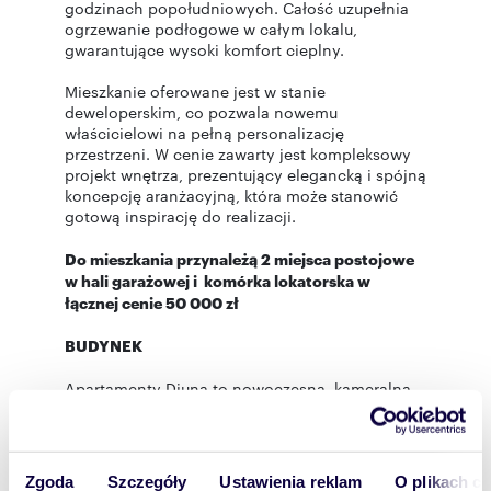
godzinach popołudniowych. Całość uzupełnia
ogrzewanie podłogowe w całym lokalu,
gwarantujące wysoki komfort cieplny.
Mieszkanie oferowane jest w stanie
deweloperskim, co pozwala nowemu
właścicielowi na pełną personalizację
przestrzeni. W cenie zawarty jest kompleksowy
projekt wnętrza, prezentujący elegancką i spójną
koncepcję aranżacyjną, która może stanowić
gotową inspirację do realizacji.
Do mieszkania przynależą 2 miejsca postojowe
w hali garażowej i komórka lokatorska w
łącznej cenie 50 000 zł
BUDYNEK
Apartamenty Diuna to nowoczesna, kameralna
inwestycja z 2025 roku, zaprojektowana z myślą
o komforcie i prywatności mieszkańców. Wysoki
standard części wspólnych, garaż podziemny
oraz spójna, elegancka architektura wpisują się
Zgoda
Szczegóły
Ustawienia reklam
O plikach c