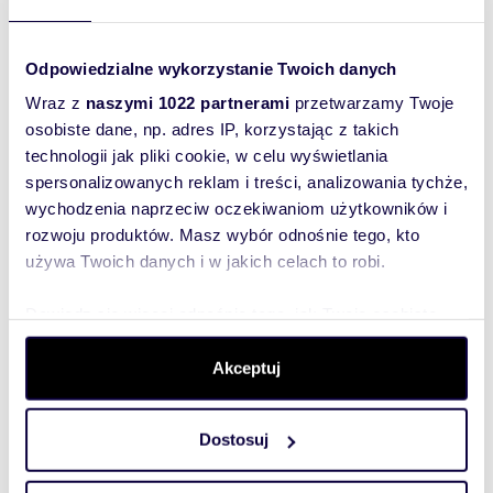
w charakter współczesnych inwestycji premium.
Jeśli szukasz dużej przestrzeni do życia w
rozwijającej się dzielnicy blisko morza, zadzwoń,
Odpowiedzialne wykorzystanie Twoich danych
umów się na prezentację i poznaj wszystkie
Wraz z
naszymi 1022 partnerami
przetwarzamy Twoje
atuty tej oferty na żywo.
osobiste dane, np. adres IP, korzystając z takich
technologii jak pliki cookie, w celu wyświetlania
spersonalizowanych reklam i treści, analizowania tychże,
Chcesz poznać więcej szczegółów tej oferty? A
wychodzenia naprzeciw oczekiwaniom użytkowników i
może chcesz negocjować cenę?
rozwoju produktów. Masz wybór odnośnie tego, kto
Skontaktuj się z nami.
używa Twoich danych i w jakich celach to robi.
Dowiedz się więcej odnośnie tego, jak Twoje osobiste
Rozwiń opis
dane są przetwarzane oraz ustaw własne preferencje w
sekcji szczegółów
. W Deklaracji plików cookie możesz
Akceptuj
Mieszkanie:
na sprzedaż
zmienić lub wycofać swoją zgodę w dowolnej chwili.
Liczba
4
pokoi:
Dostosuj
Wykorzystujemy pliki cookie do spersonalizowania treści
Powierzchni
73,78 m
2
a całkowita:
i reklam, aby oferować funkcje społecznościowe i