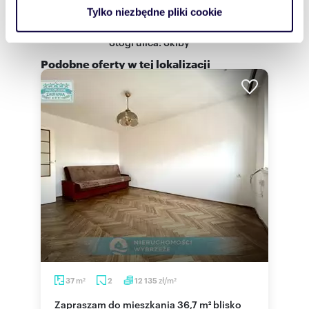
analizować ruch w naszej witrynie. Informacje o tym, jak
Lokalizacja:
województwo:
pomorskie
powiat:
Tylko niezbędne pliki cookie
Gdańsk
gmina:
Gdańsk
korzystasz z naszej witryny, udostępniamy partnerom
miejscowość:
Gdańsk
dzielnica:
społecznościowym, reklamowym i analitycznym.
Stogi
ulica:
Skiby
Partnerzy mogą połączyć te informacje z innymi danymi
Podobne oferty w tej lokalizacji
otrzymanymi od Ciebie lub uzyskanymi podczas
korzystania z ich usług.
m
zł/m
37
2
12 135
2
2
Zapraszam do mieszkania 36,7 m² blisko