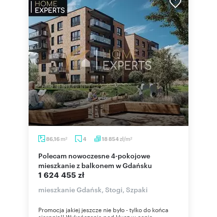
m
zł/m
86,16
4
18 854
2
2
Polecam nowoczesne 4-pokojowe
mieszkanie z balkonem w Gdańsku
1 624 455 zł
mieszkanie Gdańsk, Stogi, Szpaki
Promocja jakiej jeszcze nie było - tylko do końca
sierpnia!! Wykończenie pod klucz w cenie