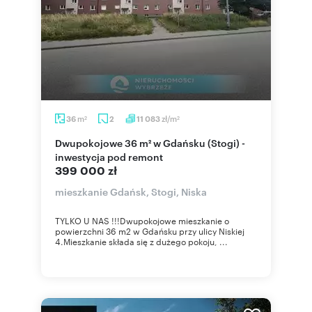
m
zł/m
36
2
11 083
2
2
Dwupokojowe 36 m² w Gdańsku (Stogi) -
inwestycja pod remont
399 000 zł
mieszkanie Gdańsk, Stogi, Niska
TYLKO U NAS !!!Dwupokojowe mieszkanie o
powierzchni 36 m2 w Gdańsku przy ulicy Niskiej
4.Mieszkanie składa się z dużego pokoju, ...