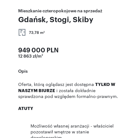
Mieszkanie czteropokojowe na sprzedaż
Gdańsk, Stogi, Skiby
73,78 m
2
949 000 PLN
12 863 zł/m
2
Opis
Oferta, którą oglądasz jest dostępna
TYLKO W
NASZYM BIURZE
i została dokładnie
sprawdzona pod względem formalno-prawnym.
ATUTY
Możliwość własnej aranżacji - właściciel
pozostawił wnętrze w stanie
deweloperskim