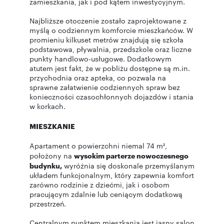
zamieszkania, jak i pod kątem inwestycyjnym.
Najbliższe otoczenie zostało zaprojektowane z
myślą o codziennym komforcie mieszkańców. W
promieniu kilkuset metrów znajdują się szkoła
podstawowa, pływalnia, przedszkole oraz liczne
punkty handlowo-usługowe. Dodatkowym
atutem jest fakt, że w pobliżu dostępne są m.in.
przychodnia oraz apteka, co pozwala na
sprawne załatwienie codziennych spraw bez
konieczności czasochłonnych dojazdów i stania
w korkach.
MIESZKANIE
Apartament o powierzchni niemal 74 m²,
położony na
wysokim parterze nowoczesnego
budynku,
wyróżnia się doskonale przemyślanym
układem funkcjonalnym, który zapewnia komfort
zarówno rodzinie z dziećmi, jak i osobom
pracującym zdalnie lub ceniącym dodatkową
przestrzeń.
Centralnym punktem mieszkania jest jasny salon