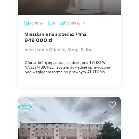
m
zł/m
73,78
4
12 863
2
2
mieszkanie na sprzedaż 74m2
949 000 zł
mieszkanie Gdańsk, Stogi, Skiby
Oferta, którą oglądasz jest dostępna TYLKO W
NASZYM BIURZE i została dokładnie sprawdzona
pod względem formalno-prawnym.ATUTY Mo...