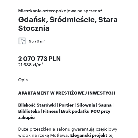
Mieszkanie czteropokojowe na sprzedaż
Gdańsk, Śródmieście, Stara
Stocznia
95,70 m
2
2 070 773 PLN
21 638 zł/m
2
Opis
APARTAMENT W PRESTIŻOWEJ INWESTYCJI
Bliskość Starówki | Portier | Siłownia | Sauna |
Biblioteka | Fitness | Brak podatku PCC przy
zakupie
Duże przeszklenia salonu gwarantują częściowy
widok na rzekę Motława.
Elegancki projekt
tej