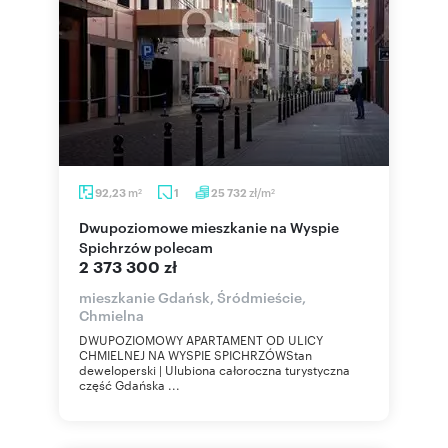
m
zł/m
92,23
1
25 732
2
2
Dwupoziomowe mieszkanie na Wyspie
Spichrzów polecam
2 373 300 zł
mieszkanie Gdańsk, Śródmieście,
Chmielna
DWUPOZIOMOWY APARTAMENT OD ULICY
CHMIELNEJ NA WYSPIE SPICHRZÓWStan
deweloperski | Ulubiona całoroczna turystyczna
część Gdańska ...