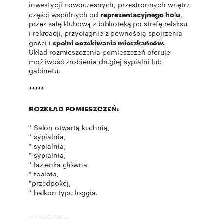
inwestycji nowoczesnych, przestronnych wnętrz
części wspólnych od
reprezentacyjnego holu
,
przez salę klubową z biblioteką po strefę relaksu
i rekreacji, przyciągnie z pewnością spojrzenia
gości i
spełni oczekiwania mieszkańców.
Układ rozmieszczenia pomieszczeń oferuje
możliwość zrobienia drugiej sypialni lub
gabinetu.
*****
ROZKŁAD POMIESZCZEŃ:
* Salon otwartą kuchnią,
* sypialnia,
* sypialnia,
* sypialnia,
* łazienka główna,
* toaleta,
*przedpokój,
* balkon typu loggia.