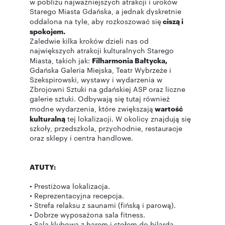
w pobliżu najważniejszych atrakcji i uroków
Starego Miasta Gdańska, a jednak dyskretnie
oddalona na tyle, aby rozkoszować się
ciszą i
spokojem.
Zaledwie kilka kroków dzieli nas od
największych atrakcji kulturalnych Starego
Miasta, takich jak:
Filharmonia Bałtycka,
Gdańska Galeria Miejska, Teatr Wybrzeże i
Szekspirowski, wystawy i wydarzenia w
Zbrojowni Sztuki na gdańskiej ASP oraz liczne
galerie sztuki. Odbywają się tutaj również
modne wydarzenia, które zwiększają
wartość
kulturalną
tej lokalizacji. W okolicy znajdują się
szkoły, przedszkola, przychodnie, restauracje
oraz sklepy i centra handlowe.
ATUTY:
• Prestiżowa lokalizacja.
• Reprezentacyjna recepcja.
• Strefa relaksu z saunami (fińską i parową).
• Dobrze wyposażona sala fitness.
• Sala klubowa z barem i stołem do bilarda.