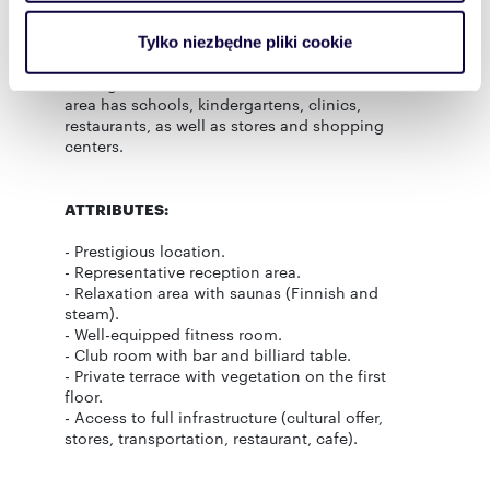
Wybrzeze and Shakespeare Theater, exhibitions
i reklam, aby oferować funkcje społecznościowe i
and events at the Art Armory at the Gdansk
analizować ruch w naszej witrynie. Informacje o tym, jak
Academy of Fine Arts, and numerous art
Tylko niezbędne pliki cookie
korzystasz z naszej witryny, udostępniamy partnerom
galleries. Trendy events also take place here,
adding to the cultural value of the location. The
społecznościowym, reklamowym i analitycznym.
area has schools, kindergartens, clinics,
Partnerzy mogą połączyć te informacje z innymi danymi
restaurants, as well as stores and shopping
otrzymanymi od Ciebie lub uzyskanymi podczas
centers.
korzystania z ich usług.
ATTRIBUTES:
- Prestigious location.
- Representative reception area.
- Relaxation area with saunas (Finnish and
steam).
- Well-equipped fitness room.
- Club room with bar and billiard table.
- Private terrace with vegetation on the first
floor.
- Access to full infrastructure (cultural offer,
stores, transportation, restaurant, cafe).