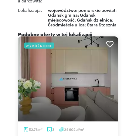
a całkowita:
Lokalizacja:
województwo:
pomorskie
powiat:
Gdańsk
gmina:
Gdańsk
miejscowość:
Gdańsk
dzielnica:
Śródmieście
ulica:
Stara Stocznia
Podobne oferty w tej lokalizacji
WYRÓŻNIONE
m
zł/m
52,76
3
24 602
2
2