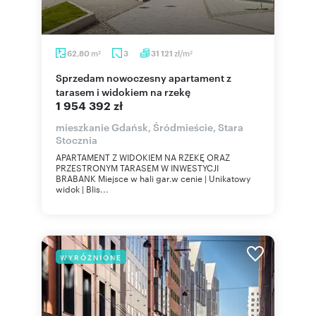
m
zł/m
62,80
3
31 121
2
2
Sprzedam nowoczesny apartament z
tarasem i widokiem na rzekę
1 954 392 zł
mieszkanie Gdańsk, Śródmieście, Stara
Stocznia
APARTAMENT Z WIDOKIEM NA RZEKĘ ORAZ
PRZESTRONYM TARASEM W INWESTYCJI
BRABANK Miejsce w hali gar.w cenie | Unikatowy
widok | Blis...
WYRÓŻNIONE