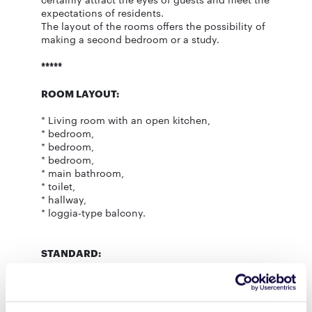
expectations of residents.
The layout of the rooms offers the possibility of
making a second bedroom or a study.
*****
ROOM LAYOUT:
* Living room with an open kitchen,
* bedroom,
* bedroom,
* bedroom,
* main bathroom,
* toilet,
* hallway,
* loggia-type balcony.
STANDARD:
The apartment is in developer condition so that
it can be completely customized. The standard
of the Brabank investment is an exceptional