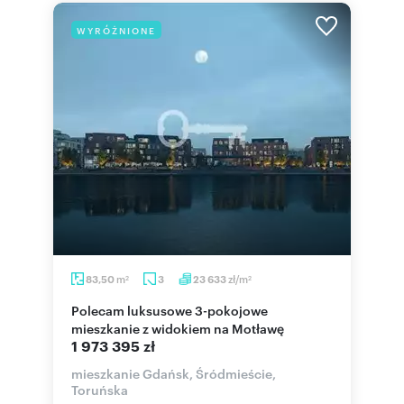
WYRÓŻNIONE
m
zł/m
83,50
3
23 633
2
2
Polecam luksusowe 3-pokojowe
mieszkanie z widokiem na Motławę
1 973 395 zł
mieszkanie Gdańsk, Śródmieście,
Toruńska