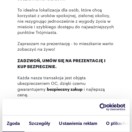
To idealna lokalizacja dla osób, które chcą
korzystać z uroków spokojnej, zielonej okolicy,
nie rezygnując jednocześnie z wygody życia w
mieście i szybkiego dostępu do najważniejszych
punktów Trójmiasta.
Zapraszam na prezentację - to mieszkanie warto
zobaczyć na żywo!
ZADZWOŃ, UMÓW SIĘ NA PREZENTACJĘ I
KUP BEZPIECZNIE.
Każda nasza transakcja jest objęta
ubezpieczeniem OC, dzięki czemu
gwarantujemy
bezpieczny zakup
i najlepszą
cenę.
Oddzwaniamy w ciągu kilku minut od złożenia
zapytania o mieszkanie!
Pomagamy w wyborze notariusza i uzyskaniu
Zgoda
Szczegóły
Ustawienia reklam
O plikach c
atrakcyjnej stawki taksy notarialnej.