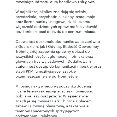
rozwiniętą infrastrukturą handlowo-usługową.
W najbliższej okolicy znajdują się szkoły,
przedszkola, przychodnie, sklepy, restauracje
oraz liczne punkty usługowe, dzięki czemu
większość codziennych spraw można załatwić
bez konieczności dojazdu do centrum miasta.
Osowa jest doskonale skomunikowana zarówno
z Gdańskiem, jak i Gdynią. Bliskość Obwodnicy
Trójmiejskiej zapewnia sprawny dojazd do
wszystkich części aglomeracji, lotniska oraz
głównych tras wyjazdowych. Dodatkowym
atutem jest dostęp do komunikacji miejskiej oraz
stacji PKM, umożliwiającej szybkie
przemieszczanie się po Trójmieście.
Miłośnicy aktywnego wypoczynku docenią
liczne tereny rekreacyjne, ścieżki rowerowe,
pobliskie lasy oraz jeziora. W sąsiedztwie
znajduje się również Park Chirona z placem
zabaw i siłownią plenerową, a także wiele
terenów spacerowych sprzyjających
codziennemu relaksowi.