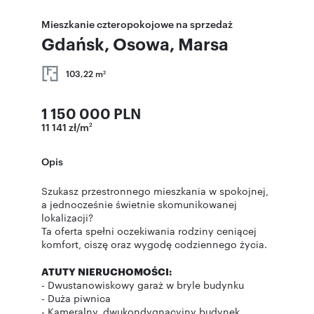
Mieszkanie czteropokojowe na sprzedaż
Gdańsk, Osowa, Marsa
103,22 m
2
1 150 000 PLN
11 141 zł/m
2
Opis
Szukasz przestronnego mieszkania w spokojnej,
a jednocześnie świetnie skomunikowanej
lokalizacji?
Ta oferta spełni oczekiwania rodziny ceniącej
komfort, ciszę oraz wygodę codziennego życia.
ATUTY NIERUCHOMOŚCI:
- Dwustanowiskowy garaż w bryle budynku
- Duża piwnica
- Kameralny, dwukondygnacyjny budynek