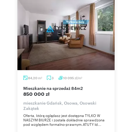
m
zł/m
84,20
3
10 095
2
2
mieszkanie na sprzedaż 84m2
850 000 zł
mieszkanie Gdańsk, Osowa, Osowski
Zakątek
Oferta, którą oglądasz jest dostępna TYLKO W
NASZYM BIURZE i została dokładnie sprawdzona
pod względem formalno-prawnym.ATUTY Id...