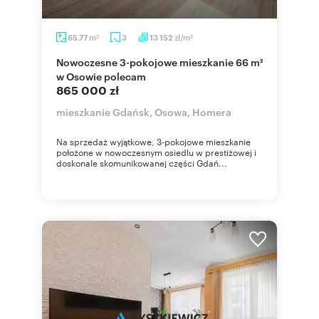
m
zł/m
65,77
3
13 152
2
2
Nowoczesne 3-pokojowe mieszkanie 66 m²
w Osowie polecam
865 000 zł
mieszkanie Gdańsk, Osowa, Homera
Na sprzedaż wyjątkowe, 3-pokojowe mieszkanie
położone w nowoczesnym osiedlu w prestiżowej i
doskonale skomunikowanej części Gdań...