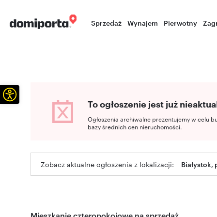
Sprzedaż
Wynajem
Pierwotny
Zag
Otwórz pasek narzędzi
To ogłoszenie jest już nieaktua
Ogłoszenia archiwalne prezentujemy w celu b
bazy średnich cen nieruchomości.
Zobacz aktualne ogłoszenia z lokalizacji:
Białystok,
Mieszkanie czteropokojowe na sprzedaż