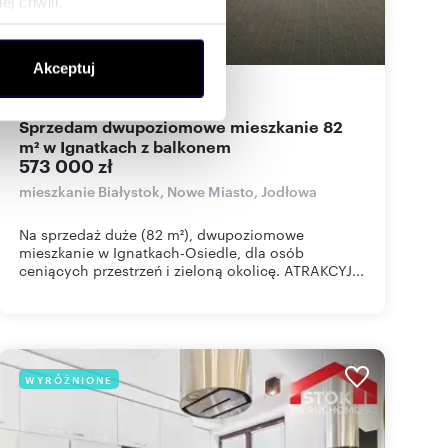
j chwili.
ołecznościowe i analizować
Akceptuj
artnerom społecznościowym,
81,88
m
3
6 998
zł/m
2
2
anymi od Ciebie lub
Sprzedam dwupoziomowe mieszkanie 82
m² w Ignatkach z balkonem
573 000 zł
mieszkanie Białystok, Nowe Miasto, Jodłowa
Na sprzedaż duże (82 m²), dwupoziomowe
mieszkanie w Ignatkach-Osiedle, dla osób
ceniących przestrzeń i zieloną okolicę. ATRAKCYJ...
WYRÓŻNIONE