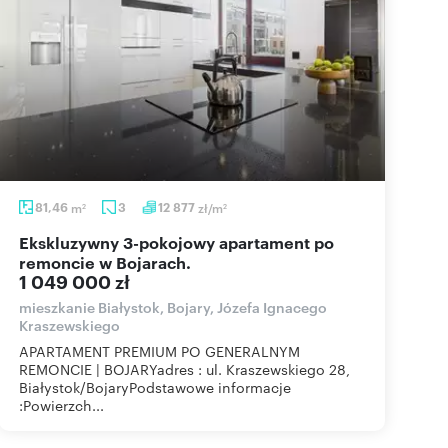
81,46
m
3
12 877
zł/m
2
2
Ekskluzywny 3-pokojowy apartament po
remoncie w Bojarach.
1 049 000 zł
mieszkanie Białystok, Bojary, Józefa Ignacego
Kraszewskiego
APARTAMENT PREMIUM PO GENERALNYM
REMONCIE | BOJARYadres : ul. Kraszewskiego 28,
Białystok/BojaryPodstawowe informacje
:Powierzch...