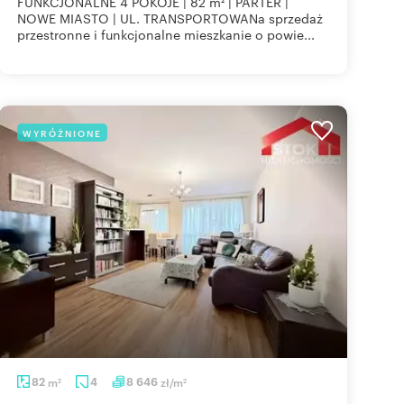
FUNKCJONALNE 4 POKOJE | 82 m² | PARTER |
NOWE MIASTO | UL. TRANSPORTOWANa sprzedaż
przestronne i funkcjonalne mieszkanie o powie...
WYRÓŻNIONE
82
m
4
8 646
zł/m
2
2