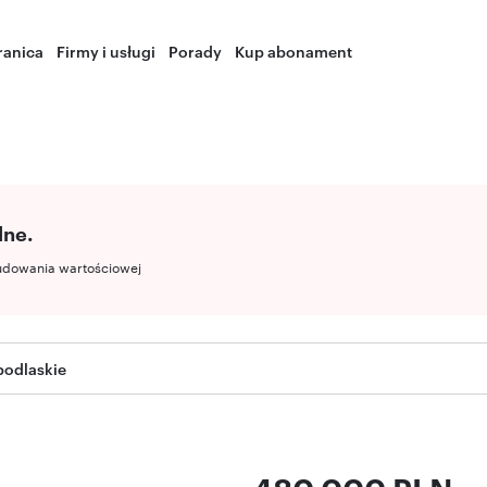
ranica
Firmy i usługi
Porady
Kup abonament
lne.
udowania wartościowej
 podlaskie