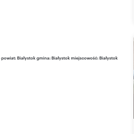
e
powiat:
Białystok
gmina:
Białystok
miejscowość:
Białystok