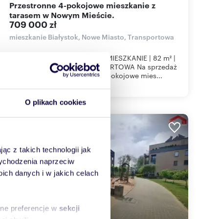
Przestronne 4-pokojowe mieszkanie z
tarasem w Nowym Mieście.
709 000 zł
mieszkanie Białystok, Nowe Miasto, Transportowa
PRZESTRONNE 4 POKOJOWE MIESZKANIE | 82 m² |
NOWE MIASTO | UL. TRANSPORTOWA Na sprzedaż
komfortowe i funkcjonalne 4-pokojowe mies...
O plikach cookies
WYRÓŻNIONE
ąc z takich technologii jak
 wychodzenia naprzeciw
ch danych i w jakich celach
sne preferencje w
sekcji