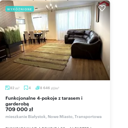
WYRÓŻNIONE
82
m
4
8 646
zł/m
2
2
Funkcjonalne 4-pokoje z tarasem i
garderobą
709 000 zł
mieszkanie Białystok, Nowe Miasto, Transportowa