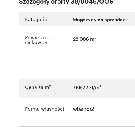
Szczegóły oferty 39/9046/OOS
Kategoria
Magazyny na sprzedaż
Powierzchnia
2
22 086 m
całkowita
2
2
Cena za m
769,72 zł/m
Forma własności
własność