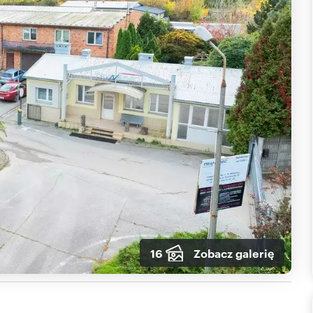
16
Zobacz galerię