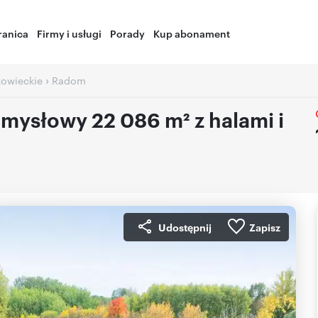
ranica
Firmy i usługi
Porady
Kup abonament
›
owieckie
Radom
emysłowy 22 086 m² z halami i
Udostępnij
Zapisz