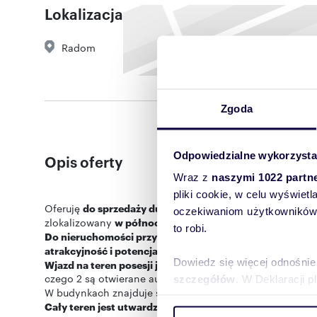
Lokalizacja
Radom
Zgoda
Odpowiedzialne wykorzysta
Opis oferty
Wraz z
naszymi 1022 partn
pliki cookie, w celu wyświet
Oferuję
do sprzedaży duży, częściowo zabudowany prze
oczekiwaniom użytkowników i
zlokalizowany
w północnej części miasta Radom
.
to robi.
Do nieruchomości przylega linia kolejowa
oraz
w niewiel
atrakcyjność i potencjalne możliwości wykorzystania te
Dowiedz się więcej odnośnie
Wjazd na teren posesji jest możliwy od ul. Kozienickiej 
czego 2 są otwierane automatycznie.
szczegółów
. W Deklaracji 
W budynkach znajduje się m.in.
7 hal warsztatowych po
Cały teren jest utwardzony do użytku parkingowego, og
Wykorzystujemy pliki cookie 