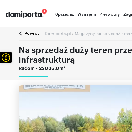
Sprzedaż
Wynajem
Pierwotny
Zag
Powrót
›
›
Domiporta.pl
Magazyny na sprzedaż
maz
Na sprzedaż duży teren prz
Otwórz pasek narzędzi
infrastrukturą
2
Radom
- 22086,0m