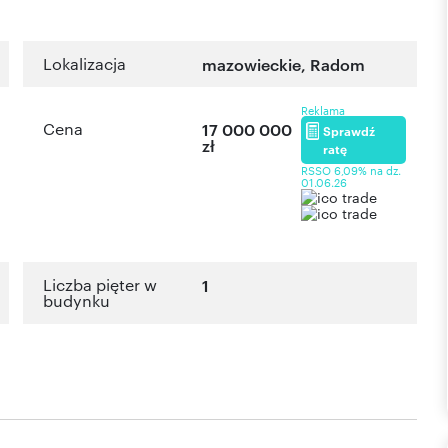
Lokalizacja
mazowieckie
,
Radom
Reklama
Cena
17 000 000
Sprawdź
zł
ratę
RSSO 6,09% na dz.
01.06.26
Liczba pięter w
1
budynku