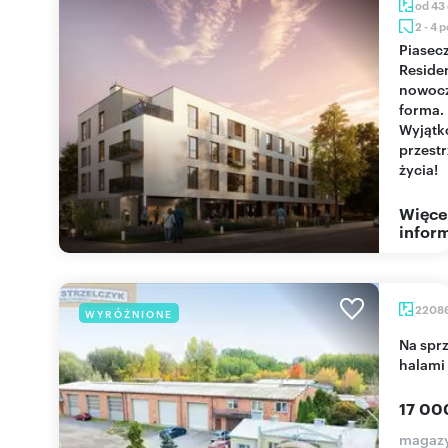
od 43
2 - 4 
Piaseczno
Reside
nowoc
forma.
Wyjąt
przest
życia!
Więce
inform
2208
WYRÓŻNIONE
Na sprzedaż duży teren przemysłowy 22 086 m² z
halami 
17 00
magaz