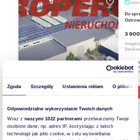
2000
Do sprzedania hala 2000 m² z biurami i placem w
Ostro
3 900
magazy
Denko
Na sprze
zlokaliz
Świętokr
Zgoda
Szczegóły
Ustawienia reklam
O plikach c
Odpowiedzialne wykorzystanie Twoich danych
Wraz z
naszymi 1022 partnerami
przetwarzamy Twoje
1039
osobiste dane, np. adres IP, korzystając z takich
Magazyn wysokiego składowania 1039 m², blisko
technologii jak pliki cookie, w celu wyświetlania
dróg