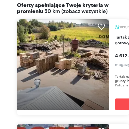
Oferty spełniające Twoje kryteria w
promieniu
50 km
(
zobacz wszystkie
)
1891,
Tartak z pełnym wyposażeniem i gruntami -
gotowy
4 612 
magazy
Tartak n
grunty, 
Policzna 