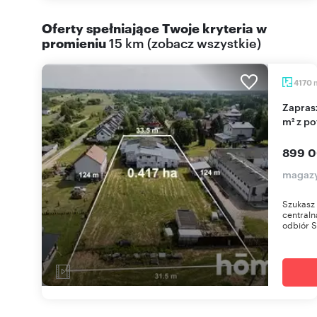
Oferty spełniające Twoje kryteria w
promieniu
15 km
(
zobacz wszystkie
)
4170
Zapraszam do obejrzenia hali produkcyjnej 606
m² z p
899 0
magazy
Szukasz 
centraln
odbiór S