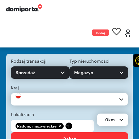
Dodaj
ogłoszenie
Rodzaj transakcji
Typ nieruchomości
Sprzedaż
Magazyn
Kraj
Lokalizacja
+ 0km
+
Radom, mazowieckie
Pokaż