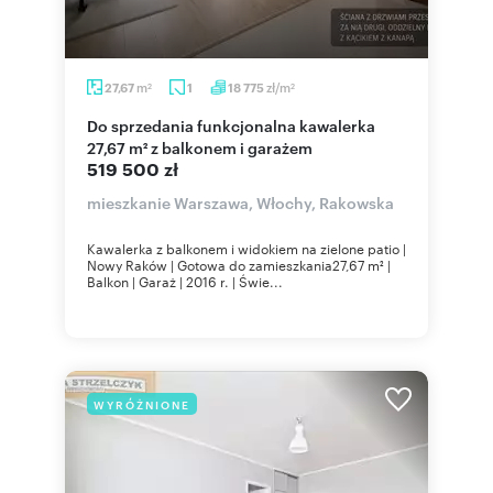
m
zł/m
27,67
1
18 775
2
2
Do sprzedania funkcjonalna kawalerka
27,67 m² z balkonem i garażem
519 500 zł
mieszkanie Warszawa, Włochy, Rakowska
Kawalerka z balkonem i widokiem na zielone patio |
Nowy Raków | Gotowa do zamieszkania27,67 m² |
Balkon | Garaż | 2016 r. | Świe...
WYRÓŻNIONE