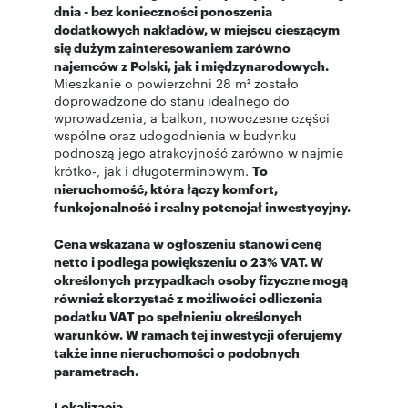
dnia - bez konieczności ponoszenia
dodatkowych nakładów, w miejscu cieszącym
się dużym zainteresowaniem zarówno
najemców z Polski, jak i międzynarodowych.
Mieszkanie o powierzchni 28 m² zostało
doprowadzone do stanu idealnego do
wprowadzenia, a balkon, nowoczesne części
wspólne oraz udogodnienia w budynku
podnoszą jego atrakcyjność zarówno w najmie
krótko-, jak i długoterminowym.
To
nieruchomość, która łączy komfort,
funkcjonalność i realny potencjał inwestycyjny.
Cena wskazana w ogłoszeniu stanowi cenę
netto i podlega powiększeniu o 23% VAT. W
określonych przypadkach osoby fizyczne mogą
również skorzystać z możliwości odliczenia
podatku VAT po spełnieniu określonych
warunków. W ramach tej inwestycji oferujemy
także inne nieruchomości o podobnych
parametrach.
Lokalizacja