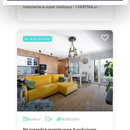
.Oferujemy Państwu do sprzedaży 1-pokojowe
społecznościowym, reklamowym i analitycznym.
mieszkanie w super lokalizacji - 1 SIERPNIA pr...
Partnerzy mogą połączyć te informacje z innymi danymi
otrzymanymi od Ciebie lub uzyskanymi podczas
korzystania z ich usług.
WYRÓŻNIONE
m
zł/m
82,10
4
18 258
2
2
Na sprzedaż przestronne 4-pokojowe