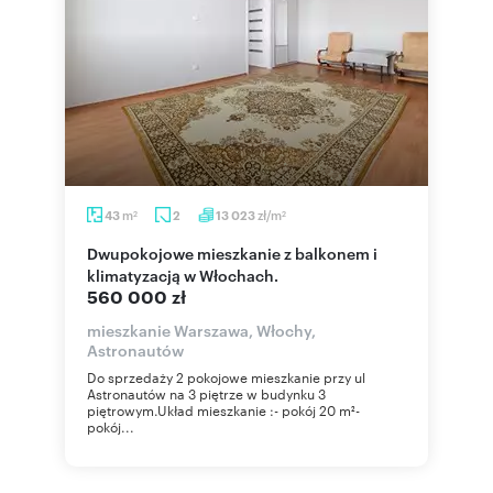
m
zł/m
43
2
13 023
2
2
Dwupokojowe mieszkanie z balkonem i
klimatyzacją w Włochach.
560 000 zł
mieszkanie Warszawa, Włochy,
Astronautów
Do sprzedaży 2 pokojowe mieszkanie przy ul
Astronautów na 3 piętrze w budynku 3
piętrowym.Układ mieszkanie :- pokój 20 m²-
pokój...