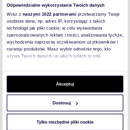
Odpowiedzialne wykorzystanie Twoich danych
WYRÓŻNIONE
Wraz z
naszymi 1022 partnerami
przetwarzamy Twoje
osobiste dane, np. adres IP, korzystając z takich
technologii jak pliki cookie, w celu wyświetlania
spersonalizowanych reklam i treści, analizowania tychże,
wychodzenia naprzeciw oczekiwaniom użytkowników i
rozwoju produktów. Masz wybór odnośnie tego, kto
używa Twoich danych i w jakich celach to robi.
Dowiedz się więcej odnośnie tego, jak Twoje osobiste
dane są przetwarzane oraz ustaw własne preferencje w
sekcji szczegółów
. W Deklaracji plików cookie możesz
Akceptuj
m
zł/m
29
1
19 310
2
2
zmienić lub wycofać swoją zgodę w dowolnej chwili.
Przestronne 1-pokojowe mieszkanie 29 m²
w Włochach.
Dostosuj
Wykorzystujemy pliki cookie do spersonalizowania treści
560 000 zł
i reklam, aby oferować funkcje społecznościowe i
mieszkanie Warszawa, Włochy, 1 Sierpnia
analizować ruch w naszej witrynie. Informacje o tym, jak
Tylko niezbędne pliki cookie
korzystasz z naszej witryny, udostępniamy partnerom
Włochy, 1 Sierpnia przy Radarowej 29 m