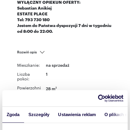
WYŁĄCZNY OPIEKUN OFERTY:
Sebastian Anikiej
ESTATE PLACE
Tel: 793 730 180
Jestem do Państwa dyspozycji 7 dni w tygodniu
od 8:00 do 22:00.
Rozwiń opis
Mieszkanie:
na sprzedaż
Liczba
1
pokoi:
Powierzchni
28 m
2
a całkowita:
Lokalizacja:
województwo:
mazowieckie
powiat:
Warszawa
gmina:
Włochy
miejscowość:
Warszawa
dzielnica:
Zgoda
Szczegóły
Ustawienia reklam
O plikach c
Włochy
ulica: Wiktoryn
Podobne oferty w tej lokalizacji