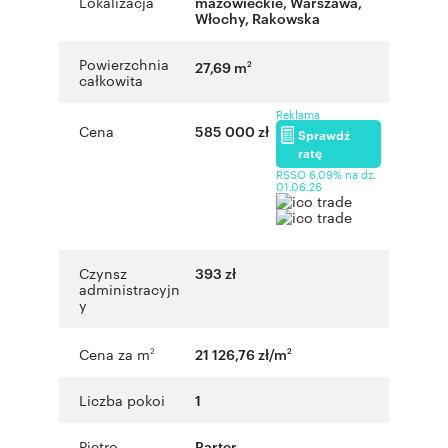
Lokalizacja
mazowieckie
,
Warszawa
,
Włochy
,
Rakowska
Powierzchnia
27,69 m
2
całkowita
Reklama
Cena
585 000 zł
Sprawdź
ratę
RSSO 6,09% na dz.
01.06.26
Czynsz
393 zł
administracyjn
y
Cena za m
21 126,76 zł/m
2
2
Liczba pokoi
1
Piętro
Parter