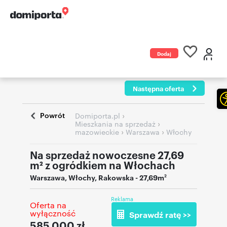
Dodaj
ogłoszenie
Następna oferta
Powrót
›
Domiporta.pl
›
Mieszkania na sprzedaż
›
›
mazowieckie
Warszawa
Włochy
Na sprzedaż nowoczesne 27,69
m² z ogródkiem na Włochach
Warszawa
,
Włochy
,
Rakowska
- 27,69m
2
Reklama
Oferta na
wyłączność
Sprawdź ratę >>
585 000
zł