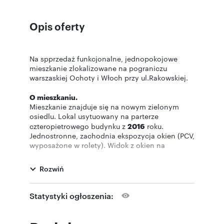
Opis oferty
Na spprzedaż funkcjonalne, jednopokojowe
mieszkanie zlokalizowane na pograniczu
warszaskiej Ochoty i Włoch przy ul.Rakowskiej.
O mieszkaniu.
Mieszkanie znajduje się na nowym zielonym
osiedlu. Lokal usytuowany na parterze
czteropietrowego budynku z
2016
roku.
Jednostronne, zachodnia ekspozycja okien (PCV,
wyposażone w rolety). Widok z okien na
niewielki, prywatny dwudziestometrowy
ogródek. Wiosną i latem stanowi on znakomite
Rozwiń
przedłużenie mieszkania. Dodatkowo jest
przystosowany dla miłośników kotów.
Wysokość pomieszczeń
270 cm.
Statystyki ogłoszenia:
Na powierzchnię
27,69 m2
składają się:
- salon połaczony z kuchnią z wyjsciem do