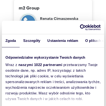
m2 Group
Renata
Cimaszewska
m2 Group
Zgoda
Szczegóły
Ustawienia reklam
O plikach c
790 74
Pokaż telefon
Odpowiedzialne wykorzystanie Twoich danych
Zostaw telefon, oddzwonimy
Wraz z
naszymi 1022 partnerami
przetwarzamy Twoje
bezpłatnie
osobiste dane, np. adres IP, korzystając z takich
technologii jak pliki cookie, w celu wyświetlania
Zatwierdź
spersonalizowanych reklam i treści, analizowania tychże,
wychodzenia naprzeciw oczekiwaniom użytkowników i
rozwoju produktów. Masz wybór odnośnie tego, kto
używa Twoich danych i w jakich celach to robi.