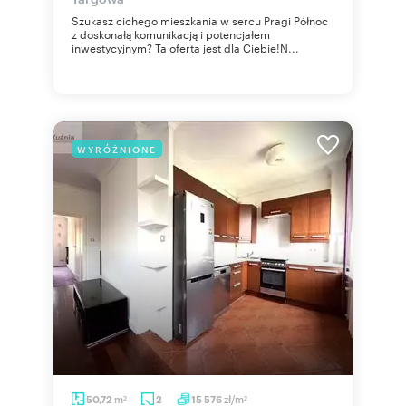
Szukasz cichego mieszkania w sercu Pragi Północ
z doskonałą komunikacją i potencjałem
inwestycyjnym? Ta oferta jest dla Ciebie!N...
WYRÓŻNIONE
m
zł/m
50,72
2
15 576
2
2