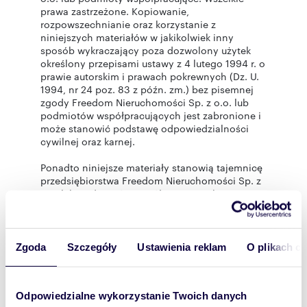
prawa zastrzeżone. Kopiowanie,
rozpowszechnianie oraz korzystanie z
niniejszych materiałów w jakikolwiek inny
sposób wykraczający poza dozwolony użytek
określony przepisami ustawy z 4 lutego 1994 r. o
prawie autorskim i prawach pokrewnych (Dz. U.
1994, nr 24 poz. 83 z późn. zm.) bez pisemnej
zgody Freedom Nieruchomości Sp. z o.o. lub
podmiotów współpracujących jest zabronione i
może stanowić podstawę odpowiedzialności
cywilnej oraz karnej.
Ponadto niniejsze materiały stanowią tajemnicę
przedsiębiorstwa Freedom Nieruchomości Sp. z
o.o. lub podmiotów współpracujących w
rozumieniu ustawy z dnia 16 kwietnia 1993 r. o
zwalczaniu nieuczciwej konkurencji (Dz. U. z
2003 r., Nr 153, poz. 1503 z późn. zm.). Niniejsze
ogłoszenie nie stanowi oferty w rozumieniu
Zgoda
Szczegóły
Ustawienia reklam
O plikach c
Kodeksu Cywilnego, lecz ma charakter
informacyjny."
Odpowiedzialne wykorzystanie Twoich danych
Oferta wysłana z programu dla biur