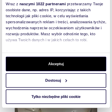
nieruchomości ASARI CRM (asaricrm.com)
Wraz z
naszymi 1022 partnerami
przetwarzamy Twoje
osobiste dane, np. adres IP, korzystając z takich
technologii jak pliki cookie, w celu wyświetlania
spersonalizowanych reklam i treści, analizowania tychże,
wychodzenia naprzeciw oczekiwaniom użytkowników i
Rozwiń opis
rozwoju produktów. Masz wybór odnośnie tego, kto
Mieszkanie:
na sprzedaż
używa Twoich danych i w jakich celach to robi.
Liczba
1
pokoi:
Dowiedz się więcej odnośnie tego, jak Twoje osobiste
dane są przetwarzane oraz ustaw własne preferencje w
Powierzchni
36,80 m
2
a całkowita:
sekcji szczegółów
. W Deklaracji plików cookie możesz
Akceptuj
zmienić lub wycofać swoją zgodę w dowolnej chwili.
Lokalizacja:
województwo:
mazowieckie
powiat:
Warszawa
gmina:
Warszawa
miejscowość:
Dostosuj
Wykorzystujemy pliki cookie do spersonalizowania treści
Warszawa
dzielnica:
Praga-
Północ
ulica:
Józefa Szanajcy
i reklam, aby oferować funkcje społecznościowe i
analizować ruch w naszej witrynie. Informacje o tym, jak
Podobne oferty w tej lokalizacji
Tylko niezbędne pliki cookie
korzystasz z naszej witryny, udostępniamy partnerom
WYRÓŻNIONE
społecznościowym, reklamowym i analitycznym.
Partnerzy mogą połączyć te informacje z innymi danymi