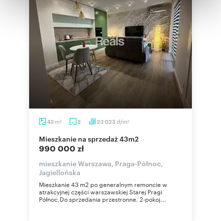
otrzymanymi od Ciebie lub uzyskanymi podczas
korzystania z ich usług.
m
zł/m
43
2
23 023
2
2
mieszkanie na sprzedaż 43m2
990 000 zł
mieszkanie Warszawa, Praga-Północ,
Jagiellońska
Mieszkanie 43 m2 po generalnym remoncie w
atrakcyjnej części warszawskiej Starej Pragi
Północ.Do sprzedania przestronne, 2-pokoj...