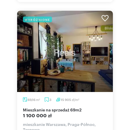
WYRÓŻNIONE
m
zł/m
69,16
3
15 905
2
2
mieszkanie na sprzedaż 69m2
1 100 000 zł
mieszkanie Warszawa, Praga-Północ,
Targowa