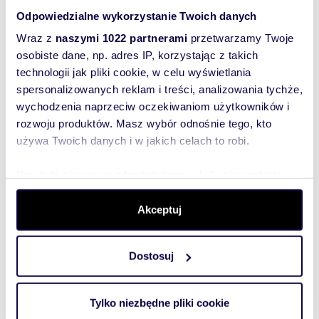
Atmospheric neighborhood - the heart of
Odpowiedzialne wykorzystanie Twoich danych
revitalized Praga with excellent access to
the center.
Wraz z
naszymi 1022 partnerami
przetwarzamy Twoje
osobiste dane, np. adres IP, korzystając z takich
technologii jak pliki cookie, w celu wyświetlania
This is an offer for people who appreciate
spersonalizowanych reklam i treści, analizowania tychże,
modern construction surrounded by the
historical fabric of the city, looking for a ready
wychodzenia naprzeciw oczekiwaniom użytkowników i
investment product or a cozy first apartment.
rozwoju produktów. Masz wybór odnośnie tego, kto
używa Twoich danych i w jakich celach to robi.
ADVANTAGES OF PURCHASING WITH OUR
OFFICE:
Dowiedz się więcej odnośnie tego, jak Twoje osobiste
dane są przetwarzane oraz ustaw własne preferencje w
FULL TRANSACTION SECURITY, WE
sekcji szczegółów
. W Deklaracji plików cookie możesz
Akceptuj
BELONG TO WSPON AND PFRN
zmienić lub wycofać swoją zgodę w dowolnej chwili.
WE THOROUGHLY VERIFY THE LEGAL
STATUS OF THE PROPERTY
Dostosuj
Wykorzystujemy pliki cookie do spersonalizowania treści
i reklam, aby oferować funkcje społecznościowe i
WE SHOW EXTRAORDINARY ATTENTION
analizować ruch w naszej witrynie. Informacje o tym, jak
TO DETAIL THROUGHOUT THE ENTIRE
Tylko niezbędne pliki cookie
BUYING/SELLING PROCESS
korzystasz z naszej witryny, udostępniamy partnerom