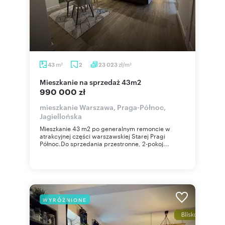
m
zł/m
43
2
23 023
2
2
mieszkanie na sprzedaż 43m2
990 000 zł
mieszkanie Warszawa, Praga-Północ,
Jagiellońska
Mieszkanie 43 m2 po generalnym remoncie w
atrakcyjnej części warszawskiej Starej Pragi
Północ.Do sprzedania przestronne, 2-pokoj...
WYRÓŻNIONE