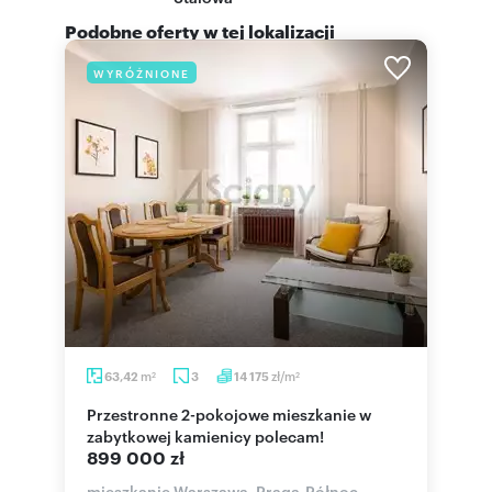
Podobne oferty w tej lokalizacji
WYRÓŻNIONE
m
zł/m
63,42
3
14 175
2
2
Przestronne 2-pokojowe mieszkanie w
zabytkowej kamienicy polecam!
899 000 zł
mieszkanie Warszawa, Praga-Północ,