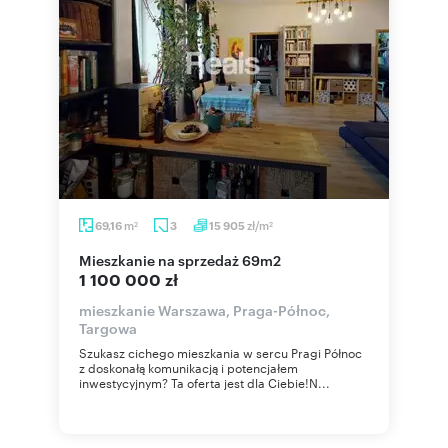
m
zł/m
69,16
3
15 905
2
2
mieszkanie na sprzedaż 69m2
1 100 000 zł
mieszkanie Warszawa, Praga-Północ,
Targowa
Szukasz cichego mieszkania w sercu Pragi Północ
z doskonałą komunikacją i potencjałem
inwestycyjnym? Ta oferta jest dla Ciebie!N...