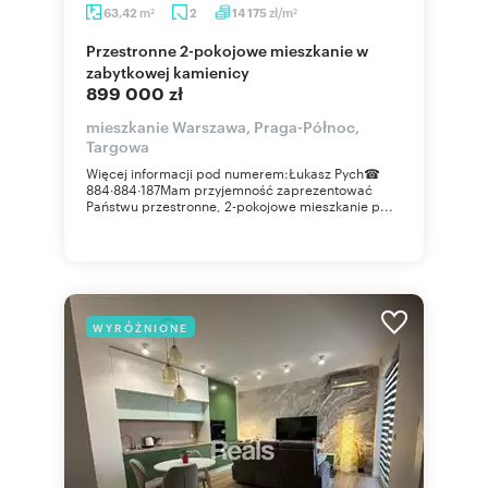
m
zł/m
63,42
2
14 175
2
2
Przestronne 2-pokojowe mieszkanie w
zabytkowej kamienicy
899 000 zł
mieszkanie Warszawa, Praga-Północ,
Targowa
Więcej informacji pod numerem:Łukasz Pych☎
884∙884∙187Mam przyjemność zaprezentować
Państwu przestronne, 2-pokojowe mieszkanie p...
WYRÓŻNIONE