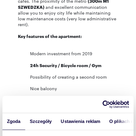
cafes. The proximity of the metro
(300m M1
SZWEDZKA)
and excellent communication
allow you to enjoy city life while maintaining
low maintenance costs (very low administrative
rent).
Key features of the apartment:
Modern investment from 2019
24h Security / Bicycle room / Gym
Possibility of creating a second room
Nice balcony
Low administrative rent
Perfect condition
Zgoda
Szczegóły
Ustawienia reklam
O plikach c
Full ownership (Land and Mortgage
Register - KW)