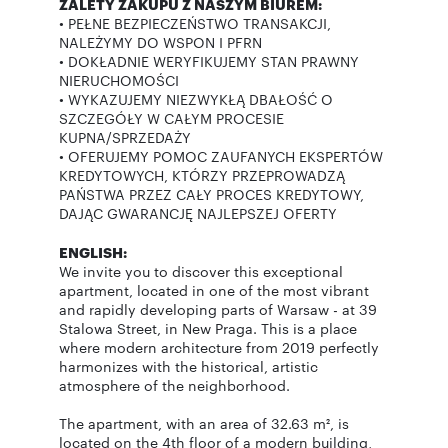
ZALETY ZAKUPU Z NASZYM BIUREM:
• PEŁNE BEZPIECZEŃSTWO TRANSAKCJI,
NALEŻYMY DO WSPON I PFRN
• DOKŁADNIE WERYFIKUJEMY STAN PRAWNY
NIERUCHOMOŚCI
• WYKAZUJEMY NIEZWYKŁĄ DBAŁOŚĆ O
SZCZEGÓŁY W CAŁYM PROCESIE
KUPNA/SPRZEDAŻY
• OFERUJEMY POMOC ZAUFANYCH EKSPERTÓW
KREDYTOWYCH, KTÓRZY PRZEPROWADZĄ
PAŃSTWA PRZEZ CAŁY PROCES KREDYTOWY,
DAJĄC GWARANCJĘ NAJLEPSZEJ OFERTY
ENGLISH:
We invite you to discover this exceptional
apartment, located in one of the most vibrant
and rapidly developing parts of Warsaw - at 39
Stalowa Street, in New Praga. This is a place
where modern architecture from 2019 perfectly
harmonizes with the historical, artistic
atmosphere of the neighborhood.
The apartment, with an area of 32.63 m², is
located on the 4th floor of a modern building,