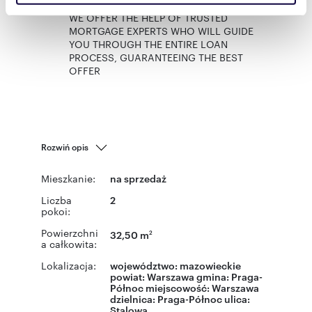
społecznościowym, reklamowym i analitycznym.
WE OFFER THE HELP OF TRUSTED
Partnerzy mogą połączyć te informacje z innymi danymi
MORTGAGE EXPERTS WHO WILL GUIDE
otrzymanymi od Ciebie lub uzyskanymi podczas
YOU THROUGH THE ENTIRE LOAN
PROCESS, GUARANTEEING THE BEST
korzystania z ich usług.
OFFER
Rozwiń opis
Mieszkanie:
na sprzedaż
Liczba
2
pokoi:
Powierzchni
32,50 m
2
a całkowita:
Lokalizacja:
województwo:
mazowieckie
powiat:
Warszawa
gmina:
Praga-
Północ
miejscowość:
Warszawa
dzielnica:
Praga-Północ
ulica:
Stalowa