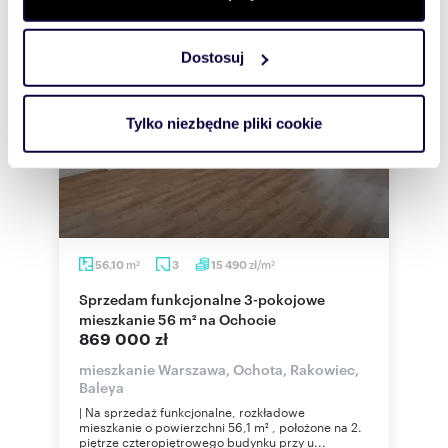
zmienić lub wycofać swoją zgodę w dowolnej chwili.
Dostosuj
Wykorzystujemy pliki cookie do spersonalizowania treści
i reklam, aby oferować funkcje społecznościowe i
analizować ruch w naszej witrynie. Informacje o tym, jak
Tylko niezbędne pliki cookie
korzystasz z naszej witryny, udostępniamy partnerom
społecznościowym, reklamowym i analitycznym.
Partnerzy mogą połączyć te informacje z innymi danymi
otrzymanymi od Ciebie lub uzyskanymi podczas
korzystania z ich usług.
m
zł/m
56,10
3
15 490
2
2
Sprzedam funkcjonalne 3-pokojowe
mieszkanie 56 m² na Ochocie
869 000 zł
mieszkanie Warszawa, Ochota, Rakowiec,
Baleya
| Na sprzedaż funkcjonalne, rozkładowe
mieszkanie o powierzchni 56,1 m² , położone na 2.
piętrze czteropiętrowego budynku przy u...