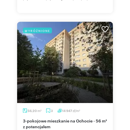
WYRÓŻNIONE
m
zł/m
56,20
3
14 947
2
2
3-pokojowe mieszkanie na Ochocie - 56 m²
z potencjałem