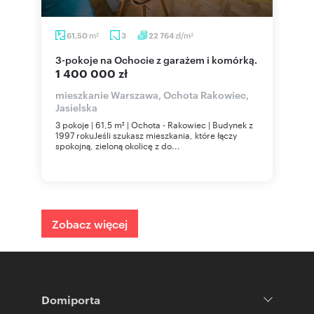
m
zł/m
61,50
3
22 764
2
2
3-pokoje na Ochocie z garażem i komórką.
1 400 000 zł
mieszkanie Warszawa, Ochota Rakowiec,
Jasielska
3 pokoje | 61,5 m² | Ochota - Rakowiec | Budynek z
1997 rokuJeśli szukasz mieszkania, które łączy
spokojną, zieloną okolicę z do...
Zobacz więcej
Domiporta