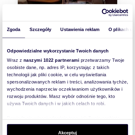
Zgoda
Szczegóły
Ustawienia reklam
O plikach c
m
zł/m
39,50
1
17 468
2
2
Odpowiedzialne wykorzystanie Twoich danych
Sprzedam umeblowane 39m² na Ochocie z
Wraz z
naszymi 1022 partnerami
przetwarzamy Twoje
windą i zielonym skwerem
690 000 zł
osobiste dane, np. adres IP, korzystając z takich
technologii jak pliki cookie, w celu wyświetlania
mieszkanie Warszawa, Ochota, Bitwy
Warszawskiej 1920 roku
spersonalizowanych reklam i treści, analizowania tychże,
Na sprzedaż mieszkanie 39m2 (salon z osobna
wychodzenia naprzeciw oczekiwaniom użytkowników i
kuchnia, łazienka, przedpokój) w odnowionej
rozwoju produktów. Masz wybór odnośnie tego, kto
kamienicy z cegły na Starej Ochocie ( pr...
używa Twoich danych i w jakich celach to robi.
Dowiedz się więcej odnośnie tego, jak Twoje osobiste
dane są przetwarzane oraz ustaw własne preferencje w
WYRÓŻNIONE
sekcji szczegółów
. W Deklaracji plików cookie możesz
Akceptuj