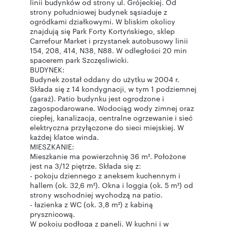
linii budynków od strony ul. Grójeckiej. Od
strony południowej budynek sąsiaduje z
ogródkami działkowymi. W bliskim okolicy
znajdują się Park Forty Kortyńskiego, sklep
Carrefour Market i przystanek autobusowy linii
154, 208, 414, N38, N88. W odległości 20 min
spacerem park Szczęsliwicki.
BUDYNEK:
Budynek został oddany do użytku w 2004 r.
Składa się z 14 kondygnacji, w tym 1 podziemnej
(garaż). Patio budynku jest ogrodzone i
zagospodarowane. Wodociąg wody zimnej oraz
ciepłej, kanalizacja, centralne ogrzewanie i sieć
elektryczna przyłączone do sieci miejskiej. W
każdej klatce winda.
MIESZKANIE:
Mieszkanie ma powierzchnię 36 m². Położone
jest na 3/12 piętrze. Składa się z:
- pokoju dziennego z aneksem kuchennym i
hallem (ok. 32,6 m²). Okna i loggia (ok. 5 m²) od
strony wschodniej wychodzą na patio.
- łazienka z WC (ok. 3,8 m²) z kabiną
prysznicową.
W pokoju podłoga z paneli. W kuchni i w