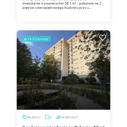
mieszkanie o powierzchni 56,1 m² , położone na 2.
piętrze czteropiętrowego budynku przy u...
WYRÓŻNIONE
m
zł/m
56,20
3
14 947
2
2
3-pokojowe mieszkanie na Ochocie - 56 m²