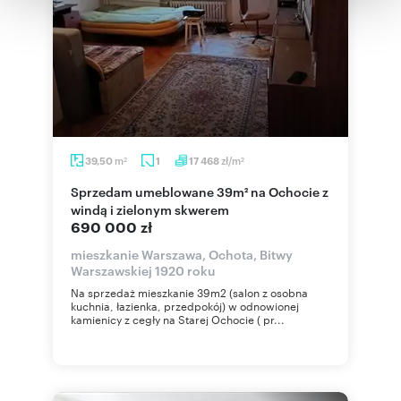
korzystania z ich usług.
m
zł/m
39,50
1
17 468
2
2
Sprzedam umeblowane 39m² na Ochocie z
windą i zielonym skwerem
690 000 zł
mieszkanie Warszawa, Ochota, Bitwy
Warszawskiej 1920 roku
Na sprzedaż mieszkanie 39m2 (salon z osobna
kuchnia, łazienka, przedpokój) w odnowionej
kamienicy z cegły na Starej Ochocie ( pr...