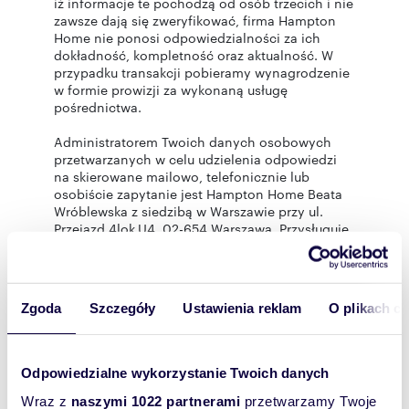
iż informacje te pochodzą od osób trzecich i nie
zawsze dają się zweryfikować, firma Hampton
Home nie ponosi odpowiedzialności za ich
dokładność, kompletność oraz aktualność. W
przypadku transakcji pobieramy wynagrodzenie
w formie prowizji za wykonaną usługę
pośrednictwa.
Administratorem Twoich danych osobowych
przetwarzanych w celu udzielenia odpowiedzi
na skierowane mailowo, telefonicznie lub
osobiście zapytanie jest Hampton Home Beata
Wróblewska z siedzibą w Warszawie przy ul.
Przejazd 4lok.U4, 02-654 Warszawa. Przysługuje
Ci prawo żądania dostępu do danych, ich
sprostowania, usunięcia, ograniczenia
przetwarzania, prawo do wniesienia sprzeciwu
wobec przetwarzania, a także prawo do
Zgoda
Szczegóły
Ustawienia reklam
O plikach c
przenoszenia danych oraz wniesienia skargi do
Prezesa Urzędu Ochrony Danych Osobowych.
Pełną treść Klauzuli Informacyjnej oraz więcej
informacji o przetwarzaniu Twoich danych
Odpowiedzialne wykorzystanie Twoich danych
znajdziesz na naszej stronie internetowej w
zakładce RODO - Klauzule Informacyjne.
Wraz z
naszymi 1022 partnerami
przetwarzamy Twoje