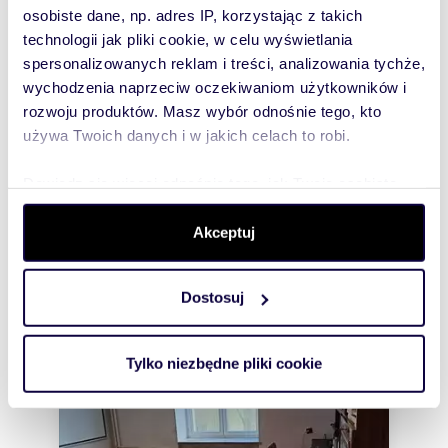
osobiste dane, np. adres IP, korzystając z takich
technologii jak pliki cookie, w celu wyświetlania
Rozwiń opis
spersonalizowanych reklam i treści, analizowania tychże,
wychodzenia naprzeciw oczekiwaniom użytkowników i
Mieszkanie:
na sprzedaż
rozwoju produktów. Masz wybór odnośnie tego, kto
używa Twoich danych i w jakich celach to robi.
Liczba
1
pokoi:
Dowiedz się więcej odnośnie tego, jak Twoje osobiste
Powierzchni
34 m
2
a całkowita:
dane są przetwarzane oraz ustaw własne preferencje w
sekcji szczegółów
. W Deklaracji plików cookie możesz
Akceptuj
Lokalizacja:
województwo:
mazowieckie
powiat:
Warszawa
gmina:
Ochota
zmienić lub wycofać swoją zgodę w dowolnej chwili.
miejscowość:
Warszawa
dzielnica:
Ochota
ulica:
Baśniowa
Dostosuj
Wykorzystujemy pliki cookie do spersonalizowania treści
Podobne oferty w tej lokalizacji
i reklam, aby oferować funkcje społecznościowe i
analizować ruch w naszej witrynie. Informacje o tym, jak
WYRÓŻNIONE
Tylko niezbędne pliki cookie
korzystasz z naszej witryny, udostępniamy partnerom
społecznościowym, reklamowym i analitycznym.
Partnerzy mogą połączyć te informacje z innymi danymi
otrzymanymi od Ciebie lub uzyskanymi podczas