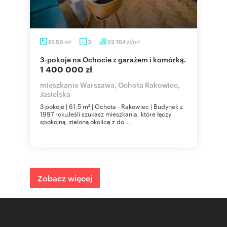
m
zł/m
61,50
3
22 764
2
2
3-pokoje na Ochocie z garażem i komórką.
1 400 000 zł
mieszkanie Warszawa, Ochota Rakowiec,
Jasielska
3 pokoje | 61,5 m² | Ochota - Rakowiec | Budynek z
1997 rokuJeśli szukasz mieszkania, które łączy
spokojną, zieloną okolicę z do...
Zobacz więcej