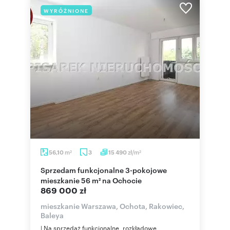
WYRÓŻNIONE
m
zł/m
56,10
3
15 490
2
2
Sprzedam funkcjonalne 3-pokojowe
mieszkanie 56 m² na Ochocie
869 000 zł
mieszkanie Warszawa, Ochota, Rakowiec,
Baleya
| Na sprzedaż funkcjonalne, rozkładowe