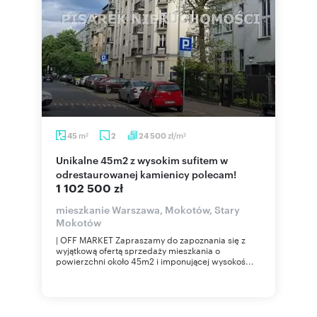
m
zł/m
45
2
24 500
2
2
Unikalne 45m2 z wysokim sufitem w
odrestaurowanej kamienicy polecam!
1 102 500 zł
mieszkanie Warszawa, Mokotów, Stary
Mokotów
| OFF MARKET Zapraszamy do zapoznania się z
wyjątkową ofertą sprzedaży mieszkania o
powierzchni około 45m2 i imponującej wysokoś...