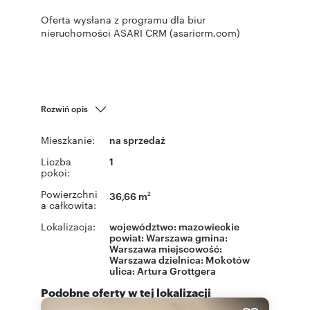
Oferta wysłana z programu dla biur
nieruchomości ASARI CRM (asaricrm.com)
Rozwiń opis
Mieszkanie:
na sprzedaż
Liczba
1
pokoi:
Powierzchni
36,66 m
2
a całkowita:
Lokalizacja:
województwo:
mazowieckie
powiat:
Warszawa
gmina:
Warszawa
miejscowość:
Warszawa
dzielnica:
Mokotów
ulica:
Artura Grottgera
Podobne oferty w tej lokalizacji