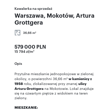
Kawalerka na sprzedaż
Warszawa, Mokotów, Artura
Grottgera
36,66 m
2
579 000 PLN
15 794 zł/m
2
Opis
Przytulne mieszkanie jednopokojowe w zielonej
okolicy, o powierzchni 36,66 m²
w kamienicy z
1958
roku, zlokalizowanej przy znanej
ulicy
Artura Grottgera
na Mokotowie. Lokal znajduje
się na czwartym piętrze z widokiem na teren
zielony.
MIESZKANIE: