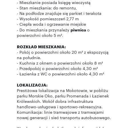
- Mieszkanie posiada księgę wieczystą
- Stan mieszkania: do remontu,
- Na podłodze znajduje się parkiet i terakota
- Wysokość pomieszczeń 2,77 m
- Ciepła woda i ogrzewanie miejskie
- Do mieszkania przynależy
piwnica
o
powierzchni około 5 m².
ROZKŁAD MIESZKANIA:
- Pokój o powierzchni około 20 m² z ekspozycją
na południe.
- Kuchnia z oknem o powierzchni około 8 m²
- Przedpokój o powierzchni około 4,30 m²
- Łazienka z WC o powierzchni około 4,30 m²
LOKALIZACJA:
Prestiżowa lokalizacja na Mokotowie, w pobliżu
parku Morskie Oko, parku Promenada i Łazienek
Królewskich. Wokół dobra infrastruktura
handlowo-usługowa i sportowo-rekreacyjna.
Komunikacja: linie tramwajowe z tramwajami
nowej generacji i sieć transportu autobusowego.