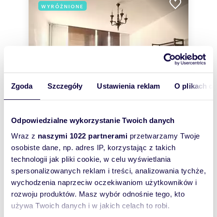
WYRÓŻNIONE
Zgoda
Szczegóły
Ustawienia reklam
O plikach c
Odpowiedzialne wykorzystanie Twoich danych
Wraz z
naszymi 1022 partnerami
przetwarzamy Twoje
m
zł/m
46,60
3
16 288
2
2
osobiste dane, np. adres IP, korzystając z takich
Mieszkanie 46,6 m² na Mokotowie, do
technologii jak pliki cookie, w celu wyświetlania
remontu - polecam!
spersonalizowanych reklam i treści, analizowania tychże,
759 000 zł
wychodzenia naprzeciw oczekiwaniom użytkowników i
mieszkanie Warszawa, Mokotów, Sadyba,
rozwoju produktów. Masz wybór odnośnie tego, kto
Sobieskiego
używa Twoich danych i w jakich celach to robi.
759 000 PLN | 3 pokoje | balkon | piwnica | księga