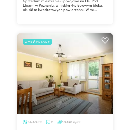
Sprzedam mieszkanie 3 pokojowe na Os. Pod
Lipami w Poznaniu, w niskim 4-piętrowym bloku,
ok. 48 m kwadratowych powierzchni. W mi...
WYRÓŻNIONE
m
zł/m
54,40
2
10 478
2
2