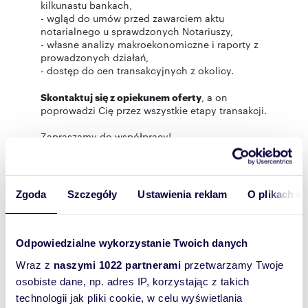
kilkunastu bankach,
- wgląd do umów przed zawarciem aktu
notarialnego u sprawdzonych Notariuszy,
- własne analizy makroekonomiczne i raporty z
prowadzonych działań,
- dostęp do cen transakcyjnych z okolicy.
Skontaktuj się z opiekunem oferty
, a on
poprowadzi Cię przez wszystkie etapy transakcji.
Zapraszamy do współpracy!
Niniejsze ogłoszenie nie stanowi oferty
handlowej w rozumieniu przepisów art. 66 k.c., a
Zgoda
Szczegóły
Ustawienia reklam
O plikach c
przedstawione dane mają charakter
informacyjny.
Odpowiedzialne wykorzystanie Twoich danych
Wraz z
naszymi 1022 partnerami
przetwarzamy Twoje
Rozwiń opis
osobiste dane, np. adres IP, korzystając z takich
technologii jak pliki cookie, w celu wyświetlania
na sprzedaż