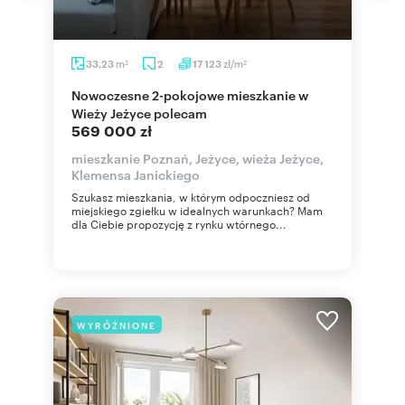
m
zł/m
33,23
2
17 123
2
2
Nowoczesne 2-pokojowe mieszkanie w
Wieży Jeżyce polecam
569 000 zł
mieszkanie Poznań, Jeżyce, wieża Jeżyce,
Klemensa Janickiego
Szukasz mieszkania, w którym odpoczniesz od
miejskiego zgiełku w idealnych warunkach? Mam
dla Ciebie propozycję z rynku wtórnego...
WYRÓŻNIONE