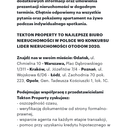
dodatkowych informacji oraz umówienia
prezentacji nieruchomości w dogodnym
terminie. Chętnie odpowiemy na wszystkie
pytania oraz pokażemy apartament na żywo
podczas indywidualnego spotkania.
TEKTON PROPERTY TO NAJLEPSZE BIURO
NIERUCHOMOŚCI W POLSCE WG KONKURSU
LIDER NIERUCHOMOŚCI OTODOM 2020.
Znajdź nas w swoim mieście: Gdańsk,
ul.
Chmielna 10
- Warszawa,
Plac Dąbrowskiego
1/311
- Kraków,
ul. Józefitów 7/4 -
Poznań
, ul.
Wojskowa 6/D6 -
Łódź
, ul. Zachodnia 70 pok.
223,
Opole
, Gen. Tadeusza Kościuszki 1, lok. 1C.
Podejmując współpracę z przedstawicielami
Tekton Property zyskujesz:
- oszczędność czasu,
- weryfikację dokumentów od strony formalno-
prawnej,
- wsparcie agenta na każdym etapie transakcji,
- pomoc przy uzyskaniu kredytu hipotecznego w