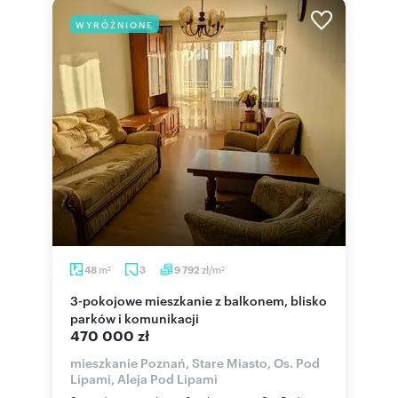
WYRÓŻNIONE
m
zł/m
48
3
9 792
2
2
3-pokojowe mieszkanie z balkonem, blisko
parków i komunikacji
470 000 zł
mieszkanie Poznań, Stare Miasto, Os. Pod
Lipami, Aleja Pod Lipami