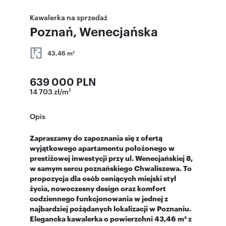
Kawalerka na sprzedaż
Poznań, Wenecjańska
43,46 m
2
639 000 PLN
14 703 zł/m
2
Opis
Zapraszamy do zapoznania się z ofertą
wyjątkowego apartamentu położonego w
prestiżowej inwestycji przy ul. Wenecjańskiej 8,
w samym sercu poznańskiego Chwaliszewa. To
propozycja dla osób ceniących miejski styl
życia, nowoczesny design oraz komfort
codziennego funkcjonowania w jednej z
najbardziej pożądanych lokalizacji w Poznaniu.
Elegancka kawalerka o powierzchni 43,46 m² z