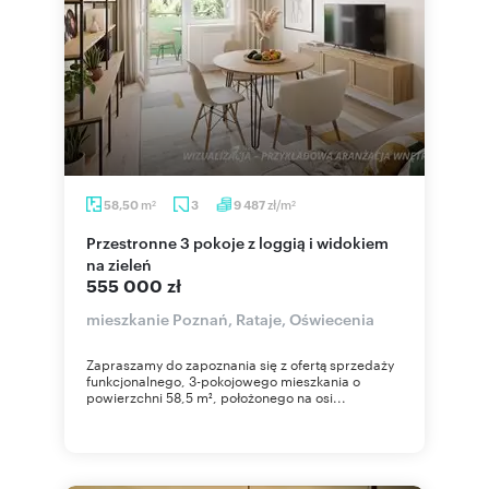
m
zł/m
58,50
3
9 487
2
2
Przestronne 3 pokoje z loggią i widokiem
na zieleń
555 000 zł
mieszkanie Poznań, Rataje, Oświecenia
Zapraszamy do zapoznania się z ofertą sprzedaży
funkcjonalnego, 3-pokojowego mieszkania o
powierzchni 58,5 m², położonego na osi...