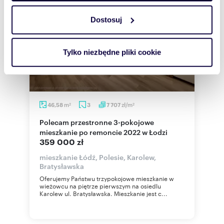
Dostosuj
Wykorzystujemy pliki cookie do spersonalizowania treści
i reklam, aby oferować funkcje społecznościowe i
analizować ruch w naszej witrynie. Informacje o tym, jak
Tylko niezbędne pliki cookie
korzystasz z naszej witryny, udostępniamy partnerom
społecznościowym, reklamowym i analitycznym.
Partnerzy mogą połączyć te informacje z innymi danymi
otrzymanymi od Ciebie lub uzyskanymi podczas
m
zł/m
46,58
3
7 707
korzystania z ich usług.
2
2
Polecam przestronne 3-pokojowe
mieszkanie po remoncie 2022 w Łodzi
359 000 zł
mieszkanie Łódź, Polesie, Karolew,
Bratysławska
Oferujemy Państwu trzypokojowe mieszkanie w
wieżowcu na piętrze pierwszym na osiedlu
Karolew ul. Bratysławska. Mieszkanie jest c...