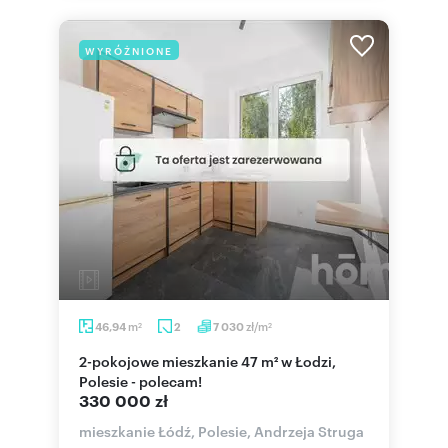
WYRÓŻNIONE
m
zł/m
46,94
2
7 030
2
2
2-pokojowe mieszkanie 47 m² w Łodzi,
Polesie - polecam!
330 000 zł
mieszkanie Łódź, Polesie, Andrzeja Struga