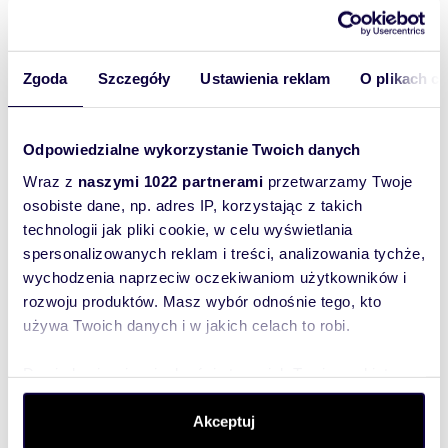
Zgoda
Szczegóły
Ustawienia reklam
O plikach c
m
zł/m
35
1
7 114
2
2
Polecam kawalerkę 35 m² w centrum Łodzi
przy Politechnice
Odpowiedzialne wykorzystanie Twoich danych
249 000 zł
Wraz z
naszymi 1022 partnerami
przetwarzamy Twoje
mieszkanie Łódź, Polesie, Radwańska
osobiste dane, np. adres IP, korzystając z takich
technologii jak pliki cookie, w celu wyświetlania
Sprzedam pilnie mieszkanie, kawalerke w centrum
spersonalizowanych reklam i treści, analizowania tychże,
Łodzi przy Politechnice,obok park Poniatowskiego.
Kawalerka po remoncie, zamykan...
wychodzenia naprzeciw oczekiwaniom użytkowników i
rozwoju produktów. Masz wybór odnośnie tego, kto
używa Twoich danych i w jakich celach to robi.
Dowiedz się więcej odnośnie tego, jak Twoje osobiste
WYRÓŻNIONE
dane są przetwarzane oraz ustaw własne preferencje w
sekcji szczegółów
. W Deklaracji plików cookie możesz
Akceptuj
zmienić lub wycofać swoją zgodę w dowolnej chwili.