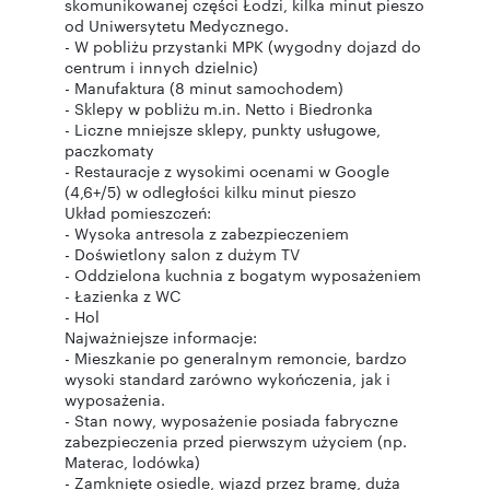
skomunikowanej części Łodzi, kilka minut pieszo
od Uniwersytetu Medycznego.
- W pobliżu przystanki MPK (wygodny dojazd do
centrum i innych dzielnic)
- Manufaktura (8 minut samochodem)
- Sklepy w pobliżu m.in. Netto i Biedronka
- Liczne mniejsze sklepy, punkty usługowe,
paczkomaty
- Restauracje z wysokimi ocenami w Google
(4,6+/5) w odległości kilku minut pieszo
Układ pomieszczeń:
- Wysoka antresola z zabezpieczeniem
- Doświetlony salon z dużym TV
- Oddzielona kuchnia z bogatym wyposażeniem
- Łazienka z WC
- Hol
Najważniejsze informacje:
- Mieszkanie po generalnym remoncie, bardzo
wysoki standard zarówno wykończenia, jak i
wyposażenia.
- Stan nowy, wyposażenie posiada fabryczne
zabezpieczenia przed pierwszym użyciem (np.
Materac, lodówka)
- Zamknięte osiedle, wjazd przez bramę, duża