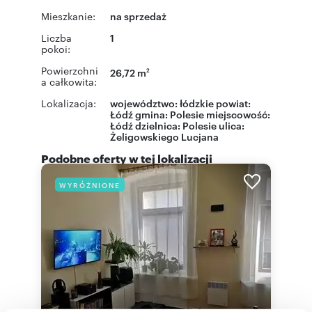
Mieszkanie:
na sprzedaż
Liczba
1
pokoi:
Powierzchni
26,72 m
2
a całkowita:
Lokalizacja:
województwo:
łódzkie
powiat:
Łódź
gmina:
Polesie
miejscowość:
Łódź
dzielnica:
Polesie
ulica:
Żeligowskiego Lucjana
Podobne oferty w tej lokalizacji
WYRÓŻNIONE