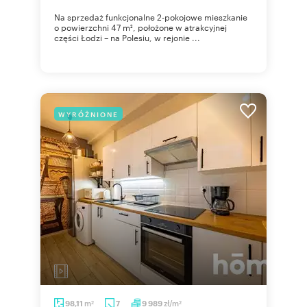
Na sprzedaż funkcjonalne 2-pokojowe mieszkanie
o powierzchni 47 m², położone w atrakcyjnej
części Łodzi – na Polesiu, w rejonie ...
WYRÓŻNIONE
m
zł/m
98,11
7
9 989
2
2