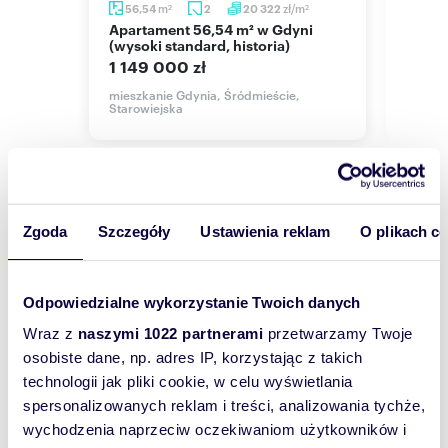
minutowego miasta.
/m
m
zł/m
m
56,54
2
20 322
49
2
2
2
Apartament 56,54 m² w Gdyni
Nowoczesne 2-pokojowe
(wysoki standard, historia)
mieszk
park
ROZKŁAD POMIESZCZEŃ:
1 149 000 zł
999 
, św.
mieszkanie Gdynia, Śródmieście,
Lokal znajduję się na drugim piętrze i składa się
Starowiejska
mieszk
z :
Piotra
* Pokoju dziennego z wyjściem na loggię,
* łazienki,
* korytarza.
Zgoda
Szczegóły
Ustawienia reklam
O plikach c
LOKALIZACJA:
Wyślij
* Inwestycja położona na skraju terenów leśnych
wiadomość
i Śródmieścia Gdyni.
Odpowiedzialne wykorzystanie Twoich danych
* Wpasowana w urbanistyczną tkankę miasta i
To najlepszy
morze Trójmiejskiego Parku Krajobrazowego.
Wraz z
naszymi 1022 partnerami
przetwarzamy Twoje
* Doskonała komunikacja z dogodnym
sposób, aby
osobiste dane, np. adres IP, korzystając z takich
dojazdem do głównych miejsc Gdyni oraz arterii
właściciel
technologii jak pliki cookie, w celu wyświetlania
Trójmiasta prowadzących do Sopotu, Gdańska
oraz Obwodnicy.
spersonalizowanych reklam i treści, analizowania tychże,
oferty
* Do lokalu można nabyć miejsce postojowe w
wychodzenia naprzeciw oczekiwaniom użytkowników i
szybko się z
cenie 70 200 PLN