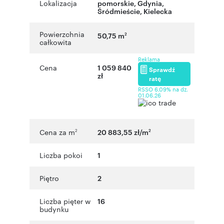
Lokalizacja
pomorskie
,
Gdynia
,
Śródmieście
,
Kielecka
Powierzchnia
50,75 m
2
całkowita
Reklama
Cena
1 059 840
Sprawdź
zł
ratę
RSSO 6,09% na dz.
01.06.26
Cena za m
20 883,55 zł/m
2
2
Liczba pokoi
1
Piętro
2
Liczba pięter w
16
budynku