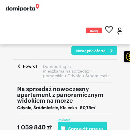
Dodaj
ogłoszenie
Następna oferta
Powrót
›
Domiporta.pl
›
Mieszkania na sprzedaż
›
›
pomorskie
Gdynia
Śródmieście
Na sprzedaż nowoczesny
apartament z panoramicznym
widokiem na morze
Gdynia
,
Śródmieście
,
Kielecka
- 50,75m
2
Reklama
1 059 840
zł
Sprawdź ratę >>