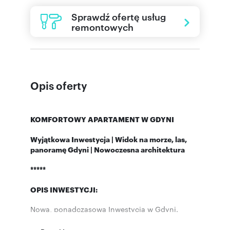
Sprawdź ofertę usług
remontowych
Opis oferty
KOMFORTOWY APARTAMENT W GDYNI
Wyjątkowa Inwestycja | Widok na morze, las,
panoramę Gdyni | Nowoczesna architektura
*****
OPIS INWESTYCJI:
Nowa, ponadczasowa Inwestycja w Gdyni.
Inwestycja znanej Trójmiejskiej Firmy
Deweloperskiej.