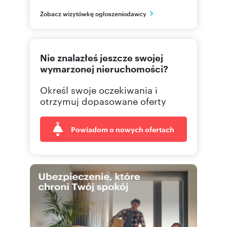
mazowieckie
PL
Zobacz wizytówkę ogłoszeniodawcy
482264
Pokaż telefon
Nie znalazłeś jeszcze swojej
226465
Pokaż telefon
wymarzonej nieruchomości?
Określ swoje oczekiwania i
otrzymuj dopasowane oferty
Powiadom o nowych ofertach