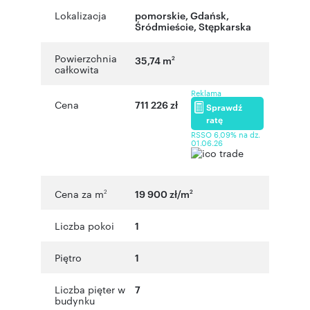
Lokalizacja
pomorskie
,
Gdańsk
,
Śródmieście
,
Stępkarska
Powierzchnia
35,74 m
2
całkowita
Reklama
Cena
711 226 zł
Sprawdź
ratę
RSSO 6,09% na dz.
01.06.26
Cena za m
19 900 zł/m
2
2
Liczba pokoi
1
Piętro
1
Liczba pięter w
7
budynku