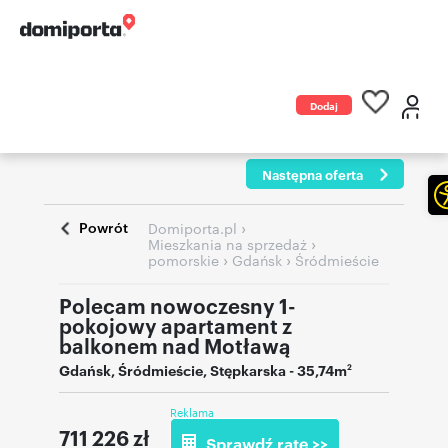
Dodaj
ogłoszenie
Następna oferta
Powrót
›
Domiporta.pl
›
Mieszkania na sprzedaż
›
›
pomorskie
Gdańsk
Śródmieście
Polecam nowoczesny 1-
pokojowy apartament z
balkonem nad Motławą
Gdańsk
,
Śródmieście
,
Stępkarska
- 35,74m
2
Reklama
711 226
zł
Sprawdź ratę >>