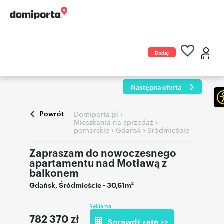
Dodaj
ogłoszenie
Następna oferta
Powrót
›
Domiporta.pl
›
Mieszkania na sprzedaż
›
›
pomorskie
Gdańsk
Śródmieście
Zapraszam do nowoczesnego
apartamentu nad Motławą z
balkonem
Gdańsk
,
Śródmieście
- 30,61m
2
Reklama
782 370
zł
Sprawdź ratę >>