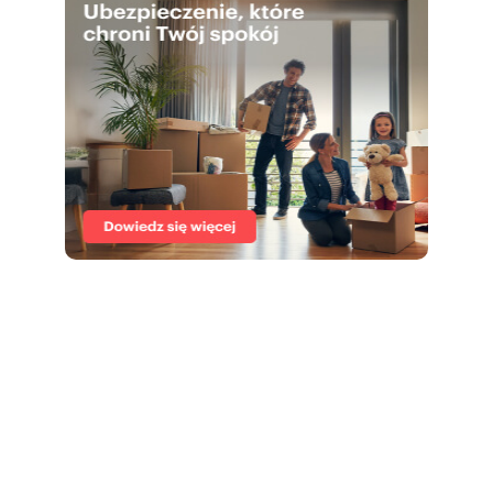
railings, and the intimate character of the
project create a perfect space for peaceful,
comfortable living, without giving up the
proximity to city attractions.
ADDITIONAL INFORMATION:
* Underground garage and storage rooms -
available at extra cost
* 24/7 monitoring and access control
* Elevator from garage level
* Possibility of turnkey finish
* High investment potential - ideal for short-
term rental
Schedule a viewing today!
Numer oferty: 681671
Osoba odpowiedzialna zawodowo: Dorota
Korycka