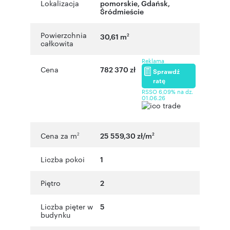
Lokalizacja
pomorskie
,
Gdańsk
,
Śródmieście
Powierzchnia
30,61 m
2
całkowita
Reklama
Cena
782 370 zł
Sprawdź
ratę
RSSO 6,09% na dz.
01.06.26
Cena za m
25 559,30 zł/m
2
2
Liczba pokoi
1
Piętro
2
Liczba pięter w
5
budynku