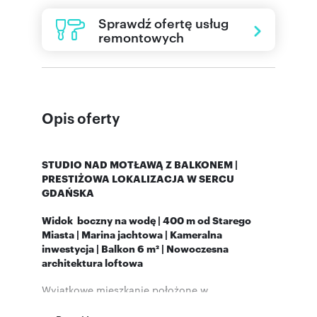
Sprawdź ofertę usług
remontowych
Opis oferty
STUDIO NAD MOTŁAWĄ Z BALKONEM |
PRESTIŻOWA LOKALIZACJA W SERCU
GDAŃSKA
Widok boczny na wodę | 400 m od Starego
Miasta | Marina jachtowa | Kameralna
inwestycja | Balkon 6 m² | Nowoczesna
architektura loftowa
Wyjątkowe mieszkanie położone w
nowoczesnej, kameralnej inwestycji tuż nad
brzegiem Motławy. To doskonała propozycja dla