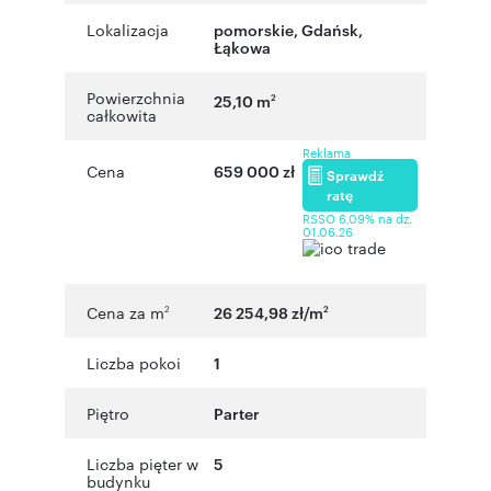
Lokalizacja
pomorskie
,
Gdańsk
,
Łąkowa
Powierzchnia
25,10 m
2
całkowita
Reklama
Cena
659 000 zł
Sprawdź
ratę
RSSO 6,09% na dz.
01.06.26
Cena za m
26 254,98 zł/m
2
2
Liczba pokoi
1
Piętro
Parter
Liczba pięter w
5
budynku