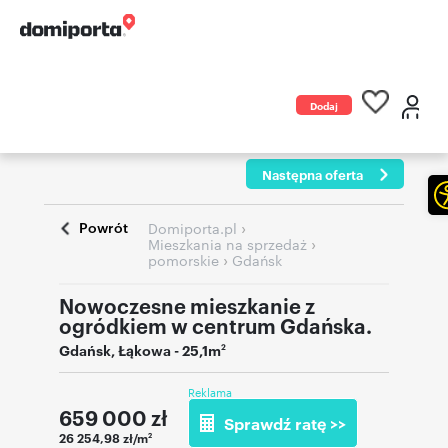
Dodaj
ogłoszenie
Następna oferta
Powrót
›
Domiporta.pl
›
Mieszkania na sprzedaż
›
pomorskie
Gdańsk
Nowoczesne mieszkanie z
ogródkiem w centrum Gdańska.
Gdańsk
,
Łąkowa
- 25,1m
2
Reklama
659 000
zł
Sprawdź ratę >>
26 254,98 zł/m
2