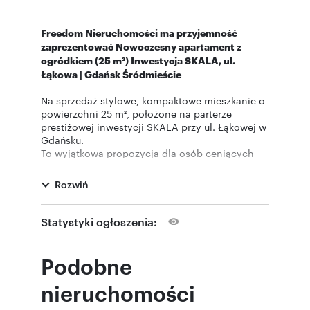
Freedom Nieruchomości ma przyjemność
zaprezentować Nowoczesny apartament z
ogródkiem (25 m²) Inwestycja SKALA, ul.
Łąkowa | Gdańsk Śródmieście
Na sprzedaż stylowe, kompaktowe mieszkanie o
powierzchni 25 m², położone na parterze
prestiżowej inwestycji SKALA przy ul. Łąkowej w
Gdańsku.
To wyjątkowa propozycja dla osób ceniących
miejski styl życia, nowoczesną architekturę oraz
dostęp do prywatnej przestrzeni na świeżym
Rozwiń
powietrzu.
Mieszkanie sprzedawane jest z pełnym
Statystyki ogłoszenia:
umeblowaniem i wyposażeniem, co czyni je
gotowym produktem inwestycyjnym lub
komfortowym miejscem do zamieszkania od
Podobne
zaraz.
nieruchomości
🌿 Prywatny ogródek – Twoja przestrzeń w