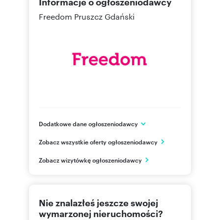
Informacje o ogłoszeniodawcy
Freedom Pruszcz Gdański
Dodatkowe dane ogłoszeniodawcy
ul. Fryderyka Chopina 38/8
Zobacz wszystkie oferty ogłoszeniodawcy
Pruszcz Gdański
pomorskie
PL
Zobacz wizytówkę ogłoszeniodawcy
503623
Pokaż telefon
Nie znalazłeś jeszcze swojej
wymarzonej nieruchomości?