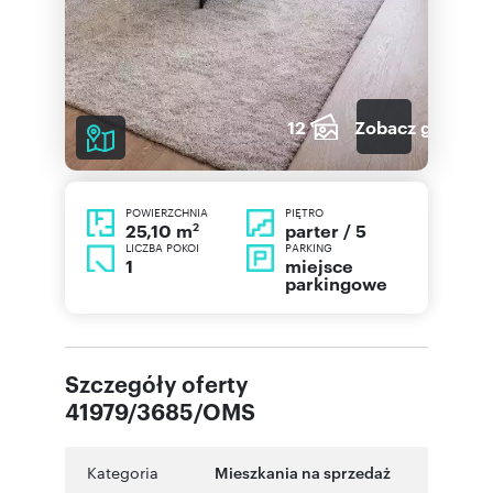
12
Zobacz galerię
POWIERZCHNIA
PIĘTRO
2
parter / 5
25,10 m
LICZBA POKOI
PARKING
1
miejsce
parkingowe
Szczegóły oferty
41979/3685/OMS
Kategoria
Mieszkania na sprzedaż