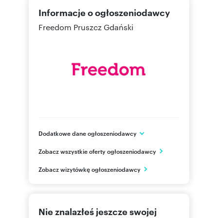
Informacje o ogłoszeniodawcy
Freedom Pruszcz Gdański
Dodatkowe dane ogłoszeniodawcy
ul. Fryderyka Chopina 38/8
Zobacz wszystkie oferty ogłoszeniodawcy
Pruszcz Gdański
pomorskie
PL
Zobacz wizytówkę ogłoszeniodawcy
503623
Pokaż telefon
Nie znalazłeś jeszcze swojej