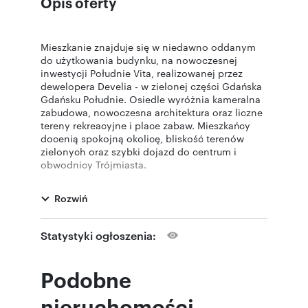
Opis oferty
Mieszkanie znajduje się w niedawno oddanym
do użytkowania budynku, na nowoczesnej
inwestycji Południe Vita, realizowanej przez
dewelopera Develia - w zielonej części Gdańska
Gdańsku Południe. Osiedle wyróżnia kameralna
zabudowa, nowoczesna architektura oraz liczne
tereny rekreacyjne i place zabaw. Mieszkańcy
docenią spokojną okolicę, bliskość terenów
zielonych oraz szybki dojazd do centrum i
obwodnicy Trójmiasta.
W pobliżu znajdują się sklepy, punkty usługowe,
restauracje, komunikacja miejska oraz pełna
Rozwiń
infrastruktura potrzebna do komfortowego życia.
Mieszkanie:
Statystyki ogłoszenia:
powierzchnia 34 m²
stan deweloperski – możliwość aranżacji
według własnego gustu
Podobne
możliwość wydzielenia osobnej sypialni
nowoczesne, kameralne osiedle
nieruchomości