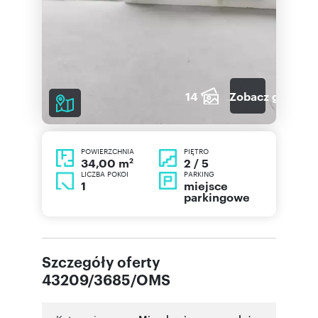
14
Zobacz galerię
POWIERZCHNIA
PIĘTRO
2
2 / 5
34,00 m
LICZBA POKOI
PARKING
1
miejsce
parkingowe
Szczegóły oferty
43209/3685/OMS