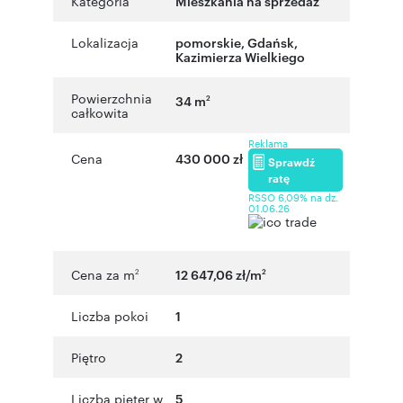
Kategoria
Mieszkania na sprzedaż
Lokalizacja
pomorskie
,
Gdańsk
,
Kazimierza Wielkiego
Powierzchnia
34 m
2
całkowita
Reklama
Cena
430 000 zł
Sprawdź
ratę
RSSO 6,09% na dz.
01.06.26
Cena za m
12 647,06 zł/m
2
2
Liczba pokoi
1
Piętro
2
Liczba pięter w
5