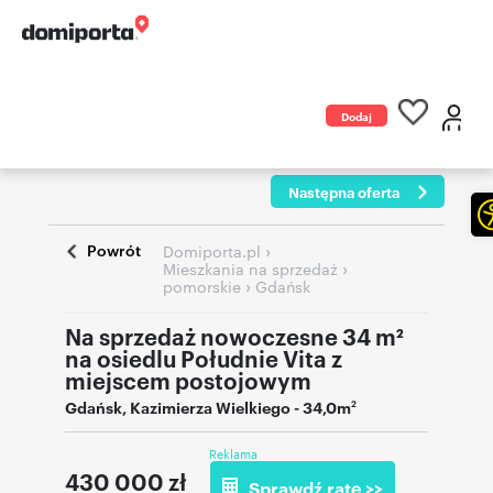
Dodaj
ogłoszenie
Następna oferta
Powrót
›
Domiporta.pl
›
Mieszkania na sprzedaż
›
pomorskie
Gdańsk
Na sprzedaż nowoczesne 34 m²
na osiedlu Południe Vita z
miejscem postojowym
Gdańsk
,
Kazimierza Wielkiego
- 34,0m
2
Reklama
430 000
zł
Sprawdź ratę >>