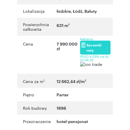
Lokalizacja
łódzkie
,
Łódź
,
Bałuty
Powierzchnia
631 m
2
całkowita
Reklama
Cena
7 990 000
Sprawdź
zł
ratę
RSSO 6,09% na dz.
01.06.26
Cena za m
12 662,44 zł/m
2
2
Piętro
Parter
Rok budowy
1896
Przeznaczenie
hotel-pensjonat