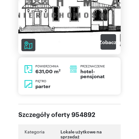
8
Zobacz galerię
POWIERZCHNIA
PRZEZNACZENIE
2
hotel-
631,00 m
pensjonat
PIĘTRO
parter
Szczegóły oferty 954892
Kategoria
Lokale użytkowe na
sprzedaż