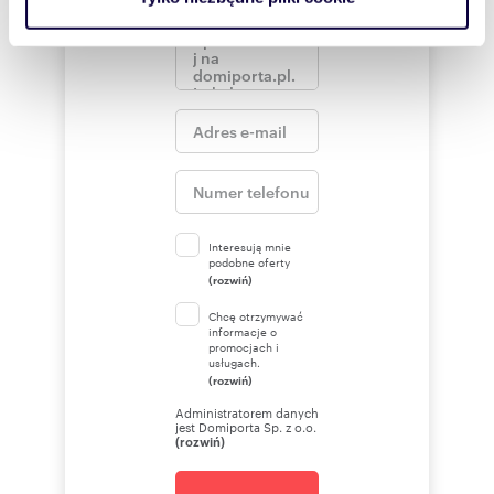
korzystasz z naszej witryny, udostępniamy partnerom
społecznościowym, reklamowym i analitycznym.
Partnerzy mogą połączyć te informacje z innymi danymi
otrzymanymi od Ciebie lub uzyskanymi podczas
korzystania z ich usług.
Interesują mnie
podobne oferty
(rozwiń)
Chcę otrzymywać
informacje o
promocjach i
usługach.
(rozwiń)
Administratorem danych
jest Domiporta Sp. z o.o.
(rozwiń)