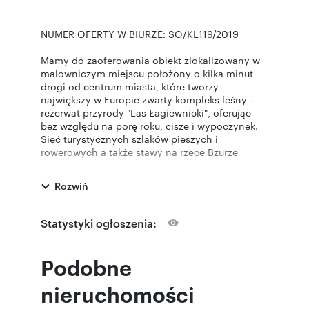
NUMER OFERTY W BIURZE: SO/KL119/2019
Mamy do zaoferowania obiekt zlokalizowany w
malowniczym miejscu położony o kilka minut
drogi od centrum miasta, które tworzy
największy w Europie zwarty kompleks leśny -
rezerwat przyrody "Las Łagiewnicki", oferując
bez względu na porę roku, cisze i wypoczynek.
Sieć turystycznych szlaków pieszych i
rowerowych a także stawy na rzece Bzurze
zachęcają do aktywnego i sportowego
spędzania czasu.
Rozwiń
Na terenie gruntu o powierzchni 3919 m2, w
tym własność prywatna 2609 m2 posadowiony
Statystyki ogłoszenia:
jest XIX wieczny pałacyk o funkcji mieszkalno-
pensjonatowej.
Dzierżawa terenu przyległego od Leśnictwa
Podobne
Miejskiego 1310 m2 (teren dzierżawiony w
trakcie wykupu od miasta). Całość terenu
nieruchomości
(własność + dzierżawa) ogrodzona płotem,
stalowe przęsła na betonowej podmurówce.