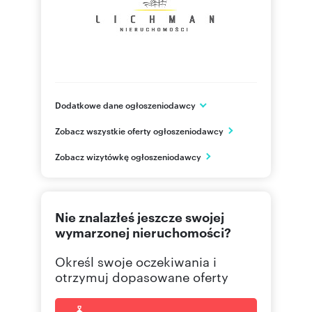
Dodatkowe dane ogłoszeniodawcy
ul. Nowomiejska 5
Zobacz wszystkie oferty ogłoszeniodawcy
Łódź
łódzkie
PL
Zobacz wizytówkę ogłoszeniodawcy
+48 50
Pokaż telefon
Nie znalazłeś jeszcze swojej
+48 53
Pokaż telefon
wymarzonej nieruchomości?
Określ swoje oczekiwania i
426 30
Pokaż telefon
otrzymuj dopasowane oferty