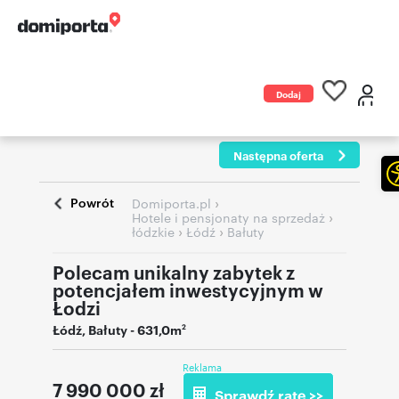
Dodaj
ogłoszenie
Następna oferta
Powrót
›
Domiporta.pl
›
Hotele i pensjonaty na sprzedaż
›
›
łódzkie
Łódź
Bałuty
Polecam unikalny zabytek z
potencjałem inwestycyjnym w
Łodzi
Łódź
,
Bałuty
- 631,0m
2
Reklama
7 990 000
zł
Sprawdź ratę >>