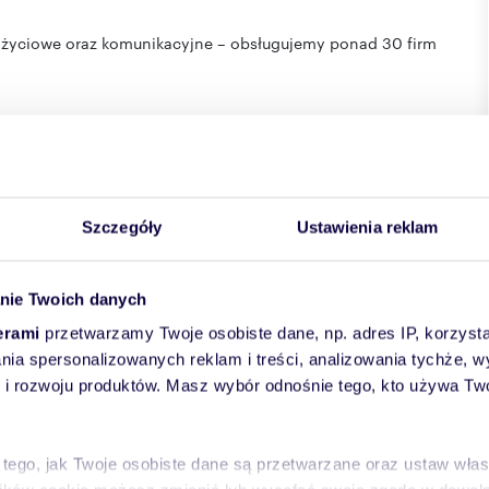
 życiowe oraz komunikacyjne – obsługujemy ponad 30 firm
udzielić kredytu na najkorzystniejszych warunkach –
Szczegóły
Ustawienia reklam
wej w rozumieniu Kodeksu Cywilnego
nie Twoich danych
I CRM (asaricrm.com)
erami
przetwarzamy Twoje osobiste dane, np. adres IP, korzystaj
lania spersonalizowanych reklam i treści, analizowania tychże,
 rozwoju produktów. Masz wybór odnośnie tego, kto używa Twoi
 tego, jak Twoje osobiste dane są przetwarzane oraz ustaw wła