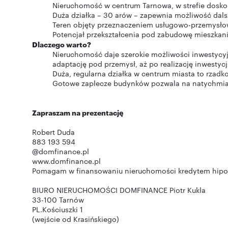
Nieruchomość w centrum Tarnowa, w strefie doskon
Duża działka – 30 arów – zapewnia możliwość dals
Teren objęty przeznaczeniem usługowo-przemysł
Potencjał przekształcenia pod zabudowę mieszkani
Dlaczego warto?
Nieruchomość daje szerokie możliwości inwestycyj
adaptację pod przemysł, aż po realizację inwestycj
Duża, regularna działka w centrum miasta to rzadk
Gotowe zaplecze budynków pozwala na natychmias
Zapraszam na prezentację
Robert Duda
883 193 594
@domfinance.pl
www.domfinance.pl
Pomagam w finansowaniu nieruchomości kredytem hip
BIURO NIERUCHOMOŚCI DOMFINANCE Piotr Kukla
33-100 Tarnów
PL.Kościuszki 1
(wejście od Krasińskiego)