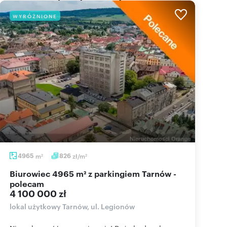
WYRÓŻNIONE
4965
m
826
zł/m
2
2
Biurowiec 4965 m² z parkingiem Tarnów -
polecam
4 100 000 zł
lokal użytkowy Tarnów, ul. Legionów