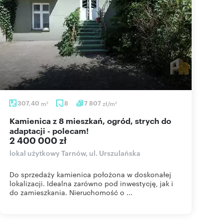
307,40
m
8
7 807
zł/m
2
2
Kamienica z 8 mieszkań, ogród, strych do
adaptacji - polecam!
2 400 000 zł
lokal użytkowy Tarnów, ul. Urszulańska
Do sprzedaży kamienica położona w doskonałej
lokalizacji. Idealna zarówno pod inwestycję, jak i
do zamieszkania. Nieruchomość o ...