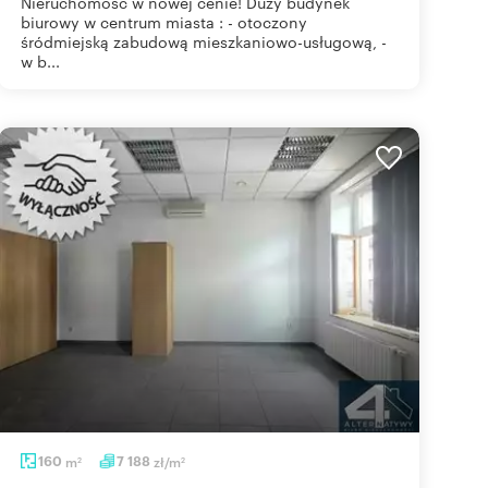
Nieruchomość w nowej cenie! Duży budynek
biurowy w centrum miasta : - otoczony
śródmiejską zabudową mieszkaniowo-usługową, -
w b...
160
m
7 188
zł/m
2
2