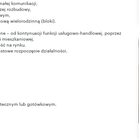
ałej komunikacji,
zej rozbudowy,
owym,
ową wielorodzinną (bloki).
ne – od kontynuacji funkcji usługowo-handlowej, poprzez
i mieszkaniowej.
ość na rynku.
towe rozpoczęcie działalności.
otecznym lub gotówkowym.