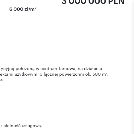
3 000 000 PLN
2
6 000 zł/m
tycyjną położoną w centrum Tarnowa, na działce o
ktami użytkowymi o łącznej powierzchni ok. 500 m²,
e.
ziałalność usługową.