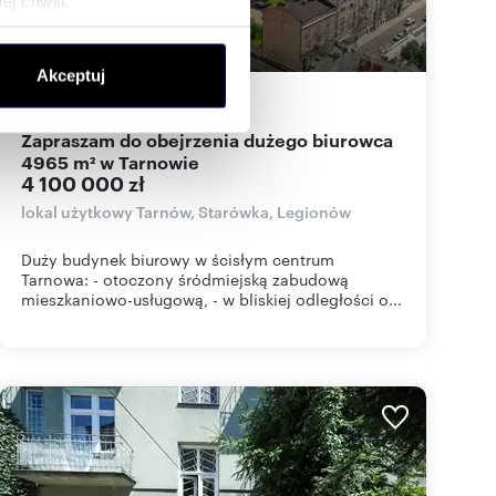
j chwili.
ołecznościowe i analizować
Akceptuj
artnerom społecznościowym,
4965
m
826
zł/m
2
2
anymi od Ciebie lub
Zapraszam do obejrzenia dużego biurowca
4965 m² w Tarnowie
4 100 000 zł
lokal użytkowy Tarnów, Starówka, Legionów
Duży budynek biurowy w ścisłym centrum
Tarnowa: - otoczony śródmiejską zabudową
mieszkaniowo-usługową, - w bliskiej odległości o...