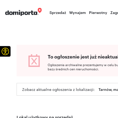
Sprzedaż
Wynajem
Pierwotny
Zag
Otwórz pasek narzędzi
To ogłoszenie jest już nieaktua
Ogłoszenia archiwalne prezentujemy w celu b
bazy średnich cen nieruchomości.
Zobacz aktualne ogłoszenia z lokalizacji:
Tarnów, ma
Lokal użytkowy na sprzedaż