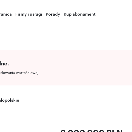
ranica
Firmy i usługi
Porady
Kup abonament
lne.
udowania wartościowej
łopolskie