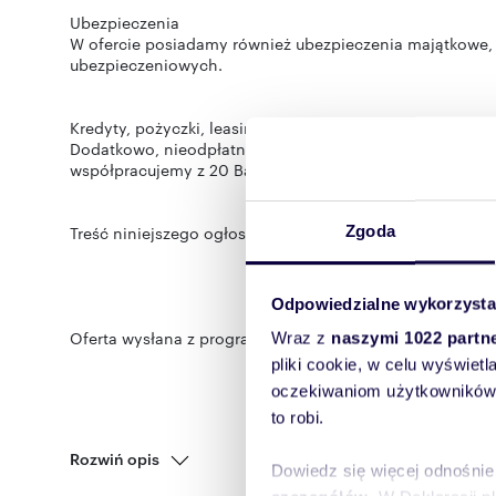
Ubezpieczenia
W ofercie posiadamy również ubezpieczenia majątkowe,
ubezpieczeniowych.
Kredyty, pożyczki, leasing
Dodatkowo, nieodpłatnie poszukujemy Banku, który może 
współpracujemy z 20 Bankami.
Zgoda
Treść niniejszego ogłoszenia nie stanowi oferty handlo
Odpowiedzialne wykorzysta
Oferta wysłana z programu dla biur nieruchomości ASAR
Wraz z
naszymi 1022 partn
pliki cookie, w celu wyświet
oczekiwaniom użytkowników i
to robi.
Rozwiń opis
Dowiedz się więcej odnośnie