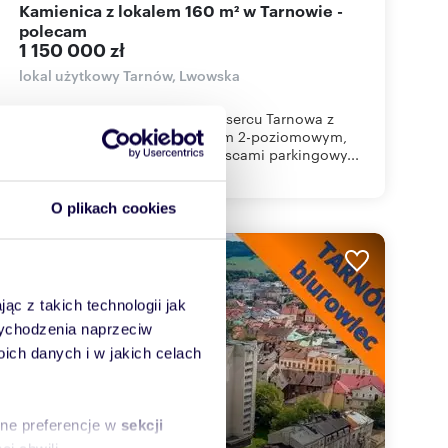
Kamienica z lokalem 160 m² w Tarnowie -
polecam
1 150 000 zł
lokal użytkowy Tarnów, Lwowska
Odremontowana kamienica w sercu Tarnowa z
frontowym lokalem handlowym 2-poziomowym,
poddaszem, piwnicą oraz miejscami parkingowy...
O plikach cookies
ąc z takich technologii jak
 wychodzenia naprzeciw
ch danych i w jakich celach
sne preferencje w
sekcji