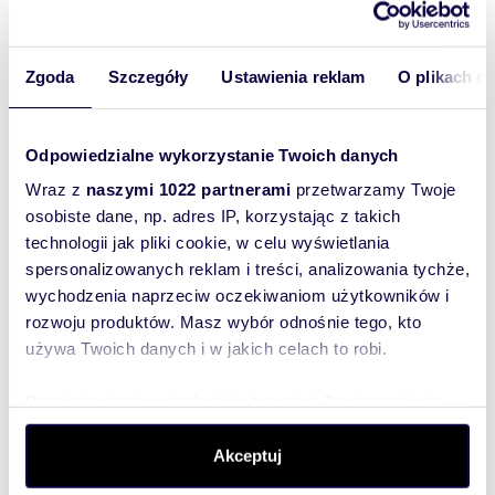
Zgoda
Szczegóły
Ustawienia reklam
O plikach c
m
zł/m
62,20
7 074
2
2
lokal użytkowy na sprzedaż 62m2
Odpowiedzialne wykorzystanie Twoich danych
440 000 zł
Wraz z
naszymi 1022 partnerami
przetwarzamy Twoje
lokal użytkowy Wejherowo, gen.
osobiste dane, np. adres IP, korzystając z takich
Władysława Sikorskiego
technologii jak pliki cookie, w celu wyświetlania
Oferta, którą oglądasz jest dostępna TYLKO W
NASZYM BIURZE i została dokładnie sprawdzona
spersonalizowanych reklam i treści, analizowania tychże,
pod względem formalno-prawnym.Na sprze...
wychodzenia naprzeciw oczekiwaniom użytkowników i
rozwoju produktów. Masz wybór odnośnie tego, kto
używa Twoich danych i w jakich celach to robi.
Dowiedz się więcej odnośnie tego, jak Twoje osobiste
dane są przetwarzane oraz ustaw własne preferencje w
sekcji szczegółów
. W Deklaracji plików cookie możesz
Akceptuj
zmienić lub wycofać swoją zgodę w dowolnej chwili.