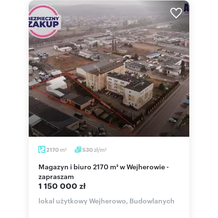
m
zł/m
2170
530
2
2
Magazyn i biuro 2170 m² w Wejherowie -
zapraszam
1 150 000 zł
lokal użytkowy Wejherowo, Budowlanych