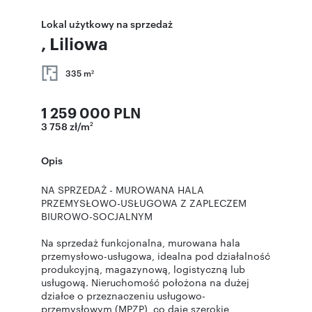
Lokal użytkowy na sprzedaż
, Liliowa
335 m
2
1 259 000 PLN
3 758 zł/m
2
Opis
NA SPRZEDAŻ - MUROWANA HALA
PRZEMYSŁOWO-USŁUGOWA Z ZAPLECZEM
BIUROWO-SOCJALNYM
Na sprzedaż funkcjonalna, murowana hala
przemysłowo-usługowa, idealna pod działalność
produkcyjną, magazynową, logistyczną lub
usługową. Nieruchomość położona na dużej
działce o przeznaczeniu usługowo-
przemysłowym (MPZP), co daje szerokie