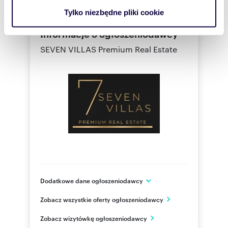
analizować ruch w naszej witrynie. Informacje o tym, jak
Tylko niezbędne pliki cookie
korzystasz z naszej witryny, udostępniamy partnerom
społecznościowym, reklamowym i analitycznym.
Informacje o ogłoszeniodawcy
Partnerzy mogą połączyć te informacje z innymi danymi
SEVEN VILLAS Premium Real Estate
otrzymanymi od Ciebie lub uzyskanymi podczas
korzystania z ich usług.
Dodatkowe dane ogłoszeniodawcy
Warszawa
Zobacz wszystkie oferty ogłoszeniodawcy
mazowieckie
PL
Zobacz wizytówkę ogłoszeniodawcy