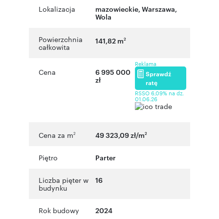
Lokalizacja
mazowieckie
,
Warszawa
,
Wola
Powierzchnia
141,82 m
2
całkowita
Reklama
Cena
6 995 000
Sprawdź
zł
ratę
RSSO 6,09% na dz.
01.06.26
Cena za m
49 323,09 zł/m
2
2
Piętro
Parter
Liczba pięter w
16
budynku
Rok budowy
2024