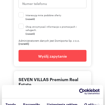
Interesują mnie podobne oferty
(rozwiń)
Chcę otrzymywać informacje o promocjach i
usługach.
(rozwiń)
Administratorem danych jest Domiporta Sp. z o.o.
(rozwiń)
Wyślij zapytanie
SEVEN VILLAS Premium Real
Estate
Zgoda
Szczegóły
Ustawienia reklam
O plikach c