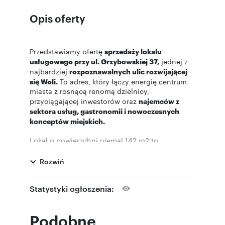
Opis oferty
Przedstawiamy ofertę
sprzedaży lokalu
usługowego przy ul. Grzybowskiej 37,
jednej z
najbardziej
rozpoznawalnych ulic rozwijającej
się Woli.
To adres, który łączy energię centrum
miasta z rosnącą renomą dzielnicy,
przyciągającej inwestorów oraz
najemców z
sektora usług, gastronomii i nowoczesnych
konceptów miejskich.
Lokal o powierzchni niemal 142 m2 to
funkcjonalna, nowocześnie zaprojektowana
przestrzeń z dużymi przeszkleniami,
które
Rozwiń
zapewniają świetne doświetlenie i wysoką
widoczność z poziomu ulicy. Przemyślany układ
Statystyki ogłoszenia:
pozwala na
komfortowe prowadzenie
działalności usługowej,
handlowej lub
gastronomicznej.
Podobne
Potencjał inwestycyjny
podkreśla doskonała