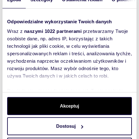
Monika
Dmowska
SEVEN VILLAS Premium Real Estate
Odpowiedzialne wykorzystanie Twoich danych
+48 60
Wraz z
naszymi 1022 partnerami
przetwarzamy Twoje
Pokaż telefon
osobiste dane, np. adres IP, korzystając z takich
technologii jak pliki cookie, w celu wyświetlania
600 05
Pokaż telefon
spersonalizowanych reklam i treści, analizowania tychże,
wychodzenia naprzeciw oczekiwaniom użytkowników i
rozwoju produktów. Masz wybór odnośnie tego, kto
używa Twoich danych i w jakich celach to robi.
Zostaw telefon, oddzwonimy
bezpłatnie
Dowiedz się więcej odnośnie tego, jak Twoje osobiste
dane są przetwarzane oraz ustaw własne preferencje w
Zatwierdź
sekcji szczegółów
. W Deklaracji plików cookie możesz
Akceptuj
zmienić lub wycofać swoją zgodę w dowolnej chwili.
Dostosuj
Wykorzystujemy pliki cookie do spersonalizowania treści
i reklam, aby oferować funkcje społecznościowe i