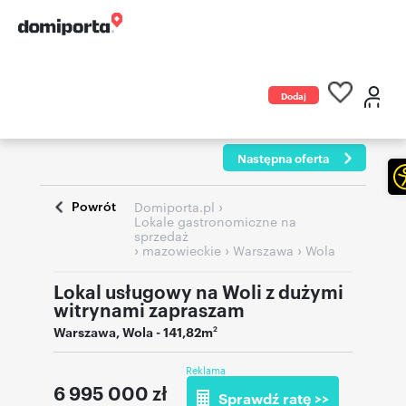
Dodaj
ogłoszenie
Następna oferta
Powrót
›
Domiporta.pl
Lokale gastronomiczne na
sprzedaż
›
›
›
mazowieckie
Warszawa
Wola
Lokal usługowy na Woli z dużymi
witrynami zapraszam
Warszawa
,
Wola
- 141,82m
2
Reklama
6 995 000
zł
Sprawdź ratę >>