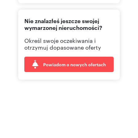
696 16
Pokaż telefon
600 05
Pokaż telefon
Nie znalazłeś jeszcze swojej
wymarzonej nieruchomości?
Określ swoje oczekiwania i
otrzymuj dopasowane oferty
Powiadom o nowych ofertach