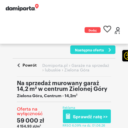
Dodaj
ogłoszenie
Następna oferta
Powrót
›
Domiporta.pl
Garaże na sprzedaż
›
›
lubuskie
Zielona Góra
Na sprzedaż murowany garaż
14,2 m² w centrum Zielonej Góry
Zielona Góra
,
Centrum
- 14,2m
2
Reklama
Oferta na
wyłączność
Sprawdź ratę >>
59 000
zł
RRSO 6,09% na dz. 01.06.26
4 154,93 zł/m
2