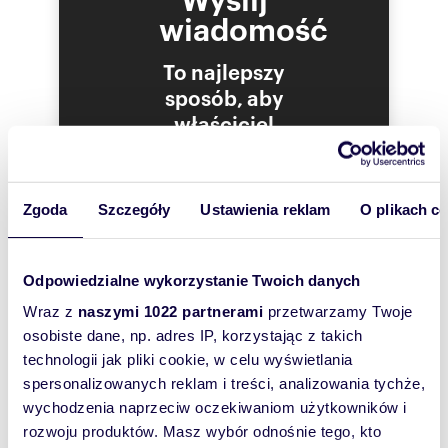
wiadomość
To najlepszy
sposób, aby
właściciel
oferty
szybko się z
Tobą
Zgoda
Szczegóły
Ustawienia reklam
O plikach c
skontaktował!
Odpowiedzialne wykorzystanie Twoich danych
Wraz z
naszymi 1022 partnerami
przetwarzamy Twoje
osobiste dane, np. adres IP, korzystając z takich
technologii jak pliki cookie, w celu wyświetlania
spersonalizowanych reklam i treści, analizowania tychże,
wychodzenia naprzeciw oczekiwaniom użytkowników i
rozwoju produktów. Masz wybór odnośnie tego, kto