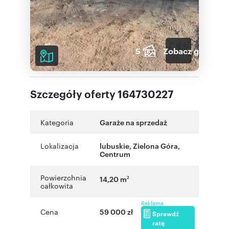
5
Zobacz galerię
Szczegóły oferty 164730227
Kategoria
Garaże na sprzedaż
Lokalizacja
lubuskie
,
Zielona Góra
,
Centrum
Powierzchnia
14,20 m
2
całkowita
Reklama
Cena
59 000 zł
Sprawdź
ratę