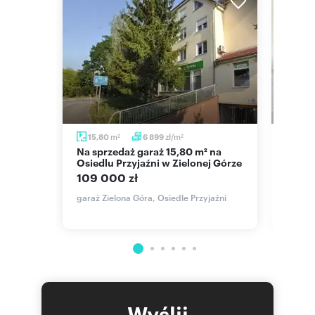
m
zł/m
15,80
6 899
20
2
2
Na sprzedaż garaż 15,80 m² na
Zapraszam do obejrzenia
Osiedlu Przyjaźni w Zielonej Górze
murow
wjazd
109 000 zł
70 0
garaż Zielona Góra, Osiedle Przyjaźni
garaż Z
Wyślij