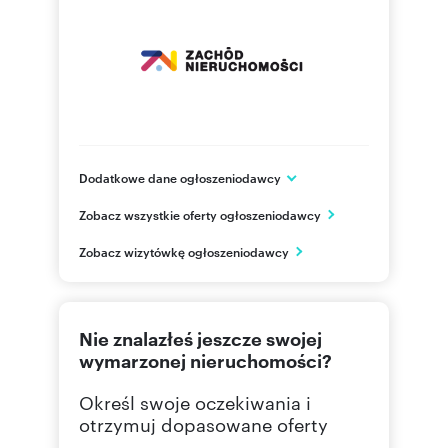
Dodatkowe dane ogłoszeniodawcy
ul. Kupiecka 41/2, II oddział Kupiecka 43/3a
Zobacz wszystkie oferty ogłoszeniodawcy
Zielona Góra
Lubuskie
PL
Zobacz wizytówkę ogłoszeniodawcy
(68) 3
Pokaż telefon
Nie znalazłeś jeszcze swojej
793 12
Pokaż telefon
wymarzonej nieruchomości?
Określ swoje oczekiwania i
otrzymuj dopasowane oferty