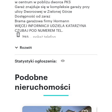
w centrum w pobliżu dworca PKS
Garaż znajduje się w kompleksie garaży przy
ulicy Dworcowej w Zielonej Górze
Dostępność od zaraz
Brama garażowa firmy Hormann
WIĘCEJ INFORMACJI UDZIELA KATARZYNA
CZUBAJ POD NUMEREM TEL.
pokaż telefon
793
ZAPRASZAM NA PREZENTACJĘ
Rozwiń
Statystyki ogłoszenia:
Numer oferty: 164730227
Nr licencji zawodowej: 8742
Podobne
nieruchomości