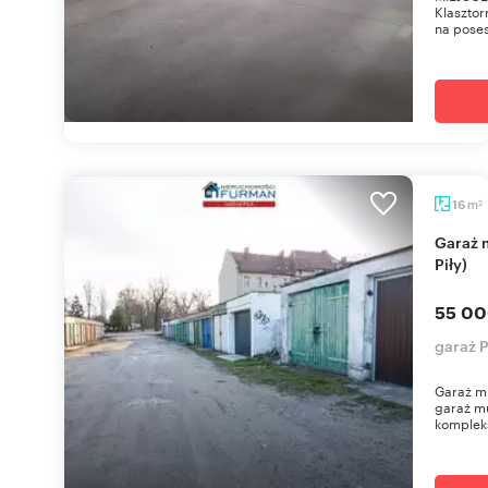
Klaszto
na poses
m
16
2
Garaż murowany 16 m² przy ul. Okrzei (centrum
Piły)
55 00
garaż P
Garaż mu
garaż mu
kompleks