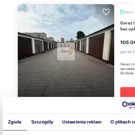
m
19
2
Garaż murowany 19 m² w Gryfinie - od ręki, prąd,
bez opł
105 0
garaż 
Garaż mu
sprzeda
Gryfinie.
Zgoda
Szczegóły
Ustawienia reklam
O plikach c
18,11
Zapraszam do obejrzenia garażu 18 m² w Zielonej