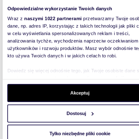
Dolinie
Odpowiedzialne wykorzystanie Twoich danych
75 00
Wraz z
naszymi 1022 partnerami
przetwarzamy Twoje osob
dane, np. adres IP, korzystając z takich technologii jak pliki 
garaż P
w celu wyświetlania spersonalizowanych reklam i treści,
Garaż na
analizowania tychże, wychodzenia naprzeciw oczekiwaniom
użytkowników i rozwoju produktów. Masz wybór odnośnie te
kto używa Twoich danych i w jakich celach to robi.
Dowiedz się więcej odnośnie tego, jak Twoje osobiste dane 
przetwarzane oraz ustaw własne preferencje w
sekcji
szczegółów
. W Deklaracji plików cookie możesz zmienić lu
m
12
2
wycofać swoją zgodę w dowolnej chwili.
Akceptuj
Garaż podziemny 12 m² w centrum Szczecina -
bezpie
Wykorzystujemy pliki cookie do spersonalizowania treści i r
Dostosuj
aby oferować funkcje społecznościowe i analizować ruch w 
69 00
witrynie. Informacje o tym, jak korzystasz z naszej witryny,
garaż S
udostępniamy partnerom społecznościowym, reklamowym i
Tylko niezbędne pliki cookie
analitycznym. Partnerzy mogą połączyć te informacje z inn