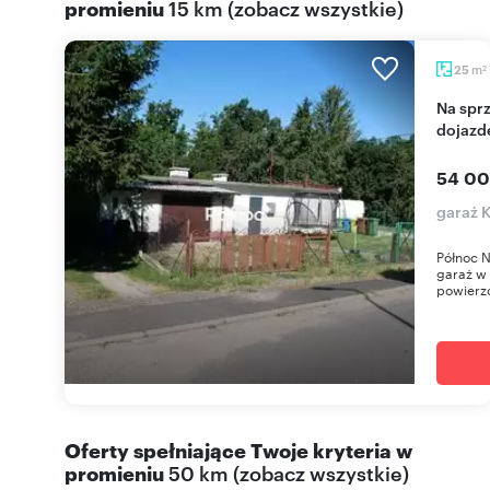
promieniu
15 km
(
zobacz wszystkie
)
m
25
2
Na sprzedaż garaż 25 m² z utwardzonym
dojazd
54 00
garaż 
Północ N
garaż w
powierzc
Oferty spełniające Twoje kryteria w
promieniu
50 km
(
zobacz wszystkie
)