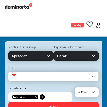
Dodaj
ogłoszenie
Rodzaj transakcji
Typ nieruchomości
Sprzedaż
Garaż
Kraj
Lokalizacja
+ 0km
+
lubuskie
Pokaż