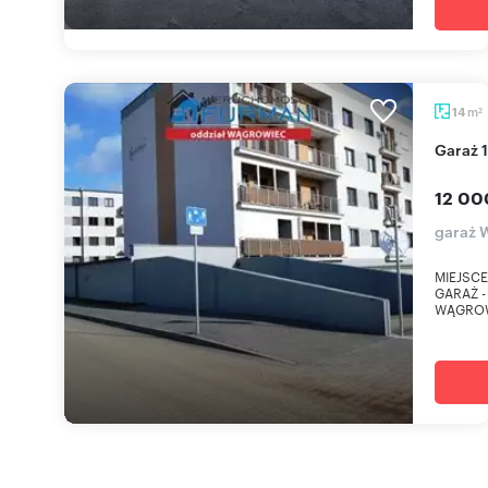
m
14
2
Garaż
12 00
garaż 
MIEJSC
GARAŻ -
WĄGROW