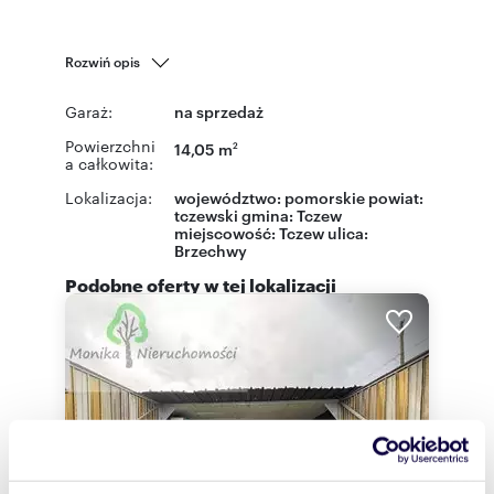
Rozwiń opis
Garaż:
na sprzedaż
Powierzchni
14,05 m
2
a całkowita:
Lokalizacja:
województwo:
pomorskie
powiat:
tczewski
gmina:
Tczew
miejscowość:
Tczew
ulica:
Brzechwy
Podobne oferty w tej lokalizacji