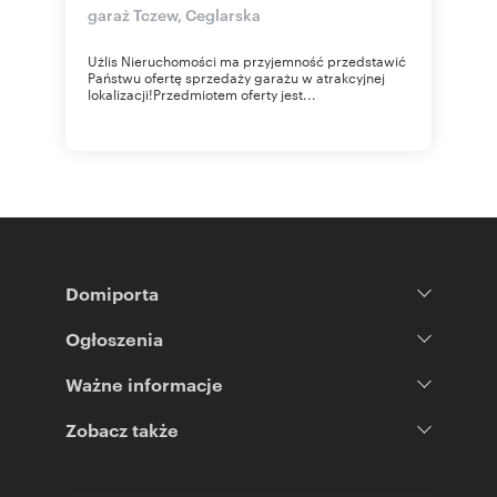
garaż Tczew, Ceglarska
Użlis Nieruchomości ma przyjemność przedstawić
Państwu ofertę sprzedaży garażu w atrakcyjnej
lokalizacji!Przedmiotem oferty jest...
Domiporta
Ogłoszenia
Ważne informacje
Zobacz także