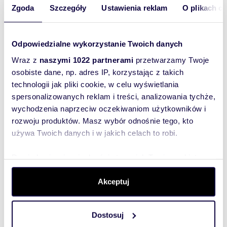
Zgoda
Szczegóły
Ustawienia reklam
O plikach c
Odpowiedzialne wykorzystanie Twoich danych
Wraz z
naszymi 1022 partnerami
przetwarzamy Twoje
m
zł/m
21
2 143
2
2
osobiste dane, np. adres IP, korzystając z takich
Garaż blaszany 21 m2 w Tczewie, odrębna
technologii jak pliki cookie, w celu wyświetlania
własność
spersonalizowanych reklam i treści, analizowania tychże,
45 000 zł
wychodzenia naprzeciw oczekiwaniom użytkowników i
garaż Tczew, Sadowa
rozwoju produktów. Masz wybór odnośnie tego, kto
używa Twoich danych i w jakich celach to robi.
Sprzedam garaż w Tczewie ul. Sadowa na
dzierżawionej od Urzędu Miasta działce. Garaż
blaszany w zabudowie szeregowej o powierzch...
Dowiedz się więcej odnośnie tego, jak Twoje osobiste
dane są przetwarzane oraz ustaw własne preferencje w
sekcji szczegółów
. W Deklaracji plików cookie możesz
Akceptuj
zmienić lub wycofać swoją zgodę w dowolnej chwili.
Dostosuj
Wykorzystujemy pliki cookie do spersonalizowania treści