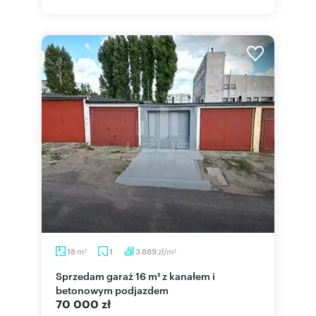
m
zł/m
18
1
3 889
2
2
Sprzedam garaż 16 m² z kanałem i
betonowym podjazdem
70 000 zł