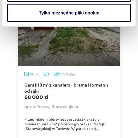
i reklam, aby oferować funkcje społecznościowe i
analizować ruch w naszej witrynie. Informacje o tym, jak
Tylko niezbędne pliki cookie
korzystasz z naszej witryny, udostępniamy partnerom
społecznościowym, reklamowym i analitycznym.
Partnerzy mogą połączyć te informacje z innymi danymi
otrzymanymi od Ciebie lub uzyskanymi podczas
korzystania z ich usług.
m
zł/m
18
1
3 778
2
2
Garaż 18 m² z kanałem - brama Hormann
od ręki
68 000 zł
garaż Tczew, Starowiejska
Przedmiotem oferty jest sprzedaż garażu o
powierzchni 18 m2 położonego przy ul. Matejki
(Starowiejskiej) w Tczewie.W garażu znaj...